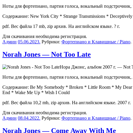
Ноты для фортепиано, партия голоса, вокальный подстрочник,
Содержание: New York City * Strange Transmissions * Deceptively 
pdf. Вес файла 17 mb, zip архив. На английском языке. ? г.
Для скачивания необходима регистрация.
Админ
05.06.2023
.
Рубрики:
Фортепиано и Клавишные / Piano
.
Norah Jones — Not Too Late
Нора Джонс, альбом 2007 г. — Not T
Ноты для фортепиано, партия голоса, вокальный подстрочник, 
Содержание: Be My Somebody * Broken * Little Room * My Dear Cou
End * Wake Me Up * Wish I Could
pdf. Вес файла 10,2 mb, zip архив. На английском языке. 2007 г.
Для скачивания необходима регистрация.
Админ
08.04.2022
.
Рубрики:
Фортепиано и Клавишные / Piano
.
Norah Jones — Come Away With Me