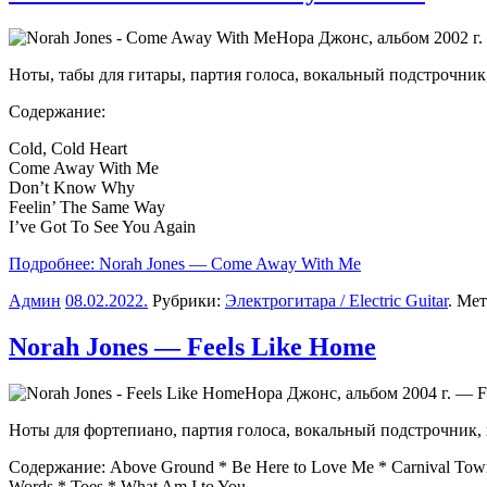
Нора Джонс, альбом 2002 г
Ноты, табы для гитары, партия голоса, вокальный подстрочни
Содержание:
Cold, Cold Heart
Come Away With Me
Don’t Know Why
Feelin’ The Same Way
I’ve Got To See You Again
Подробнее: Norah Jones — Come Away With Me
Админ
08.02.2022
.
Рубрики:
Электрогитара / Electric Guitar
. Ме
Norah Jones — Feels Like Home
Нора Джонс, альбом 2004 г. — F
Ноты для фортепиано, партия голоса, вокальный подстрочник,
Содержание: Above Ground * Be Here to Love Me * Carnival Town *
Words * Toes * What Am I to You