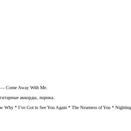
. — Come Away With Me.
гитарные аккорды, лирика.
Why * I’ve Got to See You Again * The Nearness of You * Nighting