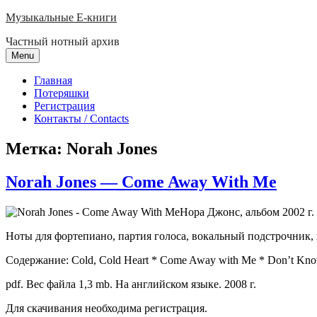
Skip
Музыкальные E-книги
to
Частный нотный архив
content
Menu
Главная
Потеряшки
Регистрация
Контакты / Contacts
Метка:
Norah Jones
Norah Jones — Come Away With Me
Нора Джонс, альбом 2002 г
Ноты для фортепиано, партия голоса, вокальный подстрочник, 
Содержание: Cold, Cold Heart * Come Away with Me * Don’t Know 
pdf. Вес файла 1,3 mb. На английском языке. 2008 г.
Для скачивания необходима регистрация.