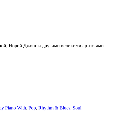
ной, Норой Джонс и другими великими артистами.
ay Piano With
,
Pop
,
Rhythm & Blues
,
Soul
.