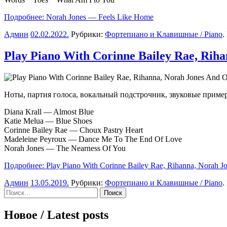
Подробнее: Norah Jones — Feels Like Home
Админ
02.02.2022
.
Рубрики:
Фортепиано и Клавишные / Piano
.
Play Piano With Corinne Bailey Rae, Riha
Ноты, партия голоса, вокальный подстрочник, звуковые пример
Diana Krall — Almost Blue
Katie Melua — Blue Shoes
Corinne Bailey Rae — Choux Pastry Heart
Madeleine Peyroux — Dance Me To The End Of Love
Norah Jones — The Nearness Of You
Подробнее: Play Piano With Corinne Bailey Rae, Rihanna, Norah Jon
Админ
13.05.2019
.
Рубрики:
Фортепиано и Клавишные / Piano
.
Sidebar
Найти:
Новое / Latest posts