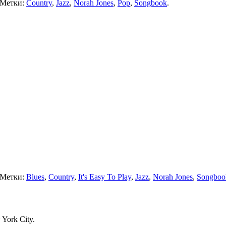
 Метки:
Country
,
Jazz
,
Norah Jones
,
Pop
,
Songbook
.
 Метки:
Blues
,
Country
,
It's Easy To Play
,
Jazz
,
Norah Jones
,
Songboo
York City.