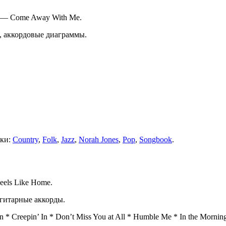
. — Come Away With Me.
к, аккордовые диаграммы.
тки:
Country
,
Folk
,
Jazz
,
Norah Jones
,
Pop
,
Songbook
.
eels Like Home.
 гитарные аккорды.
 Creepin’ In * Don’t Miss You at All * Humble Me * In the Morning