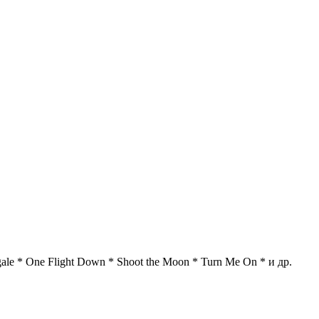
ale * One Flight Down * Shoot the Moon * Turn Me On * и др.