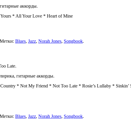
 гитарные аккорды.
Yours * All Your Love * Heart of Mine
 Метки:
Blues
,
Jazz
,
Norah Jones
,
Songbook
.
oo Late.
лирика, гитарные аккорды.
ntry * Not My Friend * Not Too Late * Rosie’s Lullaby * Sinkin’ S
 Метки:
Blues
,
Jazz
,
Norah Jones
,
Songbook
.