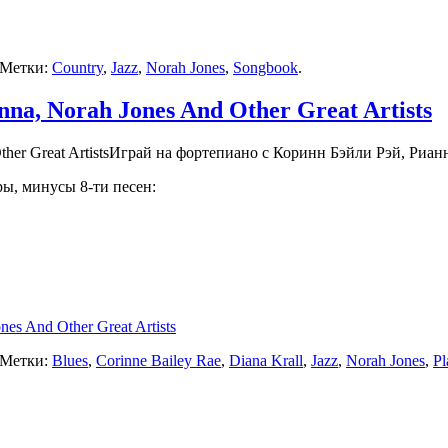
 Метки:
Country
,
Jazz
,
Norah Jones
,
Songbook
.
nna, Norah Jones And Other Great Artists
Играй на фортепиано с Коринн Бэйли Рэй, Риан
ы, минусы 8-ти песен:
es And Other Great Artists
 Метки:
Blues
,
Corinne Bailey Rae
,
Diana Krall
,
Jazz
,
Norah Jones
,
Pl