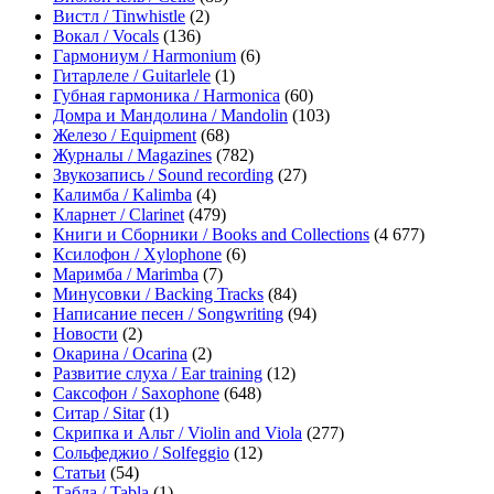
Вистл / Tinwhistle
(2)
Вокал / Vocals
(136)
Гармониум / Harmonium
(6)
Гитарлеле / Guitarlele
(1)
Губная гармоника / Harmonica
(60)
Домра и Мандолина / Mandolin
(103)
Железо / Equipment
(68)
Журналы / Magazines
(782)
Звукозапись / Sound recording
(27)
Калимба / Kalimba
(4)
Кларнет / Clarinet
(479)
Книги и Сборники / Books and Collections
(4 677)
Ксилофон / Xylophone
(6)
Маримба / Marimba
(7)
Минусовки / Backing Tracks
(84)
Написание песен / Songwriting
(94)
Новости
(2)
Окарина / Ocarina
(2)
Развитие слуха / Ear training
(12)
Саксофон / Saxophone
(648)
Ситар / Sitar
(1)
Скрипка и Альт / Violin and Viola
(277)
Сольфеджио / Solfeggio
(12)
Статьи
(54)
Табла / Tabla
(1)