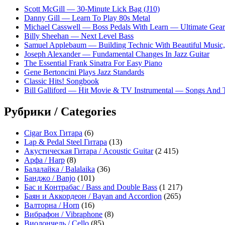
Scott McGill — 30-Minute Lick Bag (J10)
Danny Gill — Learn To Play 80s Metal
Michael Casswell — Boss Pedals With Learn — Ultimate Gear
Billy Sheehan — Next Level Bass
Samuel Applebaum — Building Technic With Beautiful Music, 
Joseph Alexander — Fundamental Changes In Jazz Guitar
The Essential Frank Sinatra For Easy Piano
Gene Bertoncini Plays Jazz Standards
Classic Hits! Songbook
Bill Galliford — Hit Movie & TV Instrumental — Songs And
Рубрики / Categories
Cigar Box Гитара
(6)
Lap & Pedal Steel Гитара
(13)
Акустическая Гитара / Acoustic Guitar
(2 415)
Арфа / Harp
(8)
Балалайка / Balalaika
(36)
Банджо / Banjo
(101)
Бас и Контрабас / Bass and Double Bass
(1 217)
Баян и Аккордеон / Bayan and Accordion
(265)
Валторна / Horn
(16)
Вибрафон / Vibraphone
(8)
Виолончель / Cello
(85)