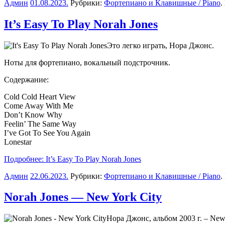
Админ
01.08.2023
.
Рубрики:
Фортепиано и Клавишные / Piano
.
It’s Easy To Play Norah Jones
Это легко играть, Нора Джонс.
Ноты для фортепиано, вокальный подстрочник.
Содержание:
Cold Cold Heart View
Come Away With Me
Don’t Know Why
Feelin’ The Same Way
I’ve Got To See You Again
Lonestar
Подробнее: It’s Easy To Play Norah Jones
Админ
22.06.2023
.
Рубрики:
Фортепиано и Клавишные / Piano
.
Norah Jones — New York City
Нора Джонс, альбом 2003 г. – New 