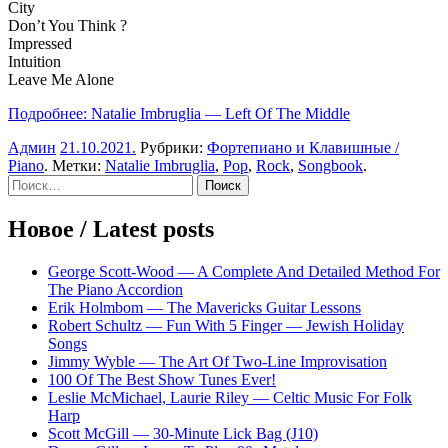
City
Don’t You Think ?
Impressed
Intuition
Leave Me Alone
Подробнее: Natalie Imbruglia — Left Of The Middle
Админ
21.10.2021
.
Рубрики:
Фортепиано и Клавишные /
Piano
. Метки:
Natalie Imbruglia
,
Pop
,
Rock
,
Songbook
.
Sidebar
Найти:
Новое / Latest posts
George Scott-Wood — A Complete And Detailed Method For
The Piano Accordion
Erik Holmbom — The Mavericks Guitar Lessons
Robert Schultz — Fun With 5 Finger — Jewish Holiday
Songs
Jimmy Wyble — The Art Of Two-Line Improvisation
100 Of The Best Show Tunes Ever!
Leslie McMichael, Laurie Riley — Celtic Music For Folk
Harp
Scott McGill — 30-Minute Lick Bag (J10)