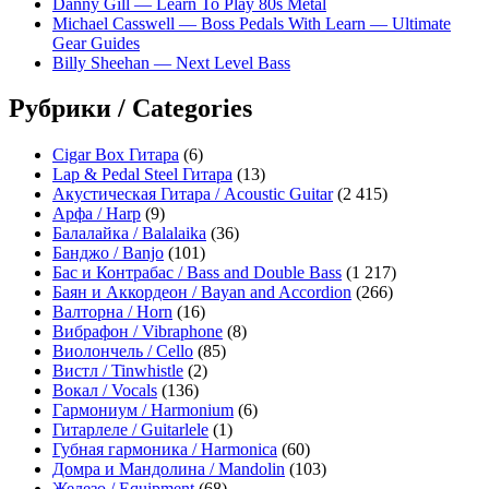
Danny Gill — Learn To Play 80s Metal
Michael Casswell — Boss Pedals With Learn — Ultimate
Gear Guides
Billy Sheehan — Next Level Bass
Рубрики / Categories
Cigar Box Гитара
(6)
Lap & Pedal Steel Гитара
(13)
Акустическая Гитара / Acoustic Guitar
(2 415)
Арфа / Harp
(9)
Балалайка / Balalaika
(36)
Банджо / Banjo
(101)
Бас и Контрабас / Bass and Double Bass
(1 217)
Баян и Аккордеон / Bayan and Accordion
(266)
Валторна / Horn
(16)
Вибрафон / Vibraphone
(8)
Виолончель / Cello
(85)
Вистл / Tinwhistle
(2)
Вокал / Vocals
(136)
Гармониум / Harmonium
(6)
Гитарлеле / Guitarlele
(1)
Губная гармоника / Harmonica
(60)
Домра и Мандолина / Mandolin
(103)
Железо / Equipment
(68)