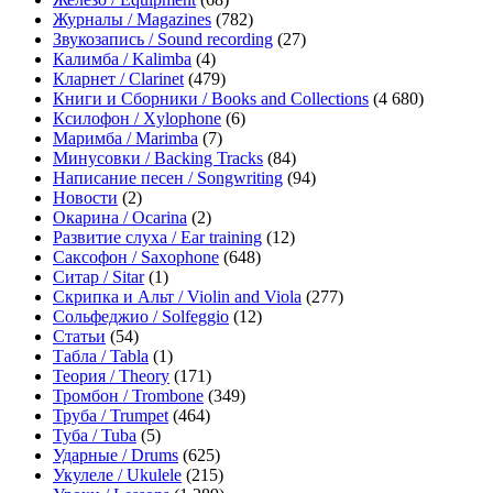
Журналы / Magazines
(782)
Звукозапись / Sound recording
(27)
Калимба / Kalimba
(4)
Кларнет / Clarinet
(479)
Книги и Сборники / Books and Collections
(4 680)
Ксилофон / Xylophone
(6)
Маримба / Marimba
(7)
Минусовки / Backing Tracks
(84)
Написание песен / Songwriting
(94)
Новости
(2)
Окарина / Ocarina
(2)
Развитие слуха / Ear training
(12)
Саксофон / Saxophone
(648)
Ситар / Sitar
(1)
Скрипка и Альт / Violin and Viola
(277)
Сольфеджио / Solfeggio
(12)
Статьи
(54)
Табла / Tabla
(1)
Теория / Theory
(171)
Тромбон / Trombone
(349)
Труба / Trumpet
(464)
Туба / Tuba
(5)
Ударные / Drums
(625)
Укулеле / Ukulele
(215)