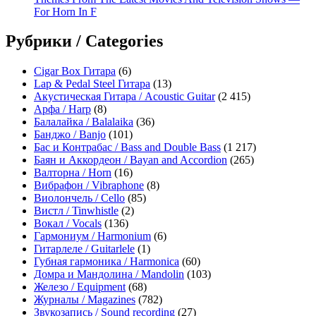
For Horn In F
Рубрики / Categories
Cigar Box Гитара
(6)
Lap & Pedal Steel Гитара
(13)
Акустическая Гитара / Acoustic Guitar
(2 415)
Арфа / Harp
(8)
Балалайка / Balalaika
(36)
Банджо / Banjo
(101)
Бас и Контрабас / Bass and Double Bass
(1 217)
Баян и Аккордеон / Bayan and Accordion
(265)
Валторна / Horn
(16)
Вибрафон / Vibraphone
(8)
Виолончель / Cello
(85)
Вистл / Tinwhistle
(2)
Вокал / Vocals
(136)
Гармониум / Harmonium
(6)
Гитарлеле / Guitarlele
(1)
Губная гармоника / Harmonica
(60)
Домра и Мандолина / Mandolin
(103)
Железо / Equipment
(68)
Журналы / Magazines
(782)
Звукозапись / Sound recording
(27)