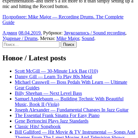
experimentation–and there’s a lot more to it than simply setting up a
mic and hitting the Record button.
Подробнее: Mike Major — Recording Drums. The Complete
Guide
Админ
08.04.2019
.
Рубрики:
Звукозапись / Sound recording
,
Ударные / Drums
. Метки:
Mike Major
,
Sound
.
Sidebar
Найти:
Новое / Latest posts
Scott McGill — 30-Minute Lick Bag (J10)
Danny Gill — Learn To Play 80s Metal
Michael Casswell — Boss Pedals With Learn — Ultimate
Gear Guides
Billy Sheehan — Next Level Bass
Samuel Applebaum — Building Technic With Beautiful
Music, Book II (Viola)
Joseph Alexander — Fundamental Changes In Jazz Guitar
The Essential Frank Sinatra For Easy Piano
Gene Bertoncini Plays Jazz Standards
Classic Hits! Songbook
Bill Galliford — Hit Movie & TV Instrumental — Songs And
Themes From The Latest Movies And Television Shows —