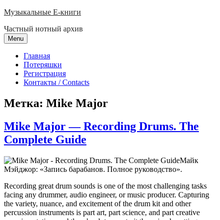
Skip
Музыкальные E-книги
to
Частный нотный архив
content
Menu
Главная
Потеряшки
Регистрация
Контакты / Contacts
Метка:
Mike Major
Mike Major — Recording Drums. The
Complete Guide
Майк
Мэйджор: «Запись барабанов. Полное руководство».
Recording great drum sounds is one of the most challenging tasks
facing any drummer, audio engineer, or music producer. Capturing
the variety, nuance, and excitement of the drum kit and other
percussion instruments is part art, part science, and part creative