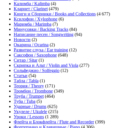
Калимба / Kalimba
(4)
Кларнет / Clarinet
(479)
Книги и Сборники / Books and Collections
(4 677)
Ксилофон / Xylophone
(6)
Маримба / Marimba
(7)
Минусовки / Backing Tracks
(84)
Написание песен / Songwriting
(94)
Новости
(2)
Окарина / Ocarina
(2)
Развитие слуха / Ear training
(12)
Саксофон / Saxophone
(648)
Ситар / Sitar
(1)
Скрипка и Альт / Violin and Viola
(277)
Сольфеджио / Solfeggio
(12)
Статьи
(54)
Табла / Tabla
(1)
Теория / Theory
(171)
Тромбон / Trombone
(349)
Труба / Trumpet
(464)
Туба / Tuba
(5)
Ударные / Drums
(625)
Укулеле / Ukulele
(215)
Уроки / Lessons
(1 289)
Флейта и Блокфлейта / Flute and Recorder
(399)
Фортепиано и Клавишные / Piano
(4 306)