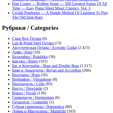
Dan Coates — Rolling Stone — 500 Greatest Songs Of All
Time — Easy Piano Sheet Music Classics, Vol. 1
Cecilia Praetorius — A Simple Method Of Learning To Play
The Old Irish Harp
Рубрики / Categories
Cigar Box Гитара
(6)
Lap & Pedal Steel Гитара
(13)
Акустическая Гитара / Acoustic Guitar
(2 415)
Арфа / Harp
(10)
Балалайка / Balalaika
(36)
Банджо / Banjo
(101)
Бас и Контрабас / Bass and Double Bass
(1 217)
Баян и Аккордеон / Bayan and Accordion
(266)
Валторна / Horn
(16)
Вибрафон / Vibraphone
(8)
Виолончель / Cello
(85)
Вистл / Tinwhistle
(2)
Вокал / Vocals
(136)
Гармониум / Harmonium
(6)
Гитарлеле / Guitarlele
(1)
Губная гармоника / Harmonica
(60)
Домра и Мандолина / Mandolin
(103)