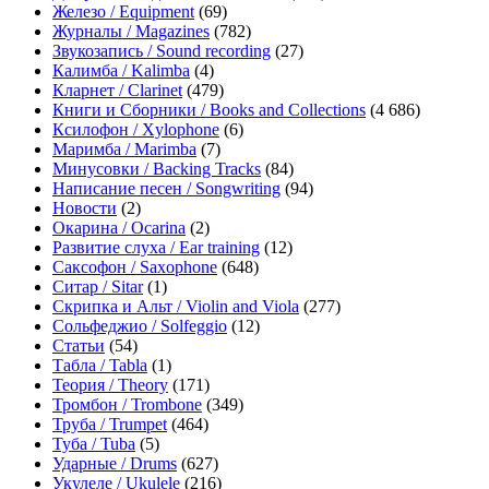
Железо / Equipment
(69)
Журналы / Magazines
(782)
Звукозапись / Sound recording
(27)
Калимба / Kalimba
(4)
Кларнет / Clarinet
(479)
Книги и Сборники / Books and Collections
(4 686)
Ксилофон / Xylophone
(6)
Маримба / Marimba
(7)
Минусовки / Backing Tracks
(84)
Написание песен / Songwriting
(94)
Новости
(2)
Окарина / Ocarina
(2)
Развитие слуха / Ear training
(12)
Саксофон / Saxophone
(648)
Ситар / Sitar
(1)
Скрипка и Альт / Violin and Viola
(277)
Сольфеджио / Solfeggio
(12)
Статьи
(54)
Табла / Tabla
(1)
Теория / Theory
(171)
Тромбон / Trombone
(349)
Труба / Trumpet
(464)
Туба / Tuba
(5)
Ударные / Drums
(627)
Укулеле / Ukulele
(216)