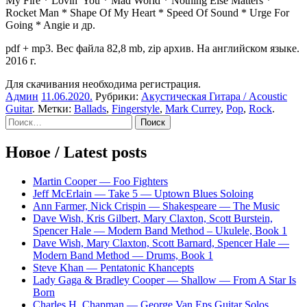
My Fire * Lovin’ You * Mad World * Nothing Else Matters *
Rocket Man * Shape Of My Heart * Speed Of Sound * Urge For
Going * Angie и др.
pdf + mp3. Вес файла 82,8 mb, zip архив. На английском языке.
2016 г.
Для скачивания необходима регистрация.
Админ
11.06.2020
.
Рубрики:
Акустическая Гитара / Acoustic
Guitar
. Метки:
Ballads
,
Fingerstyle
,
Mark Currey
,
Pop
,
Rock
.
Sidebar
Найти:
Новое / Latest posts
Martin Cooper — Foo Fighters
Jeff McErlain — Take 5 — Uptown Blues Soloing
Ann Farmer, Nick Crispin — Shakespeare — The Music
Dave Wish, Kris Gilbert, Mary Claxton, Scott Burstein,
Spencer Hale — Modern Band Method – Ukulele, Book 1
Dave Wish, Mary Claxton, Scott Barnard, Spencer Hale —
Modern Band Method — Drums, Book 1
Steve Khan — Pentatonic Khancepts
Lady Gaga & Bradley Cooper — Shallow — From A Star Is
Born
Charles H. Chapman — George Van Eps Guitar Solos