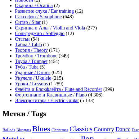
Окарина / Ocarina
(2)
Развитие слуха / Ear training
(12)
Саксофон / Saxophone
(648)
Ситар / Sitar
(1)
Скрипка и Альт / Violin and Viola
(277)
Сольфеджио / Solfeggio
(12)
Статьи
(54)
Табла / Tabla
(1)
Теория / Theory
(171)
Тромбон / Trombone
(349)
Труба / Trumpet
(464)
Туба / Tuba
(5)
Ударные / Drums
(625)
Укулеле / Ukulele
(215)
Уроки / Lessons
(1 289)
Флейта и Блокфлейта / Flute and Recorder
(399)
Фортепиано и Клавишные / Piano
(4 306)
Электрогитара / Electric Guitar
(5 133)
Метки / Tags
Blues
Classics
Country
Dance
Due
Ballads
Bluegrass
Christmas
Pop