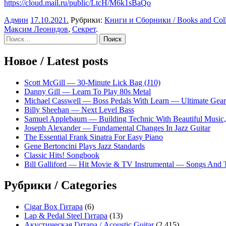
https://cloud.mail.ru/public/LtcH/M6k1sBaQo
Админ
17.10.2021
.
Рубрики:
Книги и Сборники / Books and Coll
Максим Леонидов
,
Секрет
.
Sidebar
Найти:
Новое / Latest posts
Scott McGill — 30-Minute Lick Bag (J10)
Danny Gill — Learn To Play 80s Metal
Michael Casswell — Boss Pedals With Learn — Ultimate Gear
Billy Sheehan — Next Level Bass
Samuel Applebaum — Building Technic With Beautiful Music, 
Joseph Alexander — Fundamental Changes In Jazz Guitar
The Essential Frank Sinatra For Easy Piano
Gene Bertoncini Plays Jazz Standards
Classic Hits! Songbook
Bill Galliford — Hit Movie & TV Instrumental — Songs And
Рубрики / Categories
Cigar Box Гитара
(6)
Lap & Pedal Steel Гитара
(13)
Акустическая Гитара / Acoustic Guitar
(2 415)