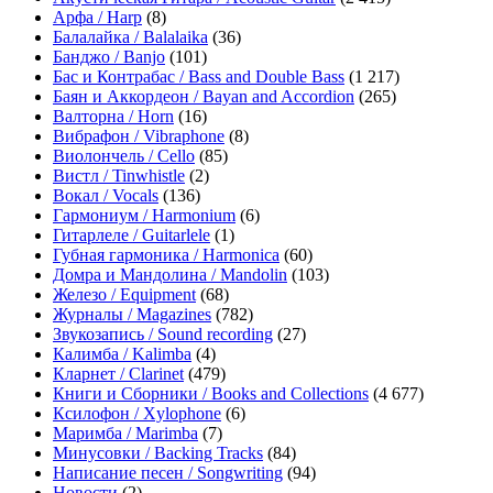
Арфа / Harp
(8)
Балалайка / Balalaika
(36)
Банджо / Banjo
(101)
Бас и Контрабас / Bass and Double Bass
(1 217)
Баян и Аккордеон / Bayan and Accordion
(265)
Валторна / Horn
(16)
Вибрафон / Vibraphone
(8)
Виолончель / Cello
(85)
Вистл / Tinwhistle
(2)
Вокал / Vocals
(136)
Гармониум / Harmonium
(6)
Гитарлеле / Guitarlele
(1)
Губная гармоника / Harmonica
(60)
Домра и Мандолина / Mandolin
(103)
Железо / Equipment
(68)
Журналы / Magazines
(782)
Звукозапись / Sound recording
(27)
Калимба / Kalimba
(4)
Кларнет / Clarinet
(479)
Книги и Сборники / Books and Collections
(4 677)
Ксилофон / Xylophone
(6)
Маримба / Marimba
(7)
Минусовки / Backing Tracks
(84)
Написание песен / Songwriting
(94)
Новости
(2)