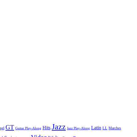
Jazz
GT
Hits
Latin
pel
LL
Marches
Guitar Play-Along
Jazz Play-Along