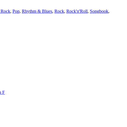
n Rock
,
Pop
,
Rhythm & Blues
,
Rock
,
Rock'n'Roll
,
Songbook
,
n F