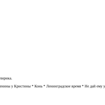
лирика.
енины у Кристины * Конь * Ленинградское время * Не дай ему 