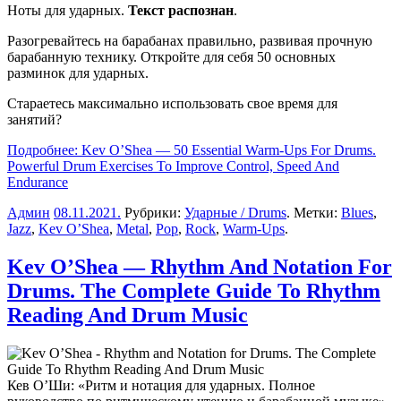
Ноты для ударных.
Текст распознан
.
Разогревайтесь на барабанах правильно, развивая прочную
барабанную технику. Откройте для себя 50 основных
разминок для ударных.
Стараетесь максимально использовать свое время для
занятий?
Подробнее: Kev O’Shea — 50 Essential Warm-Ups For Drums.
Powerful Drum Exercises To Improve Control, Speed And
Endurance
Админ
08.11.2021
.
Рубрики:
Ударные / Drums
. Метки:
Blues
,
Jazz
,
Kev O’Shea
,
Metal
,
Pop
,
Rock
,
Warm-Ups
.
Kev O’Shea — Rhythm And Notation For
Drums. The Complete Guide To Rhythm
Reading And Drum Music
Кев О’Ши: «Ритм и нотация для ударных. Полное