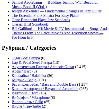
Samuel Applebaum — Building Technic With Beautiful
Music, Book II (Viola)
Joseph Alexander — Fundamental Changes In Jazz Guitar
The Essential Frank Sinatra For Easy Piano
Gene Bertoncini Plays Jazz Standards
Classic Hits! Songbook
Bill Galliford — Hit Movie & TV Instrumental — Songs And
Themes From The Latest Movies And Television Shows —
For Horn In F
Рубрики / Categories
Cigar Box Гитара
(6)
Lap & Pedal Steel Гитара
(13)
Акустическая Гитара / Acoustic Guitar
(2 415)
Арфа / Harp
(8)
Балалайка / Balalaika
(36)
Банджо / Banjo
(101)
Бас и Контрабас / Bass and Double Bass
(1 217)
Баян и Аккордеон / Bayan and Accordion
(265)
Валторна / Horn
(16)
Вибрафон / Vibraphone
(8)
Виолончель / Cello
(85)
Вистл / Tinwhistle
(2)