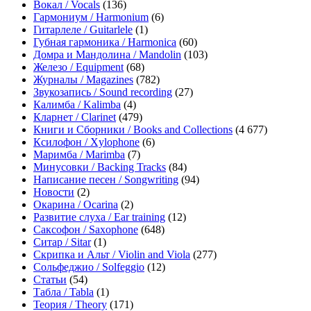
Вокал / Vocals
(136)
Гармониум / Harmonium
(6)
Гитарлеле / Guitarlele
(1)
Губная гармоника / Harmonica
(60)
Домра и Мандолина / Mandolin
(103)
Железо / Equipment
(68)
Журналы / Magazines
(782)
Звукозапись / Sound recording
(27)
Калимба / Kalimba
(4)
Кларнет / Clarinet
(479)
Книги и Сборники / Books and Collections
(4 677)
Ксилофон / Xylophone
(6)
Маримба / Marimba
(7)
Минусовки / Backing Tracks
(84)
Написание песен / Songwriting
(94)
Новости
(2)
Окарина / Ocarina
(2)
Развитие слуха / Ear training
(12)
Саксофон / Saxophone
(648)
Ситар / Sitar
(1)
Скрипка и Альт / Violin and Viola
(277)
Сольфеджио / Solfeggio
(12)
Статьи
(54)
Табла / Tabla
(1)
Теория / Theory
(171)