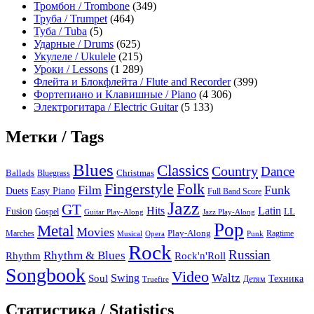
Тромбон / Trombone
(349)
Труба / Trumpet
(464)
Туба / Tuba
(5)
Ударные / Drums
(625)
Укулеле / Ukulele
(215)
Уроки / Lessons
(1 289)
Флейта и Блокфлейта / Flute and Recorder
(399)
Фортепиано и Клавишные / Piano
(4 306)
Электрогитара / Electric Guitar
(5 133)
Метки / Tags
Blues
Classics
Country
Dance
Ballads
Bluegrass
Christmas
Folk
Fingerstyle
Film
Funk
Easy Piano
Duets
Full Band Score
Jazz
GT
Hits
Latin
Fusion
Gospel
LL
Guitar Play-Along
Jazz Play-Along
Pop
Metal
Movies
Marches
Play-Along
Ragtime
Musical
Opera
Punk
Rock
Russian
Rhythm & Blues
Rock'n'Roll
Rhythm
Songbook
Video
Waltz
Swing
Soul
Техника
Truefire
Детям
Статистика / Statistics