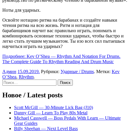
руководство по ритмическому чтению и барабанной музыке».
Ноты для ударных.
Освойте нотацию ритма на барабанах и создайте навыки
чтения ритма на всю жизнь. Ритм и нотация для
барабанщиков научит вас правильно играть, понимать и
комбинировать основные техники ударных, чтобы быстро и
легко стать лучшим музыкантом. Ты изо всех сил пытаешься
научиться играть на ударных?
Подробнее: Kev O’Shea — Rhythm And Notation For Drums.
The Complete Guide To Rhythm Reading And Drum Music
Админ
15.09.2019
.
Рубрики:
Ударные / Drums
. Метки:
Kev
O’Shea
,
Rhythm
.
Sidebar
Найти:
Новое / Latest posts
Scott McGill — 30-Minute Lick Bag (J10)
Danny Gill — Learn To Play 80s Metal
Michael Casswell — Boss Pedals With Learn — Ultimate
Gear Guides
Billy Sheehan — Next Level Bass