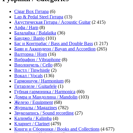
Cigar Box Гитара
(6)
Lap & Pedal Steel Гитара
(13)
Акустическая Гитара / Acoustic Guitar
(2 415)
Арфа / Harp
(8)
Балалайка / Balalaika
(36)
Банджо / Banjo
(101)
Бас и Контрабас / Bass and Double Bass
(1 217)
Баян и Аккордеон / Bayan and Accordion
(265)
Валторна / Horn
(16)
Вибрафон / Vibraphone
(8)
Виолончель / Cello
(85)
Вистл / Tinwhistle
(2)
Вокал / Vocals
(136)
Гармониум / Harmonium
(6)
Гитарлеле / Guitarlele
(1)
Губная гармоника / Harmonica
(60)
Домра и Мандолина / Mandolin
(103)
Железо / Equipment
(68)
Журналы / Magazines
(782)
Звукозапись / Sound recording
(27)
Калимба / Kalimba
(4)
Кларнет / Clarinet
(479)
Книги и Сборники / Books and Collections
(4 677)