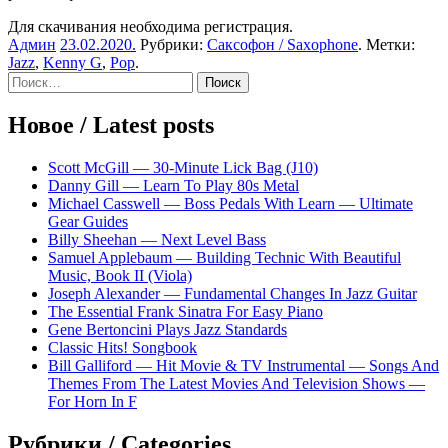
Для скачивания необходима регистрация.
Админ
23.02.2020
.
Рубрики:
Саксофон / Saxophone
. Метки:
Jazz
,
Kenny G
,
Pop
.
Sidebar
Найти:
Новое / Latest posts
Scott McGill — 30-Minute Lick Bag (J10)
Danny Gill — Learn To Play 80s Metal
Michael Casswell — Boss Pedals With Learn — Ultimate
Gear Guides
Billy Sheehan — Next Level Bass
Samuel Applebaum — Building Technic With Beautiful
Music, Book II (Viola)
Joseph Alexander — Fundamental Changes In Jazz Guitar
The Essential Frank Sinatra For Easy Piano
Gene Bertoncini Plays Jazz Standards
Classic Hits! Songbook
Bill Galliford — Hit Movie & TV Instrumental — Songs And
Themes From The Latest Movies And Television Shows —
For Horn In F
Рубрики / Categories