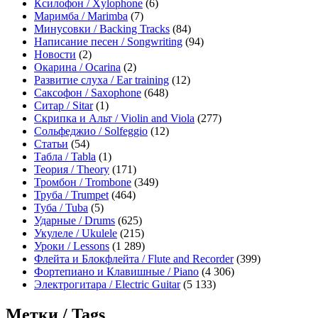
Ксилофон / Xylophone
(6)
Маримба / Marimba
(7)
Минусовки / Backing Tracks
(84)
Написание песен / Songwriting
(94)
Новости
(2)
Окарина / Ocarina
(2)
Развитие слуха / Ear training
(12)
Саксофон / Saxophone
(648)
Ситар / Sitar
(1)
Скрипка и Альт / Violin and Viola
(277)
Сольфеджио / Solfeggio
(12)
Статьи
(54)
Табла / Tabla
(1)
Теория / Theory
(171)
Тромбон / Trombone
(349)
Труба / Trumpet
(464)
Туба / Tuba
(5)
Ударные / Drums
(625)
Укулеле / Ukulele
(215)
Уроки / Lessons
(1 289)
Флейта и Блокфлейта / Flute and Recorder
(399)
Фортепиано и Клавишные / Piano
(4 306)
Электрогитара / Electric Guitar
(5 133)
Метки / Tags