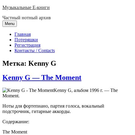
Skip
Музыкальные E-книги
to
Частный нотный архив
content
Menu
Главная
Потеряшки
Регистрация
Контакты / Contacts
Метка:
Kenny G
Kenny G — The Moment
Kenny G, альбом 1996 г. — The
Moment.
Ноты для фортепиано, партия голоса, вокальный
подстрочник, гитарные аккорды.
Содержание:
The Moment