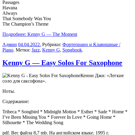
Passages
Havana
Always
That Somebody Was You
The Champion’s Theme
Подробнее: Kenny G — The Moment
Админ
04.04.2022
.
Рубрики:
Фортепиано и Клавишные /
Piano
. Метки:
Jazz
,
Kenny G
,
Songbook
.
Kenny G — Easy Solos For Saxophone
Кенни Джи: «Легкие
соло для саксофона».
Ноты.
Содержание:
Tribeca * Songbird * Midnight Motion * Esther * Sade * Home *
I’ve Been Missing You * Forever In Love * Going Home *
Silhouette * The Wedding Song
pdf. Вес файла 8,7 mb. На английском языке. 1995 г.