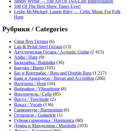
Jimmy Wyble — The Art Of Two-Line Improvisation
100 Of The Best Show Tunes Ever!
Leslie McMichael, Laurie Riley — Celtic Music For Folk
Harp
Рубрики / Categories
Cigar Box Гитара
(6)
Lap & Pedal Steel Гитара
(13)
Акустическая Гитара / Acoustic Guitar
(2 415)
Арфа / Harp
(9)
Балалайка / Balalaika
(36)
Банджо / Banjo
(101)
Бас и Контрабас / Bass and Double Bass
(1 217)
Баян и Аккордеон / Bayan and Accordion
(266)
Валторна / Horn
(16)
Вибрафон / Vibraphone
(8)
Виолончель / Cello
(85)
Вистл / Tinwhistle
(2)
Вокал / Vocals
(136)
Гармониум / Harmonium
(6)
Гитарлеле / Guitarlele
(1)
Губная гармоника / Harmonica
(60)
Домра и Мандолина / Mandolin
(103)
Железо / Equipment
(69)