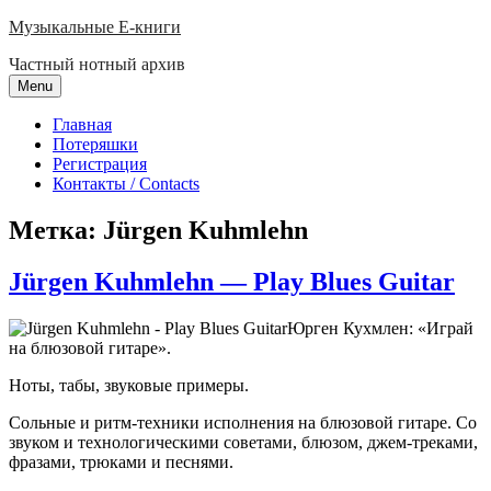
Skip
Музыкальные E-книги
to
Частный нотный архив
content
Menu
Главная
Потеряшки
Регистрация
Контакты / Contacts
Метка:
Jürgen Kuhmlehn
Jürgen Kuhmlehn — Play Blues Guitar
Юрген Кухмлен: «Играй
на блюзовой гитаре».
Ноты, табы, звуковые примеры.
Сольные и ритм-техники исполнения на блюзовой гитаре. Со
звуком и технологическими советами, блюзом, джем-треками,
фразами, трюками и песнями.