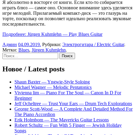
Я абсолютно в восторге от книги. Если кто-то собирается
играть блюз — самое оно. Основное внимание здесь уделяется
игре мелодий. Прилагаемый компакт-диск — это глазурь на
торте, поскольку он позволяет идеально реализовать звуковые
последовательности.
Подробнее: Jürgen Kuhmlehn — Play Blues Guitar
Админ
04.09.2019
.
Рубрики:
Электрогитара / Electric Guitar
.
Метки:
Blues
,
Jürgen Kuhmlehn
.
Sidebar
Найти:
Новое / Latest posts
Shaun Baxter — Yngwie-Style Soloing
Michael Wagner — Melodic Pentatonics
Vivienna lim — Piano For The Soul — Canon In D For
Beginner
Jeff Ocheltree — Trust Your Ears — Drum Tech Explorations
George Scott-Wood — A Complete And Detailed Method For
The Piano Accordion
Erik Holmbom — The Mavericks Guitar Lessons
Robert Schultz — Fun With 5 Finger — Jewish Holiday
Songs