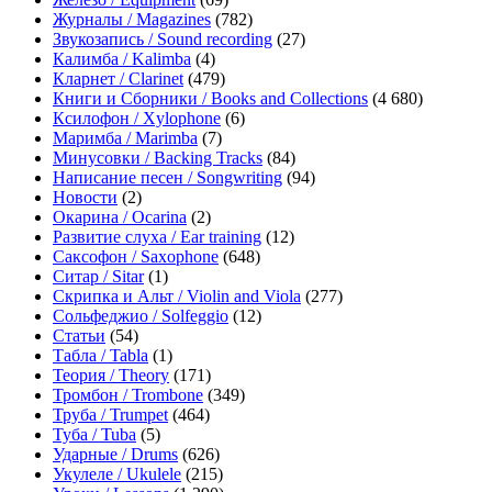
Журналы / Magazines
(782)
Звукозапись / Sound recording
(27)
Калимба / Kalimba
(4)
Кларнет / Clarinet
(479)
Книги и Сборники / Books and Collections
(4 680)
Ксилофон / Xylophone
(6)
Маримба / Marimba
(7)
Минусовки / Backing Tracks
(84)
Написание песен / Songwriting
(94)
Новости
(2)
Окарина / Ocarina
(2)
Развитие слуха / Ear training
(12)
Саксофон / Saxophone
(648)
Ситар / Sitar
(1)
Скрипка и Альт / Violin and Viola
(277)
Сольфеджио / Solfeggio
(12)
Статьи
(54)
Табла / Tabla
(1)
Теория / Theory
(171)
Тромбон / Trombone
(349)
Труба / Trumpet
(464)
Туба / Tuba
(5)
Ударные / Drums
(626)
Укулеле / Ukulele
(215)