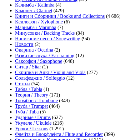
Калимба / Kalimba
(4)
Кларнет / Clarinet
(479)
Книги и Сборники / Books and Collections
(4 686)
Ксилофон / Xylophone
(6)
Маримба / Marimba
(7)
Минусовки / Backing Tracks
(84)
Написание песен / Songwriting
(94)
Новости
(2)
Окарина / Ocarina
(2)
Развитие слуха / Ear training
(12)
Саксофон / Saxophone
(648)
Ситар / Sitar
(1)
Скрипка и Альт / Violin and Viola
(277)
Сольфеджио / Solfeggio
(12)
Статьи
(54)
Табла / Tabla
(1)
Теория / Theory
(171)
Тромбон / Trombone
(349)
Труба / Trumpet
(464)
Туба / Tuba
(5)
Ударные / Drums
(627)
Укулеле / Ukulele
(216)
Уроки / Lessons
(1 291)
Флейта и Блокфлейта / Flute and Recorder
(399)
Фортепиано и Клавишные / Piano
(4 312)