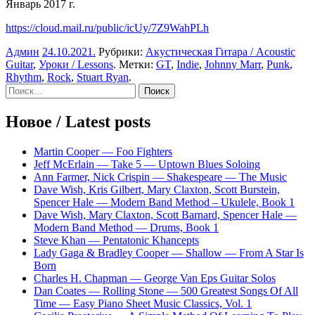
Январь 2017 г.
https://cloud.mail.ru/public/icUy/7Z9WahPLh
Админ
24.10.2021
.
Рубрики:
Акустическая Гитара / Acoustic
Guitar
,
Уроки / Lessons
. Метки:
GT
,
Indie
,
Johnny Marr
,
Punk
,
Rhythm
,
Rock
,
Stuart Ryan
.
Sidebar
Найти:
Новое / Latest posts
Martin Cooper — Foo Fighters
Jeff McErlain — Take 5 — Uptown Blues Soloing
Ann Farmer, Nick Crispin — Shakespeare — The Music
Dave Wish, Kris Gilbert, Mary Claxton, Scott Burstein,
Spencer Hale — Modern Band Method – Ukulele, Book 1
Dave Wish, Mary Claxton, Scott Barnard, Spencer Hale —
Modern Band Method — Drums, Book 1
Steve Khan — Pentatonic Khancepts
Lady Gaga & Bradley Cooper — Shallow — From A Star Is
Born
Charles H. Chapman — George Van Eps Guitar Solos
Dan Coates — Rolling Stone — 500 Greatest Songs Of All
Time — Easy Piano Sheet Music Classics, Vol. 1