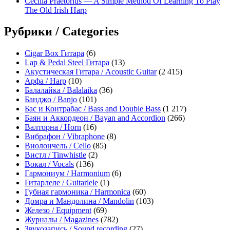
Cecilia Praetorius — A Simple Method Of Learning To Play
The Old Irish Harp
Рубрики / Categories
Cigar Box Гитара
(6)
Lap & Pedal Steel Гитара
(13)
Акустическая Гитара / Acoustic Guitar
(2 415)
Арфа / Harp
(10)
Балалайка / Balalaika
(36)
Банджо / Banjo
(101)
Бас и Контрабас / Bass and Double Bass
(1 217)
Баян и Аккордеон / Bayan and Accordion
(266)
Валторна / Horn
(16)
Вибрафон / Vibraphone
(8)
Виолончель / Cello
(85)
Вистл / Tinwhistle
(2)
Вокал / Vocals
(136)
Гармониум / Harmonium
(6)
Гитарлеле / Guitarlele
(1)
Губная гармоника / Harmonica
(60)
Домра и Мандолина / Mandolin
(103)
Железо / Equipment
(69)
Журналы / Magazines
(782)
Звукозапись / Sound recording
(27)