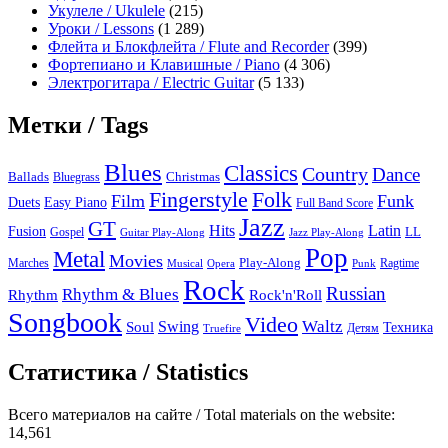
Укулеле / Ukulele
(215)
Уроки / Lessons
(1 289)
Флейта и Блокфлейта / Flute and Recorder
(399)
Фортепиано и Клавишные / Piano
(4 306)
Электрогитара / Electric Guitar
(5 133)
Метки / Tags
Blues
Classics
Country
Dance
Ballads
Bluegrass
Christmas
Folk
Fingerstyle
Film
Funk
Easy Piano
Duets
Full Band Score
Jazz
GT
Hits
Latin
Fusion
Gospel
LL
Guitar Play-Along
Jazz Play-Along
Pop
Metal
Movies
Marches
Play-Along
Ragtime
Musical
Opera
Punk
Rock
Russian
Rhythm & Blues
Rock'n'Roll
Rhythm
Songbook
Video
Waltz
Swing
Soul
Техника
Truefire
Детям
Статистика / Statistics
Всего материалов на сайте / Total materials on the website:
14,561