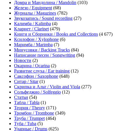
Домра и Мандолина / Mandolin
(103)
Железо / Equipment
(68)
Журналы / Magazines
(782)
Звукозапись / Sound recording
(27)
Калимба / Kalimba
(4)
Кларнет / Clarinet
(479)
Книги и Сборники / Books and Collections
(4 677)
Ксилофон / Xylophone
(6)
Маримба / Marimba
(7)
Минусовки / Backing Tracks
(84)
Написание песен / Songwriting
(94)
Новости
(2)
Окарина / Ocarina
(2)
Развитие слуха / Ear training
(12)
Саксофон / Saxophone
(648)
Ситар / Sitar
(1)
Скрипка и Альт / Violin and Viola
(277)
Сольфеджио / Solfeggio
(12)
Статьи
(54)
Табла / Tabla
(1)
Теория / Theory
(171)
Тромбон / Trombone
(349)
Труба / Trumpet
(464)
Туба / Tuba
(5)
Ударные / Drums
(625)