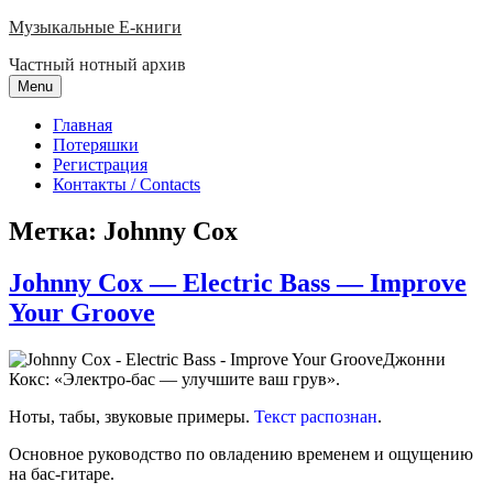
Skip
Музыкальные E-книги
to
Частный нотный архив
content
Menu
Главная
Потеряшки
Регистрация
Контакты / Contacts
Метка:
Johnny Cox
Johnny Cox — Electric Bass — Improve
Your Groove
Джонни
Кокс: «Электро-бас — улучшите ваш грув».
Ноты, табы, звуковые примеры.
Текст распознан
.
Основное руководство по овладению временем и ощущению
на бас-гитаре.