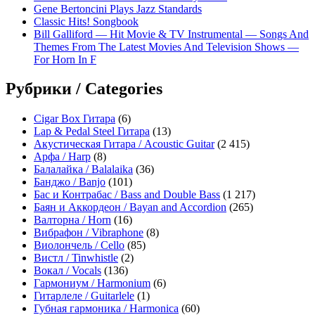
Gene Bertoncini Plays Jazz Standards
Classic Hits! Songbook
Bill Galliford — Hit Movie & TV Instrumental — Songs And
Themes From The Latest Movies And Television Shows —
For Horn In F
Рубрики / Categories
Cigar Box Гитара
(6)
Lap & Pedal Steel Гитара
(13)
Акустическая Гитара / Acoustic Guitar
(2 415)
Арфа / Harp
(8)
Балалайка / Balalaika
(36)
Банджо / Banjo
(101)
Бас и Контрабас / Bass and Double Bass
(1 217)
Баян и Аккордеон / Bayan and Accordion
(265)
Валторна / Horn
(16)
Вибрафон / Vibraphone
(8)
Виолончель / Cello
(85)
Вистл / Tinwhistle
(2)
Вокал / Vocals
(136)
Гармониум / Harmonium
(6)
Гитарлеле / Guitarlele
(1)
Губная гармоника / Harmonica
(60)