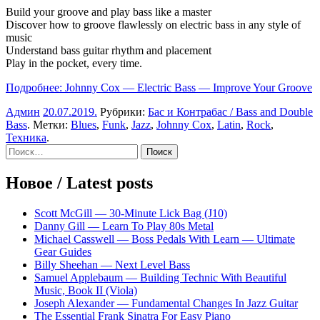
Build your groove and play bass like a master
Discover how to groove flawlessly on electric bass in any style of
music
Understand bass guitar rhythm and placement
Play in the pocket, every time.
Подробнее: Johnny Cox — Electric Bass — Improve Your Groove
Админ
20.07.2019
.
Рубрики:
Бас и Контрабас / Bass and Double
Bass
. Метки:
Blues
,
Funk
,
Jazz
,
Johnny Cox
,
Latin
,
Rock
,
Техника
.
Sidebar
Найти:
Новое / Latest posts
Scott McGill — 30-Minute Lick Bag (J10)
Danny Gill — Learn To Play 80s Metal
Michael Casswell — Boss Pedals With Learn — Ultimate
Gear Guides
Billy Sheehan — Next Level Bass
Samuel Applebaum — Building Technic With Beautiful
Music, Book II (Viola)
Joseph Alexander — Fundamental Changes In Jazz Guitar
The Essential Frank Sinatra For Easy Piano