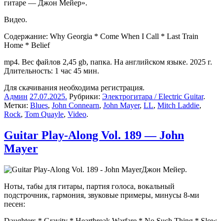
гитаре — Джон Мейер».
Видео.
Содержание: Why Georgia * Come When I Call * Last Train
Home * Belief
mp4. Вес файлов 2,45 gb, папка. На английском языке. 2025 г.
Длительность: 1 час 45 мин.
Для скачивания необходима регистрация.
Админ
27.07.2025
.
Рубрики:
Электрогитара / Electric Guitar
.
Метки:
Blues
,
John Connearn
,
John Mayer
,
LL
,
Mitch Laddie
,
Rock
,
Tom Quayle
,
Video
.
Guitar Play-Along Vol. 189 — John
Mayer
Джон Мейер.
Ноты, табы для гитары, партия голоса, вокальный
подстрочник, гармония, звуковые примеры, минусы 8-ми
песен:
Daughters * Gravity * Heartbreak Warfare * No Such Thing * Slow