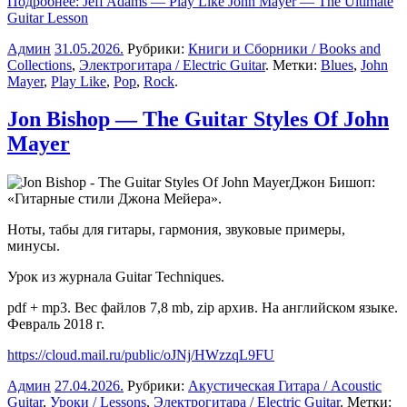
Подробнее: Jeff Adams — Play Like John Mayer — The Ultimate
Guitar Lesson
Админ
31.05.2026
.
Рубрики:
Книги и Сборники / Books and
Collections
,
Электрогитара / Electric Guitar
. Метки:
Blues
,
John
Mayer
,
Play Like
,
Pop
,
Rock
.
Jon Bishop — The Guitar Styles Of John
Mayer
Джон Бишоп:
«Гитарные стили Джона Мейера».
Ноты, табы для гитары, гармония, звуковые примеры,
минусы.
Урок из журнала Guitar Techniques.
pdf + mp3. Вес файлов 7,8 mb, zip архив. На английском языке.
Февраль 2018 г.
https://cloud.mail.ru/public/oJNj/HWzzqL9FU
Админ
27.04.2026
.
Рубрики:
Акустическая Гитара / Acoustic
Guitar
,
Уроки / Lessons
,
Электрогитара / Electric Guitar
. Метки: