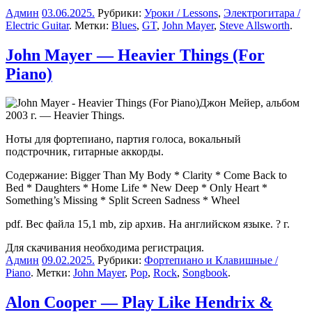
Админ
03.06.2025
.
Рубрики:
Уроки / Lessons
,
Электрогитара /
Electric Guitar
. Метки:
Blues
,
GT
,
John Mayer
,
Steve Allsworth
.
John Mayer — Heavier Things (For
Piano)
Джон Мейер, альбом
2003 г. — Heavier Things.
Ноты для фортепиано, партия голоса, вокальный
подстрочник, гитарные аккорды.
Содержание: Bigger Than My Body * Clarity * Come Back to
Bed * Daughters * Home Life * New Deep * Only Heart *
Something’s Missing * Split Screen Sadness * Wheel
pdf. Вес файла 15,1 mb, zip архив. На английском языке. ? г.
Для скачивания необходима регистрация.
Админ
09.02.2025
.
Рубрики:
Фортепиано и Клавишные /
Piano
. Метки:
John Mayer
,
Pop
,
Rock
,
Songbook
.
Alon Cooper — Play Like Hendrix &