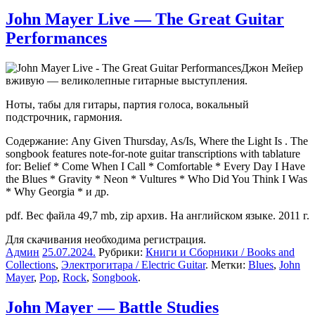
John Mayer Live — The Great Guitar
Performances
Джон Мейер
вживую — великолепные гитарные выступления.
Ноты, табы для гитары, партия голоса, вокальный
подстрочник, гармония.
Содержание: Any Given Thursday, As/Is, Where the Light Is . The
songbook features note-for-note guitar transcriptions with tablature
for: Belief * Come When I Call * Comfortable * Every Day I Have
the Blues * Gravity * Neon * Vultures * Who Did You Think I Was
* Why Georgia * и др.
pdf. Вес файла 49,7 mb, zip архив. На английском языке. 2011 г.
Для скачивания необходима регистрация.
Админ
25.07.2024
.
Рубрики:
Книги и Сборники / Books and
Collections
,
Электрогитара / Electric Guitar
. Метки:
Blues
,
John
Mayer
,
Pop
,
Rock
,
Songbook
.
John Mayer — Battle Studies