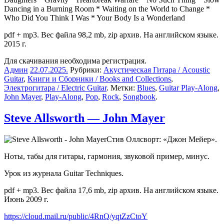
Dancing in a Burning Room * Waiting on the World to Change *
Who Did You Think I Was * Your Body Is a Wonderland
pdf + mp3. Вес файла 98,2 mb, zip архив. На английском языке.
2015 г.
Для скачивания необходима регистрация.
Админ
22.07.2025
.
Рубрики:
Акустическая Гитара / Acoustic
Guitar
,
Книги и Сборники / Books and Collections
,
Электрогитара / Electric Guitar
. Метки:
Blues
,
Guitar Play-Along
,
John Mayer
,
Play-Along
,
Pop
,
Rock
,
Songbook
.
Steve Allsworth — John Mayer
Стив Оллсворт: «Джон Мейер».
Ноты, табы для гитары, гармония, звуковой пример, минус.
Урок из журнала Guitar Techniques.
pdf + mp3. Вес файла 17,6 mb, zip архив. На английском языке.
Июнь 2009 г.
https://cloud.mail.ru/public/4RnQ/yqtZzCtoY