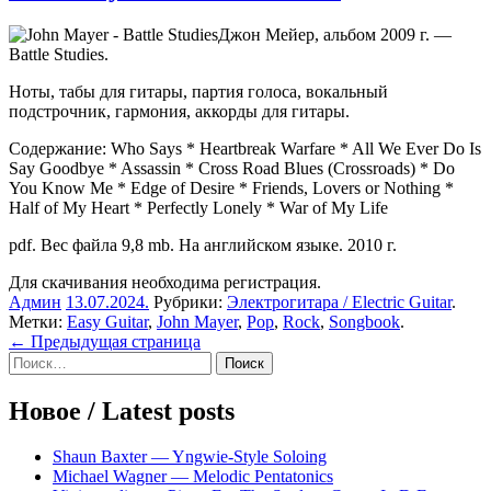
Джон Мейер, альбом 2009 г. —
Battle Studies.
Ноты, табы для гитары, партия голоса, вокальный
подстрочник, гармония, аккорды для гитары.
Содержание: Who Says * Heartbreak Warfare * All We Ever Do Is
Say Goodbye * Assassin * Cross Road Blues (Crossroads) * Do
You Know Me * Edge of Desire * Friends, Lovers or Nothing *
Half of My Heart * Perfectly Lonely * War of My Life
pdf. Вес файла 9,8 mb. На английском языке. 2010 г.
Для скачивания необходима регистрация.
Админ
13.07.2024
.
Рубрики:
Электрогитара / Electric Guitar
.
Метки:
Easy Guitar
,
John Mayer
,
Pop
,
Rock
,
Songbook
.
Навигация
← Предыдущая страница
Sidebar
Найти:
по
записям
Новое / Latest posts
Shaun Baxter — Yngwie-Style Soloing
Michael Wagner — Melodic Pentatonics