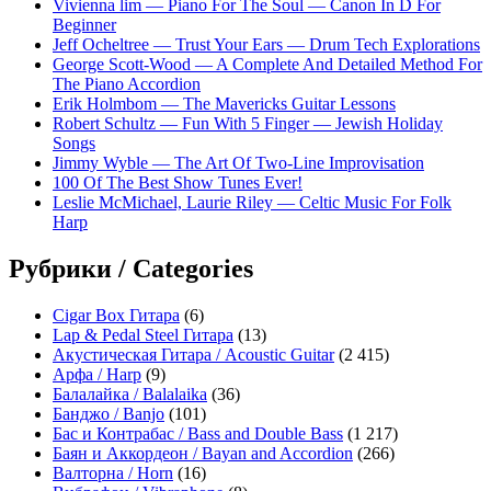
Vivienna lim — Piano For The Soul — Canon In D For
Beginner
Jeff Ocheltree — Trust Your Ears — Drum Tech Explorations
George Scott-Wood — A Complete And Detailed Method For
The Piano Accordion
Erik Holmbom — The Mavericks Guitar Lessons
Robert Schultz — Fun With 5 Finger — Jewish Holiday
Songs
Jimmy Wyble — The Art Of Two-Line Improvisation
100 Of The Best Show Tunes Ever!
Leslie McMichael, Laurie Riley — Celtic Music For Folk
Harp
Рубрики / Categories
Cigar Box Гитара
(6)
Lap & Pedal Steel Гитара
(13)
Акустическая Гитара / Acoustic Guitar
(2 415)
Арфа / Harp
(9)
Балалайка / Balalaika
(36)
Банджо / Banjo
(101)
Бас и Контрабас / Bass and Double Bass
(1 217)
Баян и Аккордеон / Bayan and Accordion
(266)
Валторна / Horn
(16)