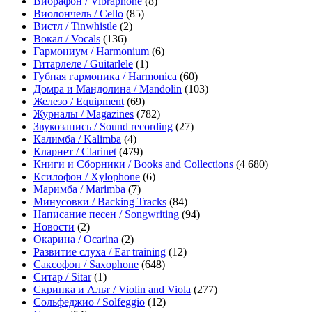
Вибрафон / Vibraphone
(8)
Виолончель / Cello
(85)
Вистл / Tinwhistle
(2)
Вокал / Vocals
(136)
Гармониум / Harmonium
(6)
Гитарлеле / Guitarlele
(1)
Губная гармоника / Harmonica
(60)
Домра и Мандолина / Mandolin
(103)
Железо / Equipment
(69)
Журналы / Magazines
(782)
Звукозапись / Sound recording
(27)
Калимба / Kalimba
(4)
Кларнет / Clarinet
(479)
Книги и Сборники / Books and Collections
(4 680)
Ксилофон / Xylophone
(6)
Маримба / Marimba
(7)
Минусовки / Backing Tracks
(84)
Написание песен / Songwriting
(94)
Новости
(2)
Окарина / Ocarina
(2)
Развитие слуха / Ear training
(12)
Саксофон / Saxophone
(648)
Ситар / Sitar
(1)
Скрипка и Альт / Violin and Viola
(277)
Сольфеджио / Solfeggio
(12)