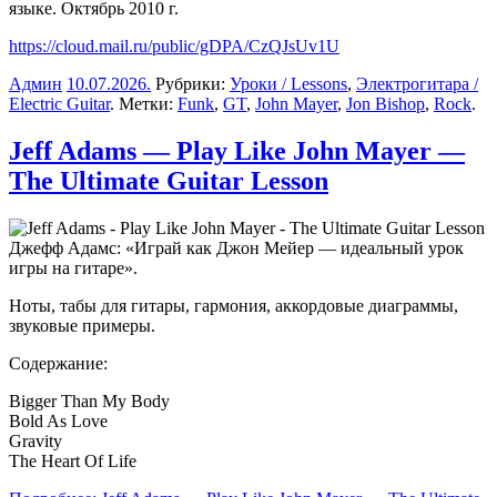
языке. Октябрь 2010 г.
https://cloud.mail.ru/public/gDPA/CzQJsUv1U
Админ
10.07.2026
.
Рубрики:
Уроки / Lessons
,
Электрогитара /
Electric Guitar
. Метки:
Funk
,
GT
,
John Mayer
,
Jon Bishop
,
Rock
.
Jeff Adams — Play Like John Mayer —
The Ultimate Guitar Lesson
Джефф Адамс: «Играй как Джон Мейер — идеальный урок
игры на гитаре».
Ноты, табы для гитары, гармония, аккордовые диаграммы,
звуковые примеры.
Содержание:
Bigger Than My Body
Bold As Love
Gravity
The Heart Of Life