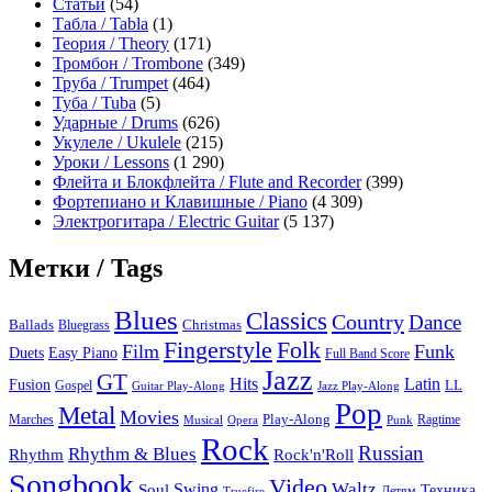
Статьи
(54)
Табла / Tabla
(1)
Теория / Theory
(171)
Тромбон / Trombone
(349)
Труба / Trumpet
(464)
Туба / Tuba
(5)
Ударные / Drums
(626)
Укулеле / Ukulele
(215)
Уроки / Lessons
(1 290)
Флейта и Блокфлейта / Flute and Recorder
(399)
Фортепиано и Клавишные / Piano
(4 309)
Электрогитара / Electric Guitar
(5 137)
Метки / Tags
Blues
Classics
Country
Dance
Ballads
Bluegrass
Christmas
Folk
Fingerstyle
Film
Funk
Easy Piano
Duets
Full Band Score
Jazz
GT
Hits
Latin
Fusion
Gospel
LL
Guitar Play-Along
Jazz Play-Along
Pop
Metal
Movies
Marches
Play-Along
Ragtime
Musical
Opera
Punk
Rock
Russian
Rhythm & Blues
Rock'n'Roll
Rhythm
Songbook
Video
Waltz
Swing
Soul
Техника
Truefire
Детям