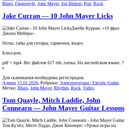
Blues
,
Fingerstyle
,
John Mayer
,
Jon Bishop
,
Pop
,
Rock
.
Jake Curran — 10 John Mayer Licks
Джейк Курран: «10 фраз
Джона Мейера».
Ноты, табы для гитары, гармония, видео.
Блюз-рок.
pdf + mp4. Вес файлов 617 mb, папка. На английском языке. ?
г.
Для скачивания необходима регистрация.
Админ
15.01.2026
.
Рубрики:
Электрогитара / Electric Guitar
.
Метки:
Blues
,
John Mayer
,
Rhythm
,
Rock
,
Video
.
Tom Quayle, Mitch Laddie, John
Connearn — John Mayer Guitar Lessons
Том Куэйл, Митч Лэдди, Джон Коннерн: «Уроки игры на