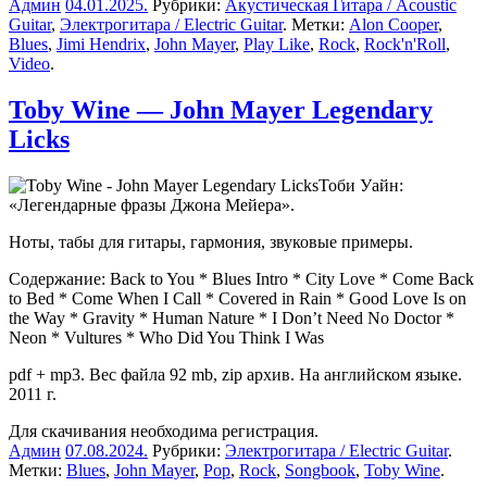
Админ
04.01.2025
.
Рубрики:
Акустическая Гитара / Acoustic
Guitar
,
Электрогитара / Electric Guitar
. Метки:
Alon Cooper
,
Blues
,
Jimi Hendrix
,
John Mayer
,
Play Like
,
Rock
,
Rock'n'Roll
,
Video
.
Toby Wine — John Mayer Legendary
Licks
Тоби Уайн:
«Легендарные фразы Джона Мейера».
Ноты, табы для гитары, гармония, звуковые примеры.
Содержание: Back to You * Blues Intro * City Love * Come Back
to Bed * Come When I Call * Covered in Rain * Good Love Is on
the Way * Gravity * Human Nature * I Don’t Need No Doctor *
Neon * Vultures * Who Did You Think I Was
pdf + mp3. Вес файла 92 mb, zip архив. На английском языке.
2011 г.
Для скачивания необходима регистрация.
Админ
07.08.2024
.
Рубрики:
Электрогитара / Electric Guitar
.
Метки:
Blues
,
John Mayer
,
Pop
,
Rock
,
Songbook
,
Toby Wine
.