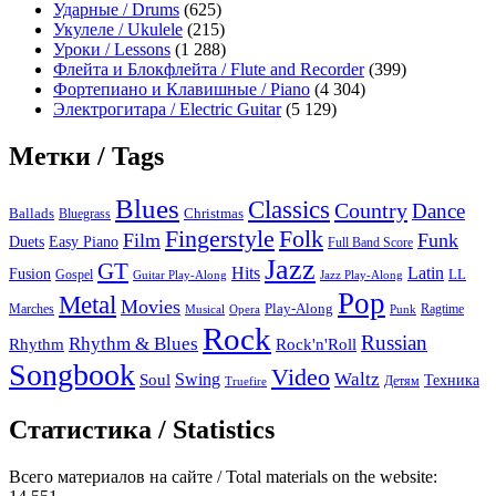
Ударные / Drums
(625)
Укулеле / Ukulele
(215)
Уроки / Lessons
(1 288)
Флейта и Блокфлейта / Flute and Recorder
(399)
Фортепиано и Клавишные / Piano
(4 304)
Электрогитара / Electric Guitar
(5 129)
Метки / Tags
Blues
Classics
Country
Dance
Ballads
Bluegrass
Christmas
Folk
Fingerstyle
Film
Funk
Easy Piano
Duets
Full Band Score
Jazz
GT
Hits
Latin
Fusion
Gospel
LL
Guitar Play-Along
Jazz Play-Along
Pop
Metal
Movies
Marches
Play-Along
Ragtime
Musical
Opera
Punk
Rock
Russian
Rhythm & Blues
Rock'n'Roll
Rhythm
Songbook
Video
Waltz
Swing
Soul
Техника
Truefire
Детям
Статистика / Statistics
Всего материалов на сайте / Total materials on the website: