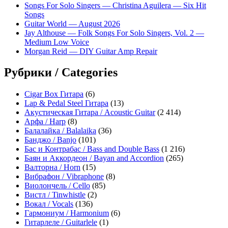
Songs For Solo Singers — Christina Aguilera — Six Hit
Songs
Guitar World — August 2026
Jay Althouse — Folk Songs For Solo Singers, Vol. 2 —
Medium Low Voice
Morgan Reid — DIY Guitar Amp Repair
Рубрики / Categories
Cigar Box Гитара
(6)
Lap & Pedal Steel Гитара
(13)
Акустическая Гитара / Acoustic Guitar
(2 414)
Арфа / Harp
(8)
Балалайка / Balalaika
(36)
Банджо / Banjo
(101)
Бас и Контрабас / Bass and Double Bass
(1 216)
Баян и Аккордеон / Bayan and Accordion
(265)
Валторна / Horn
(15)
Вибрафон / Vibraphone
(8)
Виолончель / Cello
(85)
Вистл / Tinwhistle
(2)
Вокал / Vocals
(136)
Гармониум / Harmonium
(6)
Гитарлеле / Guitarlele
(1)