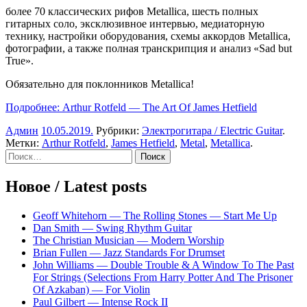
более 70 классических рифов Metallica, шесть полных
гитарных соло, эксклюзивное интервью, медиаторную
технику, настройки оборудования, схемы аккордов Metallica,
фотографии, а также полная транскрипция и анализ «Sad but
True».
Обязательно для поклонников Metallica!
Подробнее: Arthur Rotfeld — The Art Of James Hetfield
Админ
10.05.2019
.
Рубрики:
Электрогитара / Electric Guitar
.
Метки:
Arthur Rotfeld
,
James Hetfield
,
Metal
,
Metallica
.
Sidebar
Найти:
Новое / Latest posts
Geoff Whitehorn — The Rolling Stones — Start Me Up
Dan Smith — Swing Rhythm Guitar
The Christian Musician — Modern Worship
Brian Fullen — Jazz Standards For Drumset
John Williams — Double Trouble & A Window To The Past
For Strings (Selections From Harry Potter And The Prisoner
Of Azkaban) — For Violin
Paul Gilbert — Intense Rock II