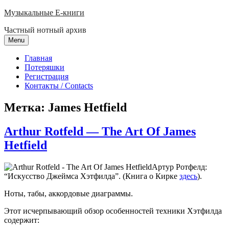
Skip
Музыкальные E-книги
to
Частный нотный архив
content
Menu
Главная
Потеряшки
Регистрация
Контакты / Contacts
Метка:
James Hetfield
Arthur Rotfeld — The Art Of James
Hetfield
Артур Ротфелд:
“Искусство Джеймса Хэтфилда”. (Книга о Кирке
здесь
).
Ноты, табы, аккордовые диаграммы.
Этот исчерпывающий обзор особенностей техники Хэтфилда
содержит: