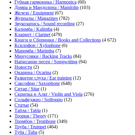
Губная гармоника / Harmonica
(60)
Домра и Мандолина / Mandolin
(103)
Железо / Equipment
(67)
Журналы / Magazines
(782)
Звукозапись / Sound recording
(27)
Калимба / Kalimba
(4)
Кларнет / Clarinet
(479)
Книги и Сборники / Books and Collections
(4 672)
Ксилофон / Xylophone
(6)
Маримба / Marimba
(7)
Минусовки / Backing Tracks
(84)
Написание песен / Songwriting
(94)
Новости
(2)
Окарина / Ocarina
(2)
Развитие слуха / Ear training
(12)
Саксофон / Saxophone
(648)
Ситар / Sitar
(1)
Скрипка и Альт / Violin and Viola
(276)
Сольфеджио / Solfeggio
(12)
Статьи
(54)
Табла / Tabla
(1)
Теория / Theory
(171)
Тромбон / Trombone
(349)
Труба / Trumpet
(464)
Туба / Tuba
(5)