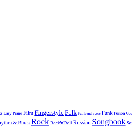
Folk
Fingerstyle
Film
Funk
Easy Piano
ts
Fusion
Full Band Score
Gos
Rock
Songbook
Russian
hythm & Blues
Rock'n'Roll
So