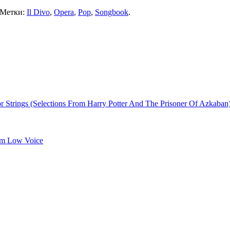
 Метки:
Il Divo
,
Opera
,
Pop
,
Songbook
.
Strings (Selections From Harry Potter And The Prisoner Of Azkaban
um Low Voice