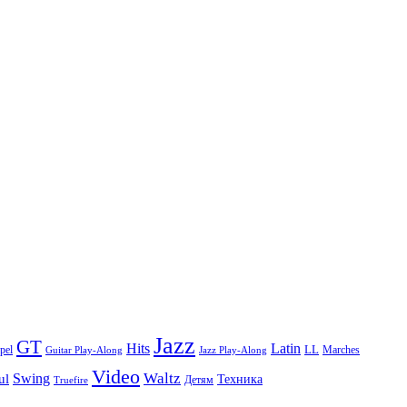
Jazz
GT
Hits
Latin
pel
LL
Marches
Guitar Play-Along
Jazz Play-Along
Video
Waltz
Swing
ul
Техника
Truefire
Детям