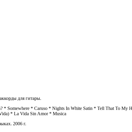
аккорды для гитары.
* Somewhere * Caruso * Nights In White Satin * Tell That To My 
ida) * La Vida Sin Amor * Musica
ыках. 2006 г.