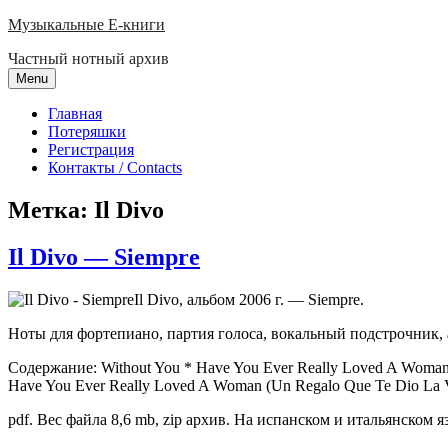
Skip
Музыкальные E-книги
to
Частный нотный архив
content
Menu
Главная
Потеряшки
Регистрация
Контакты / Contacts
Метка:
Il Divo
Il Divo — Siempre
Il Divo, альбом 2006 г. — Siempre.
Ноты для фортепиано, партия голоса, вокальный подстрочник, 
Содержание: Without You * Have You Ever Really Loved A Woman? 
Have You Ever Really Loved A Woman (Un Regalo Que Te Dio La V
pdf. Вес файла 8,6 mb, zip архив. На испанском и итальянском яз