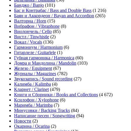
Банджо / Banjo
(101)
Бас и Контрабас / Bass and Double Bass
(1 216)
Баян и Аккордеон / Bayan and Accordion
(265)
Валторна / Horn
(15)
Вибрафон / Vibraphone
(8)
Виолончель / Cello
(85)
Вистл / Tinwhistle
(2)
Вокал / Vocals
(136)
Гармониум / Harmonium
(6)
Гитарлеле / Guitarlele
(1)
Губная гармоника / Harmonica
(60)
Домра и Мандолина / Mandolin
(103)
Железо / Equipment
(67)
Журналы / Magazines
(782)
Звукозапись / Sound recording
(27)
Калимба / Kalimba
(4)
Кларнет / Clarinet
(479)
Книги и Сборники / Books and Collections
(4 672)
Ксилофон / Xylophone
(6)
Маримба / Marimba
(7)
Минусовки / Backing Tracks
(84)
Написание песен / Songwriting
(94)
Новости
(2)
Окарина / Ocarina
(2)