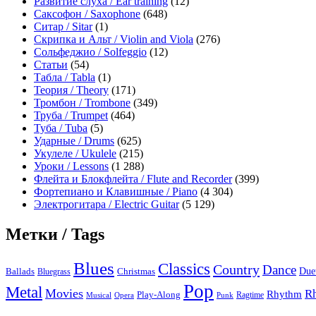
Развитие слуха / Ear training
(12)
Саксофон / Saxophone
(648)
Ситар / Sitar
(1)
Скрипка и Альт / Violin and Viola
(276)
Сольфеджио / Solfeggio
(12)
Статьи
(54)
Табла / Tabla
(1)
Теория / Theory
(171)
Тромбон / Trombone
(349)
Труба / Trumpet
(464)
Туба / Tuba
(5)
Ударные / Drums
(625)
Укулеле / Ukulele
(215)
Уроки / Lessons
(1 288)
Флейта и Блокфлейта / Flute and Recorder
(399)
Фортепиано и Клавишные / Piano
(4 304)
Электрогитара / Electric Guitar
(5 129)
Метки / Tags
Blues
Classics
Country
Dance
Due
Ballads
Bluegrass
Christmas
Pop
Metal
Movies
R
Rhythm
Play-Along
Ragtime
Musical
Opera
Punk