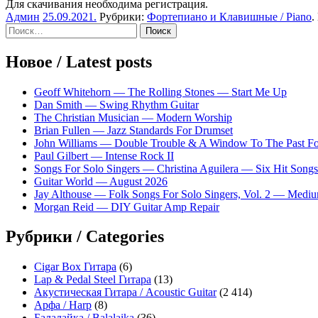
Для скачивания необходима регистрация.
Админ
25.09.2021
.
Рубрики:
Фортепиано и Клавишные / Piano
.
Sidebar
Найти:
Новое / Latest posts
Geoff Whitehorn — The Rolling Stones — Start Me Up
Dan Smith — Swing Rhythm Guitar
The Christian Musician — Modern Worship
Brian Fullen — Jazz Standards For Drumset
John Williams — Double Trouble & A Window To The Past For 
Paul Gilbert — Intense Rock II
Songs For Solo Singers — Christina Aguilera — Six Hit Songs
Guitar World — August 2026
Jay Althouse — Folk Songs For Solo Singers, Vol. 2 — Medi
Morgan Reid — DIY Guitar Amp Repair
Рубрики / Categories
Cigar Box Гитара
(6)
Lap & Pedal Steel Гитара
(13)
Акустическая Гитара / Acoustic Guitar
(2 414)
Арфа / Harp
(8)
Балалайка / Balalaika
(36)