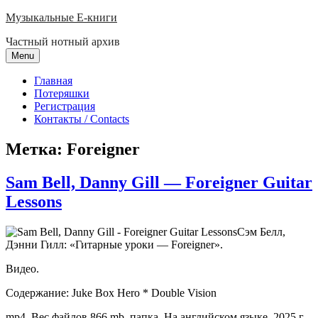
Skip
Музыкальные E-книги
to
Частный нотный архив
content
Menu
Главная
Потеряшки
Регистрация
Контакты / Contacts
Метка:
Foreigner
Sam Bell, Danny Gill — Foreigner Guitar
Lessons
Сэм Белл,
Дэнни Гилл: «Гитарные уроки — Foreigner».
Видео.
Содержание: Juke Box Hero * Double Vision
mp4. Вес файлов 866 mb, папка. На английском языке. 2025 г.