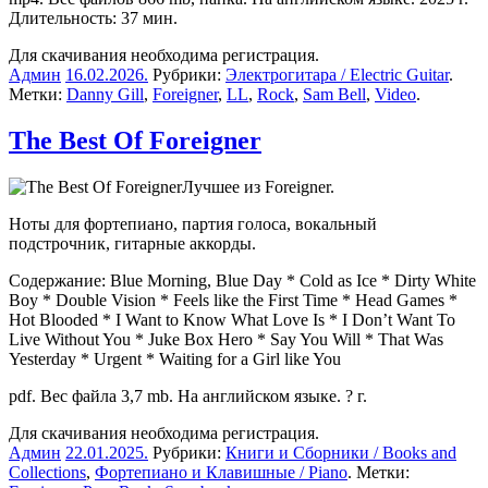
Длительность: 37 мин.
Для скачивания необходима регистрация.
Админ
16.02.2026
.
Рубрики:
Электрогитара / Electric Guitar
.
Метки:
Danny Gill
,
Foreigner
,
LL
,
Rock
,
Sam Bell
,
Video
.
The Best Of Foreigner
Лучшее из Foreigner.
Ноты для фортепиано, партия голоса, вокальный
подстрочник, гитарные аккорды.
Содержание: Blue Morning, Blue Day * Cold as Ice * Dirty White
Boy * Double Vision * Feels like the First Time * Head Games *
Hot Blooded * I Want to Know What Love Is * I Don’t Want To
Live Without You * Juke Box Hero * Say You Will * That Was
Yesterday * Urgent * Waiting for a Girl like You
pdf. Вес файла 3,7 mb. На английском языке. ? г.
Для скачивания необходима регистрация.
Админ
22.01.2025
.
Рубрики:
Книги и Сборники / Books and
Collections
,
Фортепиано и Клавишные / Piano
. Метки: