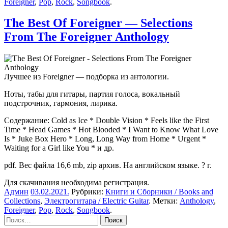
Foreigner
,
Pop
,
Rock
,
Songbook
.
The Best Of Foreigner — Selections
From The Foreigner Anthology
Лучшее из Foreigner — подборка из антологии.
Ноты, табы для гитары, партия голоса, вокальный
подстрочник, гармония, лирика.
Содержание: Cold as Ice * Double Vision * Feels like the First
Time * Head Games * Hot Blooded * I Want to Know What Love
Is * Juke Box Hero * Long, Long Way from Home * Urgent *
Waiting for a Girl like You * и др.
pdf. Вес файла 16,6 mb, zip архив. На английском языке. ? г.
Для скачивания необходима регистрация.
Админ
03.02.2021
.
Рубрики:
Книги и Сборники / Books and
Collections
,
Электрогитара / Electric Guitar
. Метки:
Anthology
,
Foreigner
,
Pop
,
Rock
,
Songbook
.
Sidebar
Найти: