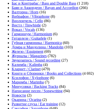
Бас и Контрабас / Bass and Double Bass
(1 218)
Баян и Аккордеон / Bayan and Accordion
(266)
Валторна / Horn
(16)
Вибрафон / Vibraphone
(8)
Виолончель / Cello
(86)
Вистл / Tinwhistle
(2)
Вокал / Vocals
(136)
Гармониум / Harmonium
(6)
Гитарлеле / Guitarlele
(1)
Губная гармоника / Harmonica
(60)
Домра и Мандолина / Mandolin
(103)
Железо / Equipment
(69)
Журналы / Magazines
(782)
Звукозапись / Sound recording
(27)
Калимба / Kalimba
(4)
Кларнет / Clarinet
(479)
Книги и Сборники / Books and Collections
(4 692)
Ксилофон / Xylophone
(6)
Маримба / Marimba
(7)
Минусовки / Backing Tracks
(84)
Написание песен / Songwriting
(94)
Новости
(2)
Окарина / Ocarina
(2)
Развитие слуха / Ear training
(12)
Саксофон / Saxophone
(648)