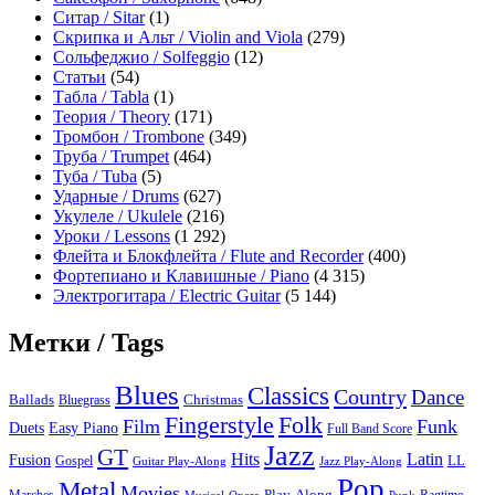
Ситар / Sitar
(1)
Скрипка и Альт / Violin and Viola
(279)
Сольфеджио / Solfeggio
(12)
Статьи
(54)
Табла / Tabla
(1)
Теория / Theory
(171)
Тромбон / Trombone
(349)
Труба / Trumpet
(464)
Туба / Tuba
(5)
Ударные / Drums
(627)
Укулеле / Ukulele
(216)
Уроки / Lessons
(1 292)
Флейта и Блокфлейта / Flute and Recorder
(400)
Фортепиано и Клавишные / Piano
(4 315)
Электрогитара / Electric Guitar
(5 144)
Метки / Tags
Blues
Classics
Country
Dance
Ballads
Bluegrass
Christmas
Folk
Fingerstyle
Film
Funk
Easy Piano
Duets
Full Band Score
Jazz
GT
Hits
Latin
Fusion
Gospel
LL
Guitar Play-Along
Jazz Play-Along
Pop
Metal
Movies
Marches
Play-Along
Ragtime
Musical
Opera