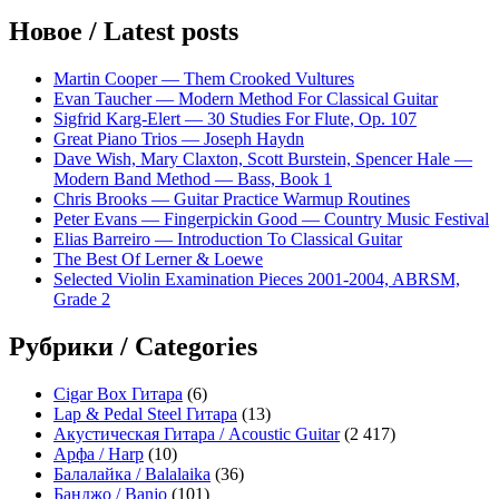
Новое / Latest posts
Martin Cooper — Them Crooked Vultures
Evan Taucher — Modern Method For Classical Guitar
Sigfrid Karg-Elert — 30 Studies For Flute, Op. 107
Great Piano Trios — Joseph Haydn
Dave Wish, Mary Claxton, Scott Burstein, Spencer Hale —
Modern Band Method — Bass, Book 1
Chris Brooks — Guitar Practice Warmup Routines
Peter Evans — Fingerpickin Good — Country Music Festival
Elias Barreiro — Introduction To Classical Guitar
The Best Of Lerner & Loewe
Selected Violin Examination Pieces 2001-2004, ABRSM,
Grade 2
Рубрики / Categories
Cigar Box Гитара
(6)
Lap & Pedal Steel Гитара
(13)
Акустическая Гитара / Acoustic Guitar
(2 417)
Арфа / Harp
(10)
Балалайка / Balalaika
(36)
Банджо / Banjo
(101)