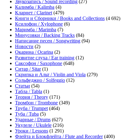
Звукозапись / Sound recording
(27)
Калимба / Kalimba
(4)
Кларнет / Clarinet
(479)
Книги и Сборники / Books and Collections
(4 692)
Ксилофон / Xylophone
(6)
Маримба / Marimba
(7)
Минусовки / Backing Tracks
(84)
Написание песен / Songwriting
(94)
Новости
(2)
Окарина / Ocarina
(2)
Развитие слуха / Ear training
(12)
Саксофон / Saxophone
(648)
Ситар / Sitar
(1)
Скрипка и Альт / Violin and Viola
(279)
Сольфеджио / Solfeggio
(12)
Статьи
(54)
Табла / Tabla
(1)
Теория / Theory
(171)
Тромбон / Trombone
(349)
Труба / Trumpet
(464)
Туба / Tuba
(5)
Ударные / Drums
(627)
Укулеле / Ukulele
(216)
Уроки / Lessons
(1 291)
Флейта и Блокфлейта / Flute and Recorder
(400)