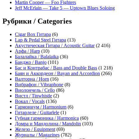
Martin Cooper — Foo Fighters
Jeff McErlain — Take 5 — Uptown Blues Soloing
Рубрики / Categories
Cigar Box Гитара
(6)
Lap & Pedal Steel Гитара
(13)
Акустическая Гитара / Acoustic Guitar
(2 416)
Арфа / Harp
(10)
Балалайка / Balalaika
(36)
Банджо / Banjo
(101)
Бас и Контрабас / Bass and Double Bass
(1 218)
Баян и Аккордеон / Bayan and Accordion
(266)
Валторна / Horn
(16)
Вибрафон / Vibraphone
(8)
Виолончель / Cello
(86)
Вистл / Tinwhistle
(2)
Вокал / Vocals
(136)
Гармониум / Harmonium
(6)
Гитарлеле / Guitarlele
(1)
Губная гармоника / Harmonica
(60)
Домра и Мандолина / Mandolin
(103)
Железо / Equipment
(69)
Журналы / Magazines
(782)