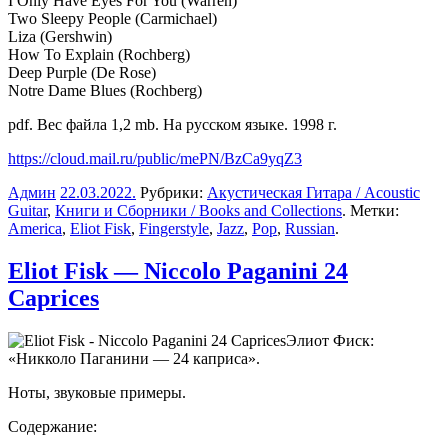
I Only Have Eyes For You (Warren)
Two Sleepy People (Carmichael)
Liza (Gershwin)
How To Explain (Rochberg)
Deep Purple (De Rose)
Notre Dame Blues (Rochberg)
pdf. Вес файла 1,2 mb. На русском языке. 1998 г.
https://cloud.mail.ru/public/mePN/BzCa9yqZ3
Админ
22.03.2022
.
Рубрики:
Акустическая Гитара / Acoustic
Guitar
,
Книги и Сборники / Books and Collections
. Метки:
America
,
Eliot Fisk
,
Fingerstyle
,
Jazz
,
Pop
,
Russian
.
Eliot Fisk — Niccolo Paganini 24
Caprices
Элиот Фиск:
«Никколо Паганини — 24 каприса».
Ноты, звуковые примеры.
Содержание: