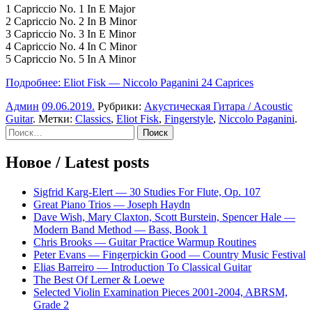
1 Capriccio No. 1 In E Major
2 Capriccio No. 2 In B Minor
3 Capriccio No. 3 In E Minor
4 Capriccio No. 4 In C Minor
5 Capriccio No. 5 In A Minor
Подробнее: Eliot Fisk — Niccolo Paganini 24 Caprices
Админ
09.06.2019
.
Рубрики:
Акустическая Гитара / Acoustic
Guitar
. Метки:
Classics
,
Eliot Fisk
,
Fingerstyle
,
Niccolo Paganini
.
Sidebar
Найти:
Новое / Latest posts
Sigfrid Karg-Elert — 30 Studies For Flute, Op. 107
Great Piano Trios — Joseph Haydn
Dave Wish, Mary Claxton, Scott Burstein, Spencer Hale —
Modern Band Method — Bass, Book 1
Chris Brooks — Guitar Practice Warmup Routines
Peter Evans — Fingerpickin Good — Country Music Festival
Elias Barreiro — Introduction To Classical Guitar
The Best Of Lerner & Loewe
Selected Violin Examination Pieces 2001-2004, ABRSM,
Grade 2