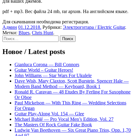
для ваших джемов.
pdf + mp3. Вес файла 24 mb, rar архив. На английском языке.
Для скачивания необходима регистрация.
Админ
01.12.2018
.
Рубрики:
Электрогитара / Electric Guitar
.
Метки:
Blues
,
Chris Hunt
.
Sidebar
Найти:
Новое / Latest posts
Gianluca Corona — Bill Connors
Guitar World – Guitar Heroes!
John Williams — Star Wars For Ukulele
Dave Wish, Mary Claxton, Scott Burstein, Spencer Hale —
Modern Band Method — Keyboard, Book 1
Ronald R. Caravan — 48 Etudes By Ferling For Saxophone
Or Oboe
Paul Mickelson — With This Ring — Wedding Selections
For Organ
Guitar Play-Along Vol. 154 — Glee
Michael Bublé — Pro Vocal Men’s Edition, Vol. 27
The Masters Of Rock Guitar Fake Book
Ludwig Van Beethoven — Six Great Piano Trios, Opp. 1,70
And 97