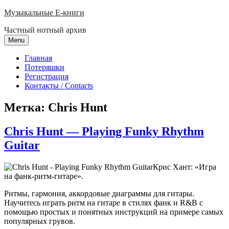
Skip
Музыкальные E-книги
to
Частный нотный архив
content
Menu
Главная
Потеряшки
Регистрация
Контакты / Contacts
Метка:
Chris Hunt
Chris Hunt — Playing Funky Rhythm
Guitar
Крис Хант: «Игра
на фанк-ритм-гитаре».
Ритмы, гармония, аккордовые диаграммы для гитары.
Научитесь играть ритм на гитаре в стилях фанк и R&B с
помощью простых и понятных инструкций на примере самых
популярных грувов.