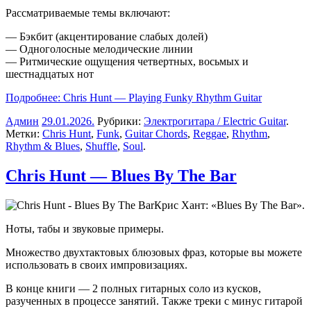
Рассматриваемые темы включают:
— Бэкбит (акцентирование слабых долей)
— Одноголосные мелодические линии
— Ритмические ощущения четвертных, восьмых и
шестнадцатых нот
Подробнее: Chris Hunt — Playing Funky Rhythm Guitar
Админ
29.01.2026
.
Рубрики:
Электрогитара / Electric Guitar
.
Метки:
Chris Hunt
,
Funk
,
Guitar Chords
,
Reggae
,
Rhythm
,
Rhythm & Blues
,
Shuffle
,
Soul
.
Chris Hunt — Blues By The Bar
Крис Хант: «Blues By The Bar».
Ноты, табы и звуковые примеры.
Множество двухтактовых блюзовых фраз, которые вы можете
использовать в своих импровизациях.
В конце книги — 2 полных гитарных соло из кусков,
разученных в процессе занятий. Также треки с минус гитарой