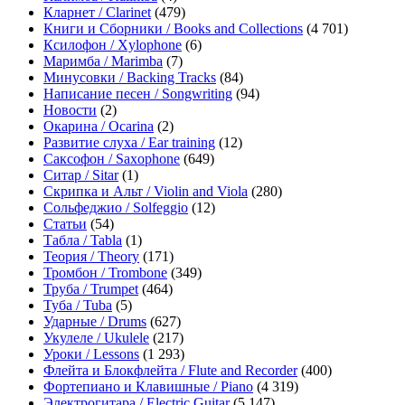
Кларнет / Clarinet
(479)
Книги и Сборники / Books and Collections
(4 701)
Ксилофон / Xylophone
(6)
Маримба / Marimba
(7)
Минусовки / Backing Tracks
(84)
Написание песен / Songwriting
(94)
Новости
(2)
Окарина / Ocarina
(2)
Развитие слуха / Ear training
(12)
Саксофон / Saxophone
(649)
Ситар / Sitar
(1)
Скрипка и Альт / Violin and Viola
(280)
Сольфеджио / Solfeggio
(12)
Статьи
(54)
Табла / Tabla
(1)
Теория / Theory
(171)
Тромбон / Trombone
(349)
Труба / Trumpet
(464)
Туба / Tuba
(5)
Ударные / Drums
(627)
Укулеле / Ukulele
(217)
Уроки / Lessons
(1 293)
Флейта и Блокфлейта / Flute and Recorder
(400)
Фортепиано и Клавишные / Piano
(4 319)
Электрогитара / Electric Guitar
(5 147)