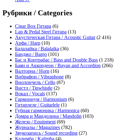
Рубрики / Categories
Cigar Box Гитара
(6)
Lap & Pedal Steel Гитара
(13)
Акустическая Гитара / Acoustic Guitar
(2 416)
Арфа / Harp
(10)
Балалайка / Balalaika
(36)
Банджо / Banjo
(101)
Бас и Контрабас / Bass and Double Bass
(1 218)
Баян и Аккордеон / Bayan and Accordion
(266)
Валторна / Horn
(16)
Вибрафон / Vibraphone
(8)
Виолончель / Cello
(87)
Вистл / Tinwhistle
(2)
Вокал / Vocals
(137)
Гармониум / Harmonium
(6)
Гитарлеле / Guitarlele
(1)
Губная гармоника / Harmonica
(60)
Домра и Мандолина / Mandolin
(103)
Железо / Equipment
(69)
Журналы / Magazines
(782)
Звукозапись / Sound recording
(27)
Калимба / Kalimba
(4)