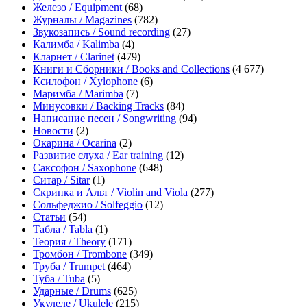
Железо / Equipment
(68)
Журналы / Magazines
(782)
Звукозапись / Sound recording
(27)
Калимба / Kalimba
(4)
Кларнет / Clarinet
(479)
Книги и Сборники / Books and Collections
(4 677)
Ксилофон / Xylophone
(6)
Маримба / Marimba
(7)
Минусовки / Backing Tracks
(84)
Написание песен / Songwriting
(94)
Новости
(2)
Окарина / Ocarina
(2)
Развитие слуха / Ear training
(12)
Саксофон / Saxophone
(648)
Ситар / Sitar
(1)
Скрипка и Альт / Violin and Viola
(277)
Сольфеджио / Solfeggio
(12)
Статьи
(54)
Табла / Tabla
(1)
Теория / Theory
(171)
Тромбон / Trombone
(349)
Труба / Trumpet
(464)
Туба / Tuba
(5)
Ударные / Drums
(625)
Укулеле / Ukulele
(215)