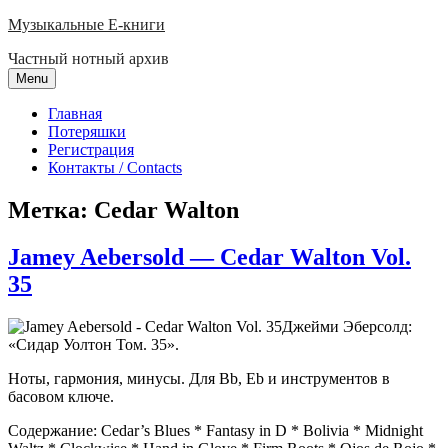
Skip
Музыкальные E-книги
to
Частный нотный архив
content
Menu
Главная
Потеряшки
Регистрация
Контакты / Contacts
Метка:
Cedar Walton
Jamey Aebersold — Cedar Walton Vol.
35
Джейми Эберсолд:
«Сидар Уолтон Том. 35».
Ноты, гармония, минусы. Для Bb, Eb и инструментов в
басовом ключе.
Содержание: Cedar’s Blues * Fantasy in D * Bolivia * Midnight