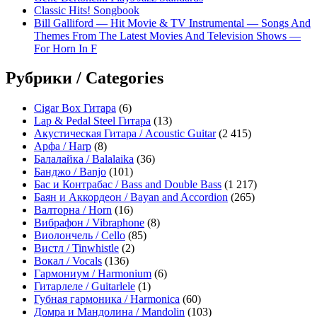
Classic Hits! Songbook
Bill Galliford — Hit Movie & TV Instrumental — Songs And
Themes From The Latest Movies And Television Shows —
For Horn In F
Рубрики / Categories
Cigar Box Гитара
(6)
Lap & Pedal Steel Гитара
(13)
Акустическая Гитара / Acoustic Guitar
(2 415)
Арфа / Harp
(8)
Балалайка / Balalaika
(36)
Банджо / Banjo
(101)
Бас и Контрабас / Bass and Double Bass
(1 217)
Баян и Аккордеон / Bayan and Accordion
(265)
Валторна / Horn
(16)
Вибрафон / Vibraphone
(8)
Виолончель / Cello
(85)
Вистл / Tinwhistle
(2)
Вокал / Vocals
(136)
Гармониум / Harmonium
(6)
Гитарлеле / Guitarlele
(1)
Губная гармоника / Harmonica
(60)
Домра и Мандолина / Mandolin
(103)