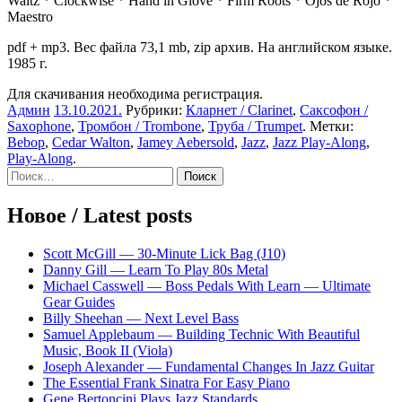
Waltz * Clockwise * Hand in Glove * Firm Roots * Ojos de Rojo *
Maestro
pdf + mp3. Вес файла 73,1 mb, zip архив. На английском языке.
1985 г.
Для скачивания необходима регистрация.
Админ
13.10.2021
.
Рубрики:
Кларнет / Clarinet
,
Саксофон /
Saxophone
,
Тромбон / Trombone
,
Труба / Trumpet
. Метки:
Bebop
,
Cedar Walton
,
Jamey Aebersold
,
Jazz
,
Jazz Play-Along
,
Play-Along
.
Sidebar
Найти:
Новое / Latest posts
Scott McGill — 30-Minute Lick Bag (J10)
Danny Gill — Learn To Play 80s Metal
Michael Casswell — Boss Pedals With Learn — Ultimate
Gear Guides
Billy Sheehan — Next Level Bass
Samuel Applebaum — Building Technic With Beautiful
Music, Book II (Viola)
Joseph Alexander — Fundamental Changes In Jazz Guitar
The Essential Frank Sinatra For Easy Piano
Gene Bertoncini Plays Jazz Standards