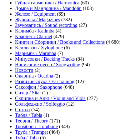
Губная гармоника / Harmonica
(60)
Домра и Мандолина / Mandolin
(103)
Железо / Equipment
(69)
Журналы / Magazines
(782)
Звукозапись / Sound recording
(27)
Калимба / Kalimba
(4)
Кларнет / Clarinet
(479)
Книги и Сборники / Books and Collections
(4 680)
Ксилофон / Xylophone
(6)
Маримба / Marimba
(7)
Минусовки / Backing Tracks
(84)
Написание песен / Songwriting
(94)
Новости
(2)
Окарина / Ocarina
(2)
Развитие слуха / Ear training
(12)
Саксофон / Saxophone
(648)
Ситар / Sitar
(1)
Скрипка и Альт / Violin and Viola
(277)
Сольфеджио / Solfeggio
(12)
Статьи
(54)
Табла / Tabla
(1)
Теория / Theory
(171)
Тромбон / Trombone
(349)
Труба / Trumpet
(464)
Туба / Tuba
(5)