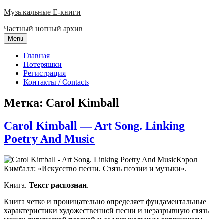
Skip
Музыкальные E-книги
to
Частный нотный архив
content
Menu
Главная
Потеряшки
Регистрация
Контакты / Contacts
Метка:
Carol Kimball
Carol Kimball — Art Song. Linking
Poetry And Music
Кэрол
Кимбалл: «Искусство песни. Связь поэзии и музыки».
Книга.
Текст распознан
.
Книга четко и проницательно определяет фундаментальные
характеристики художественной песни и неразрывную связь