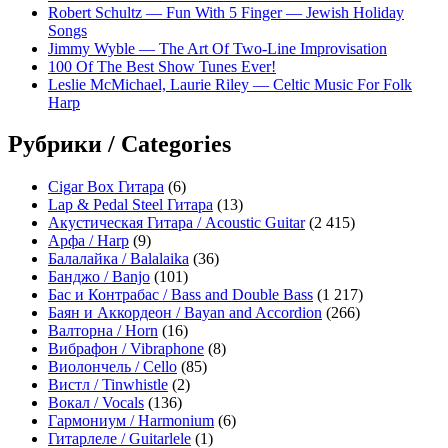
Robert Schultz — Fun With 5 Finger — Jewish Holiday
Songs
Jimmy Wyble — The Art Of Two-Line Improvisation
100 Of The Best Show Tunes Ever!
Leslie McMichael, Laurie Riley — Celtic Music For Folk
Harp
Рубрики / Categories
Cigar Box Гитара
(6)
Lap & Pedal Steel Гитара
(13)
Акустическая Гитара / Acoustic Guitar
(2 415)
Арфа / Harp
(9)
Балалайка / Balalaika
(36)
Банджо / Banjo
(101)
Бас и Контрабас / Bass and Double Bass
(1 217)
Баян и Аккордеон / Bayan and Accordion
(266)
Валторна / Horn
(16)
Вибрафон / Vibraphone
(8)
Виолончель / Cello
(85)
Вистл / Tinwhistle
(2)
Вокал / Vocals
(136)
Гармониум / Harmonium
(6)
Гитарлеле / Guitarlele
(1)