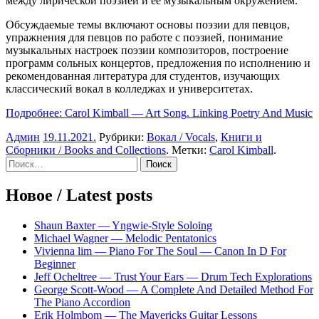
между лирической поэзией и ее музыкальным окружением.
Обсуждаемые темы включают основы поэзии для певцов,
упражнения для певцов по работе с поэзией, понимание
музыкальных настроек поэзии композиторов, построение
программ сольных концертов, предложения по исполнению и
рекомендованная литература для студентов, изучающих
классический вокал в колледжах и университетах.
Подробнее: Carol Kimball — Art Song. Linking Poetry And Music
Админ
19.11.2021
.
Рубрики:
Вокал / Vocals
,
Книги и
Сборники / Books and Collections
. Метки:
Carol Kimball
.
Sidebar
Найти:
Новое / Latest posts
Shaun Baxter — Yngwie-Style Soloing
Michael Wagner — Melodic Pentatonics
Vivienna lim — Piano For The Soul — Canon In D For
Beginner
Jeff Ocheltree — Trust Your Ears — Drum Tech Explorations
George Scott-Wood — A Complete And Detailed Method For
The Piano Accordion
Erik Holmbom — The Mavericks Guitar Lessons