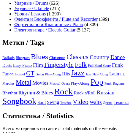
Ударные / Drums
(626)
Укулеле / Ukulele
(215)
Уроки / Lessons
(1 290)
Флейта и Блокфлейта / Flute and Recorder
(399)
Фортепиано и Клавишные / Piano
(4 309)
Электрогитара / Electric Guitar
(5 137)
Метки / Tags
Blues
Classics
Country
Dance
Ballads
Bluegrass
Christmas
Folk
Fingerstyle
Film
Funk
Easy Piano
Duets
Full Band Score
Jazz
GT
Hits
Latin
Fusion
Gospel
LL
Guitar Play-Along
Jazz Play-Along
Pop
Metal
Movies
Marches
Play-Along
Ragtime
Musical
Opera
Punk
Rock
Russian
Rhythm & Blues
Rock'n'Roll
Rhythm
Songbook
Video
Waltz
Swing
Soul
Техника
Truefire
Детям
Статистика / Statistics
Всего материалов на сайте / Total materials on the website: