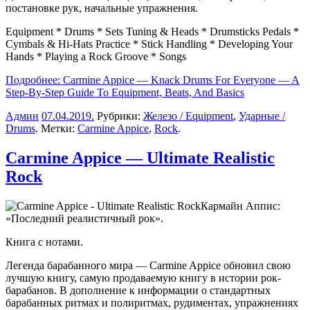
постановке рук, начальные упражнения.
Equipment * Drums * Sets Tuning & Heads * Drumsticks Pedals *
Cymbals & Hi-Hats Practice * Stick Handling * Developing Your
Hands * Playing a Rock Groove * Songs
Подробнее: Carmine Appice — Knack Drums For Everyone — A
Step-By-Step Guide To Equipment, Beats, And Basics
Админ
07.04.2019
.
Рубрики:
Железо / Equipment
,
Ударные /
Drums
. Метки:
Carmine Appice
,
Rock
.
Carmine Appice — Ultimate Realistic
Rock
Кармайн Аппис:
«Последний реалистичный рок».
Книга с нотами.
Легенда барабанного мира — Carmine Appice обновил свою
лучшую книгу, самую продаваемую книгу в истории рок-
барабанов. В дополнение к информации о стандартных
барабанных ритмах и полиритмах, рудиментах, упражнениях