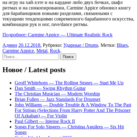
на игру на хай-хэте и на кардане либо двух бочках, шафл
ритмах и на синкопировании, Carmine Appice обновил книгу
для барабанщиков новыми разделами, связанными с
текущими тенденциями современного барабанного искусства,
комбинации рук и ног, rave/dance ритмы.
Подробнее: Carmine Appice — Ultimate Realistic Rock
Админ
20.12.2018
.
Рубрики:
Ударные / Drums
. Метки:
Blues
,
Carmine Appice
,
Metal
,
Rock
.
Sidebar
Найти:
Новое / Latest posts
Geoff Whitehorn — The Rolling Stones — Start Me Up
Dan Smith — Swing Rhythm Guitar
The Christian Musician — Modern Worship
Brian Fullen — Jazz Standards For Drumset
John Williams — Double Trouble & A Window To The Past
For Strings (Selections From Harry Potter And The Prisoner
Of Azkaban) — For Violin
Paul Gilbert — Intense Rock II
Songs For Solo Singers — Christina Aguilera — Six Hit
Songs