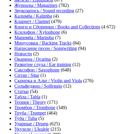
Журналы / Magazines
(782)
Звукозапись / Sound recording
(27)
Калимба / Kalimba
(4)
Кларнет / Clarinet
(479)
Книги и Сборники / Books and Collections
(4 672)
Ксилофон / Xylophone
(6)
Маримба / Marimba
(7)
Минусовки / Backing Tracks
(84)
Написание песен / Songwriting
(94)
Новости
(2)
Окарина / Ocarina
(2)
Развитие слуха / Ear training
(12)
Саксофон / Saxophone
(648)
Ситар / Sitar
(1)
Скрипка и Альт / Violin and Viola
(276)
Сольфеджио / Solfeggio
(12)
Статьи
(54)
Табла / Tabla
(1)
Теория / Theory
(171)
Тромбон / Trombone
(349)
Труба / Trumpet
(464)
Туба / Tuba
(5)
Ударные / Drums
(625)
Укулеле / Ukulele
(215)