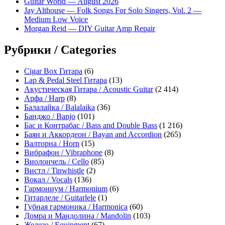
Guitar World — August 2026
Jay Althouse — Folk Songs For Solo Singers, Vol. 2 —
Medium Low Voice
Morgan Reid — DIY Guitar Amp Repair
Рубрики / Categories
Cigar Box Гитара
(6)
Lap & Pedal Steel Гитара
(13)
Акустическая Гитара / Acoustic Guitar
(2 414)
Арфа / Harp
(8)
Балалайка / Balalaika
(36)
Банджо / Banjo
(101)
Бас и Контрабас / Bass and Double Bass
(1 216)
Баян и Аккордеон / Bayan and Accordion
(265)
Валторна / Horn
(15)
Вибрафон / Vibraphone
(8)
Виолончель / Cello
(85)
Вистл / Tinwhistle
(2)
Вокал / Vocals
(136)
Гармониум / Harmonium
(6)
Гитарлеле / Guitarlele
(1)
Губная гармоника / Harmonica
(60)
Домра и Мандолина / Mandolin
(103)
Железо / Equipment
(67)