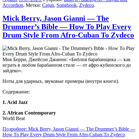
Accordion
. Метки:
Cajun
,
Songbook
,
Zydeco
.
Mick Berry, Jason Gianni — The
Drummer’s Bible — How To Play Every
Drum Style From Afro-Cuban To Zydeco
Мик Берри, Джейсон Джанни: «Библия барабанщика — как
играть в любом барабанном стиле — от афро-кубинского до
зайдеко».
Ноты для ударных, звуковые примеры (внутри книги).
Содержание:
1. Acid Jazz
2. African Contemporary
World Beat
Подробнее: Mick Berry, Jason Gianni — The Drummer’s Bible —
How To Play Every Drum Style From Afro-Cuban To Zydeco