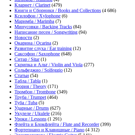
Кларнет / Clarinet
(479)
Книги и Сборники / Books and Collections
(4 686)
Ксилофон / Xylophone
(6)
Маримба / Marimba
(7)
Минусовки / Backing Tracks
(84)
Написание песен / Songwriting
(94)
Новости
(2)
Окарина / Ocarina
(2)
Развитие слуха / Ear training
(12)
Саксофон / Saxophone
(648)
Ситар / Sitar
(1)
Скрипка и Альт / Violin and Viola
(277)
Сольфеджио / Solfeggio
(12)
Статьи
(54)
Табла / Tabla
(1)
Теория / Theory
(171)
Тромбон / Trombone
(349)
Труба / Trumpet
(464)
Туба / Tuba
(5)
Ударные / Drums
(627)
Укулеле / Ukulele
(216)
Уроки / Lessons
(1 291)
Флейта и Блокфлейта / Flute and Recorder
(399)
Фортепиано и Клавишные / Piano
(4 312)