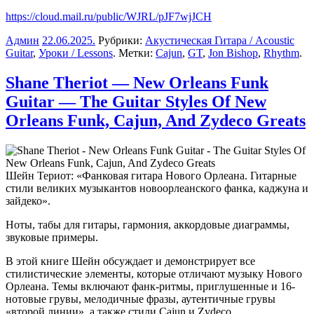
https://cloud.mail.ru/public/WJRL/pJF7wjJCH
Админ
22.06.2025
.
Рубрики:
Акустическая Гитара / Acoustic
Guitar
,
Уроки / Lessons
. Метки:
Cajun
,
GT
,
Jon Bishop
,
Rhythm
.
Shane Theriot — New Orleans Funk
Guitar — The Guitar Styles Of New
Orleans Funk, Cajun, And Zydeco Greats
Шейн Териот: «Фанковая гитара Нового Орлеана. Гитарные
стили великих музыкантов новоорлеанского фанка, каджуна и
зайдеко».
Ноты, табы для гитары, гармония, аккордовые диаграммы,
звуковые примеры.
В этой книге Шейн обсуждает и демонстрирует все
стилистические элементы, которые отличают музыку Нового
Орлеана. Темы включают фанк-ритмы, приглушенные и 16-
нотовые грувы, мелодичные фразы, аутентичные грувы
«второй линии», а также стили Cajun и Zydeco.