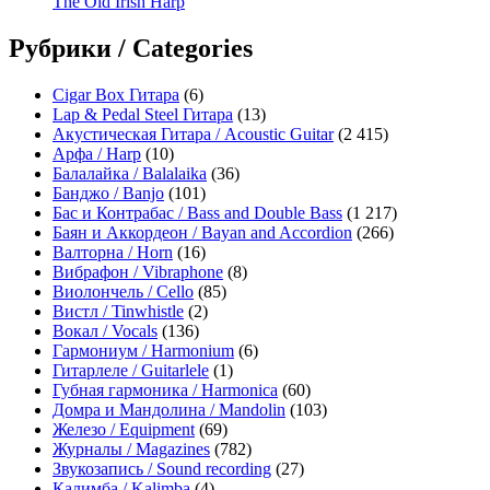
The Old Irish Harp
Рубрики / Categories
Cigar Box Гитара
(6)
Lap & Pedal Steel Гитара
(13)
Акустическая Гитара / Acoustic Guitar
(2 415)
Арфа / Harp
(10)
Балалайка / Balalaika
(36)
Банджо / Banjo
(101)
Бас и Контрабас / Bass and Double Bass
(1 217)
Баян и Аккордеон / Bayan and Accordion
(266)
Валторна / Horn
(16)
Вибрафон / Vibraphone
(8)
Виолончель / Cello
(85)
Вистл / Tinwhistle
(2)
Вокал / Vocals
(136)
Гармониум / Harmonium
(6)
Гитарлеле / Guitarlele
(1)
Губная гармоника / Harmonica
(60)
Домра и Мандолина / Mandolin
(103)
Железо / Equipment
(69)
Журналы / Magazines
(782)
Звукозапись / Sound recording
(27)
Калимба / Kalimba
(4)