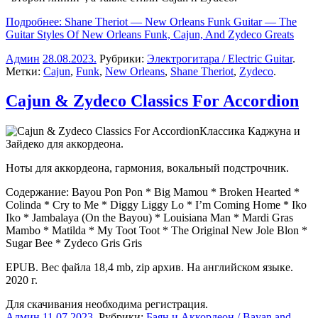
Подробнее: Shane Theriot — New Orleans Funk Guitar — The
Guitar Styles Of New Orleans Funk, Cajun, And Zydeco Greats
Админ
28.08.2023
.
Рубрики:
Электрогитара / Electric Guitar
.
Метки:
Cajun
,
Funk
,
New Orleans
,
Shane Theriot
,
Zydeco
.
Cajun & Zydeco Classics For Accordion
Классика Каджуна и
Зайдеко для аккордеона.
Ноты для аккордеона, гармония, вокальный подстрочник.
Содержание: Bayou Pon Pon * Big Mamou * Broken Hearted *
Colinda * Cry to Me * Diggy Liggy Lo * I’m Coming Home * Iko
Iko * Jambalaya (On the Bayou) * Louisiana Man * Mardi Gras
Mambo * Matilda * My Toot Toot * The Original New Jole Blon *
Sugar Bee * Zydeco Gris Gris
EPUB. Вес файла 18,4 mb, zip архив. На английском языке.
2020 г.
Для скачивания необходима регистрация.
Админ
11.07.2023
.
Рубрики:
Баян и Аккордеон / Bayan and