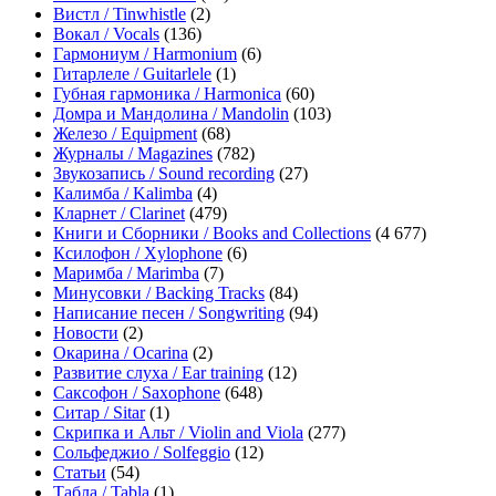
Вистл / Tinwhistle
(2)
Вокал / Vocals
(136)
Гармониум / Harmonium
(6)
Гитарлеле / Guitarlele
(1)
Губная гармоника / Harmonica
(60)
Домра и Мандолина / Mandolin
(103)
Железо / Equipment
(68)
Журналы / Magazines
(782)
Звукозапись / Sound recording
(27)
Калимба / Kalimba
(4)
Кларнет / Clarinet
(479)
Книги и Сборники / Books and Collections
(4 677)
Ксилофон / Xylophone
(6)
Маримба / Marimba
(7)
Минусовки / Backing Tracks
(84)
Написание песен / Songwriting
(94)
Новости
(2)
Окарина / Ocarina
(2)
Развитие слуха / Ear training
(12)
Саксофон / Saxophone
(648)
Ситар / Sitar
(1)
Скрипка и Альт / Violin and Viola
(277)
Сольфеджио / Solfeggio
(12)
Статьи
(54)
Табла / Tabla
(1)