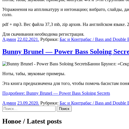
Упражнения на аппликатуру и интонацию; вибрато, слайды, даб
соло.
pdf + mp3. Вес файла 37,3 mb, zip архив. На английском языке. 2
Для скачивания необходима регистрация.
Админ
22.02.2021
.
Рубрики:
Бас и Контрабас / Bass and Double 
Bunny Brunel — Power Bass Soloing Secre
Банни Брунел: «Секр
Ноты, табы, звуковые примеры.
Эта книга предназначена для того, чтобы помочь басистам пон
Подробнее: Bunny Brunel — Power Bass Soloing Secrets
Админ
23.09.2020
.
Рубрики:
Бас и Контрабас / Bass and Double 
Sidebar
Найти:
Новое / Latest posts