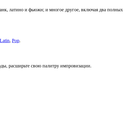
анк, латино и фьюжн; и многое другое, включая два полных
Latin
,
Pop
.
рды, расширьте свою палитру импровизации.