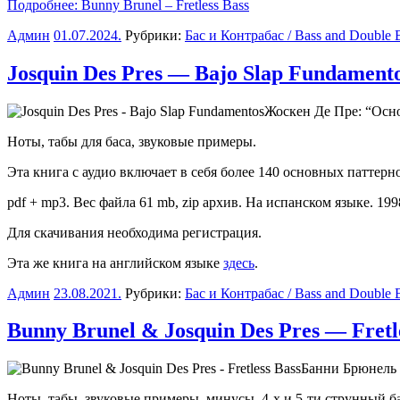
Подробнее: Bunny Brunel – Fretless Bass
Админ
01.07.2024
.
Рубрики:
Бас и Контрабас / Bass and Double 
Josquin Des Pres — Bajo Slap Fundament
Жоскен Де Пре: “Осно
Ноты, табы для баса, звуковые примеры.
Эта книга с аудио включает в себя более 140 основных паттер
pdf + mp3. Вес файла 61 mb, zip архив. На испанском языке. 1998
Для скачивания необходима регистрация.
Эта же книга на английском языке
здесь
.
Админ
23.08.2021
.
Рубрики:
Бас и Контрабас / Bass and Double 
Bunny Brunel & Josquin Des Pres — Fretl
Банни Брюнель 
Ноты, табы, звуковые примеры, минусы. 4-х и 5-ти струнный ба