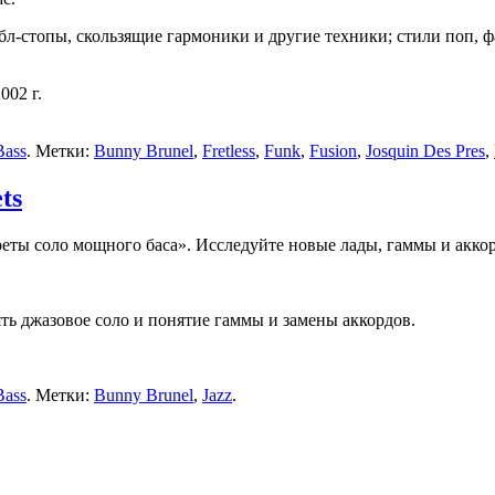
л-стопы, скользящие гармоники и другие техники; стили поп, ф
002 г.
Bass
. Метки:
Bunny Brunel
,
Fretless
,
Funk
,
Fusion
,
Josquin Des Pres
,
ts
еты соло мощного баса». Исследуйте новые лады, гаммы и акко
ять джазовое соло и понятие гаммы и замены аккордов.
Bass
. Метки:
Bunny Brunel
,
Jazz
.