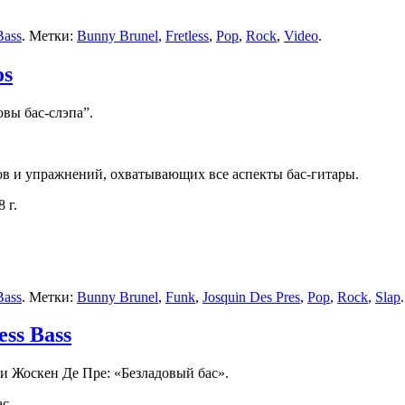
Bass
. Метки:
Bunny Brunel
,
Fretless
,
Pop
,
Rock
,
Video
.
os
вы бас-слэпа”.
нов и упражнений, охватывающих все аспекты бас-гитары.
 г.
Bass
. Метки:
Bunny Brunel
,
Funk
,
Josquin Des Pres
,
Pop
,
Rock
,
Slap
.
ess Bass
и Жоскен Де Пре: «Безладовый бас».
с.