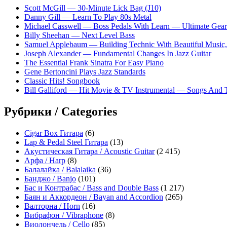
Scott McGill — 30-Minute Lick Bag (J10)
Danny Gill — Learn To Play 80s Metal
Michael Casswell — Boss Pedals With Learn — Ultimate Gear
Billy Sheehan — Next Level Bass
Samuel Applebaum — Building Technic With Beautiful Music, 
Joseph Alexander — Fundamental Changes In Jazz Guitar
The Essential Frank Sinatra For Easy Piano
Gene Bertoncini Plays Jazz Standards
Classic Hits! Songbook
Bill Galliford — Hit Movie & TV Instrumental — Songs And
Рубрики / Categories
Cigar Box Гитара
(6)
Lap & Pedal Steel Гитара
(13)
Акустическая Гитара / Acoustic Guitar
(2 415)
Арфа / Harp
(8)
Балалайка / Balalaika
(36)
Банджо / Banjo
(101)
Бас и Контрабас / Bass and Double Bass
(1 217)
Баян и Аккордеон / Bayan and Accordion
(265)
Валторна / Horn
(16)
Вибрафон / Vibraphone
(8)
Виолончель / Cello
(85)