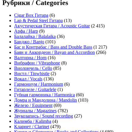
Рубрики / Categories
Cigar Box Гитара
(6)
Lap & Pedal Steel Гитара
(13)
Акустическая Гитара / Acoustic Guitar
(2 415)
Арфа / Harp
(9)
Балалайка / Balalaika
(36)
Банджо / Banjo
(101)
Бас и Контрабас / Bass and Double Bass
(1 217)
Баян и Аккордеон / Bayan and Accordion
(266)
Валторна / Horn
(16)
Вибрафон / Vibraphone
(8)
Виолончель / Cello
(85)
Вистл / Tinwhistle
(2)
Вокал / Vocals
(136)
Гармониум / Harmonium
(6)
Гитарлеле / Guitarlele
(1)
Губная гармоника / Harmonica
(60)
Домра и Мандолина / Mandolin
(103)
Железо / Equipment
(69)
Журналы / Magazines
(782)
Звукозапись / Sound recording
(27)
Калимба / Kalimba
(4)
Кларнет / Clarinet
(479)
Книги и Сборники / Books and Collections
(4 680)