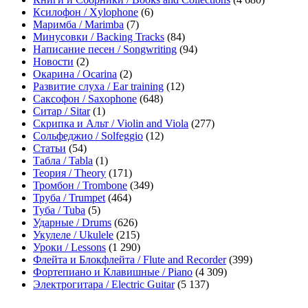
Ксилофон / Xylophone
(6)
Маримба / Marimba
(7)
Минусовки / Backing Tracks
(84)
Написание песен / Songwriting
(94)
Новости
(2)
Окарина / Ocarina
(2)
Развитие слуха / Ear training
(12)
Саксофон / Saxophone
(648)
Ситар / Sitar
(1)
Скрипка и Альт / Violin and Viola
(277)
Сольфеджио / Solfeggio
(12)
Статьи
(54)
Табла / Tabla
(1)
Теория / Theory
(171)
Тромбон / Trombone
(349)
Труба / Trumpet
(464)
Туба / Tuba
(5)
Ударные / Drums
(626)
Укулеле / Ukulele
(215)
Уроки / Lessons
(1 290)
Флейта и Блокфлейта / Flute and Recorder
(399)
Фортепиано и Клавишные / Piano
(4 309)
Электрогитара / Electric Guitar
(5 137)