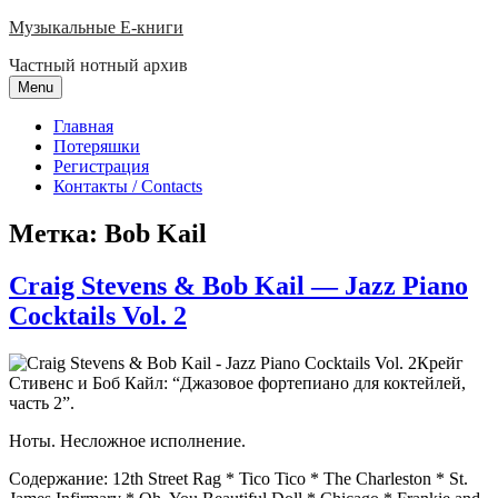
Skip
Музыкальные E-книги
to
Частный нотный архив
content
Menu
Главная
Потеряшки
Регистрация
Контакты / Contacts
Метка:
Bob Kail
Craig Stevens & Bob Kail — Jazz Piano
Cocktails Vol. 2
Крейг
Стивенс и Боб Кайл: “Джазовое фортепиано для коктейлей,
часть 2”.
Ноты. Несложное исполнение.
Содержание: 12th Street Rag * Tico Tico * The Charleston * St.