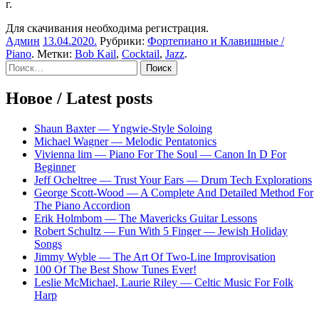
г.
Для скачивания необходима регистрация.
Админ
13.04.2020
.
Рубрики:
Фортепиано и Клавишные /
Piano
. Метки:
Bob Kail
,
Cocktail
,
Jazz
.
Sidebar
Найти:
Новое / Latest posts
Shaun Baxter — Yngwie-Style Soloing
Michael Wagner — Melodic Pentatonics
Vivienna lim — Piano For The Soul — Canon In D For
Beginner
Jeff Ocheltree — Trust Your Ears — Drum Tech Explorations
George Scott-Wood — A Complete And Detailed Method For
The Piano Accordion
Erik Holmbom — The Mavericks Guitar Lessons
Robert Schultz — Fun With 5 Finger — Jewish Holiday
Songs
Jimmy Wyble — The Art Of Two-Line Improvisation
100 Of The Best Show Tunes Ever!
Leslie McMichael, Laurie Riley — Celtic Music For Folk
Harp