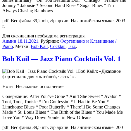
James Infirmary * Oh, You Beautiful Doll * Chicago * Frankie and
Johnny * Jalousie * Second Hand Rose * Sugar Blues * I’m
Always Chasing Rainbows
pdf. Вес файла 39,2 mb, zip архив. На английском языке. 2003
г.
Для скачивания необходима регистрация.
Админ
18.11.2021
.
Рубрики:
Фортепиано и Клавишные /
Piano
. Метки:
Bob Kail
,
Cocktail
,
Jazz
.
Bob Kail — Jazz Piano Cocktails Vol. 1
Боб Кайл: «Джазовое
фортепиано для коктейлей, часть 1».
Ноты. Несложное исполнение.
Содержание: After You’ve Gone * Ain’t She Sweet * Avalon *
Toot, Toot, Tootsie * I’m Confessin’ * It Had to Be You *
Limehouse Blues * Poor Butterfly * There’ll Be Some Changes
Made * St. Louis Blues * The Birth of the Blues * You Made Me
Love You * Way Down Yonder in New Orleans
pdf. Вес файла 39,5 mb, zip архив. На английском языке. 2001