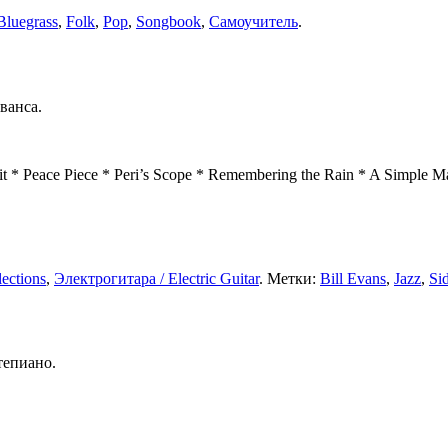
Bluegrass
,
Folk
,
Pop
,
Songbook
,
Самоучитель
.
ванса.
it * Peace Piece * Peri’s Scope * Remembering the Rain * A Simple M
ections
,
Электрогитара / Electric Guitar
. Метки:
Bill Evans
,
Jazz
,
Si
тепиано.