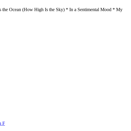
 the Ocean (How High Is the Sky) * In a Sentimental Mood * My
n F