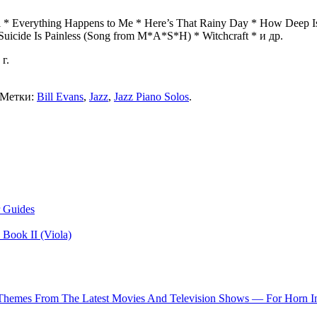
 * Everything Happens to Me * Here’s That Rainy Day * How Deep Is
uicide Is Painless (Song from M*A*S*H) * Witchcraft * и др.
г.
 Метки:
Bill Evans
,
Jazz
,
Jazz Piano Solos
.
 Guides
Book II (Viola)
 Themes From The Latest Movies And Television Shows — For Horn I