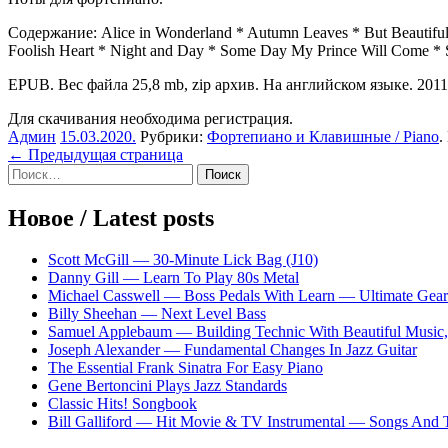
Содержание: Alice in Wonderland * Autumn Leaves * But Beautiful
Foolish Heart * Night and Day * Some Day My Prince Will Come * S
EPUB. Вес файла 25,8 mb, zip архив. На английском языке. 2011 
Для скачивания необходима регистрация.
Админ
15.03.2020
.
Рубрики:
Фортепиано и Клавишные / Piano
.
Навигация
← Предыдущая страница
Sidebar
Найти:
по
записям
Новое / Latest posts
Scott McGill — 30-Minute Lick Bag (J10)
Danny Gill — Learn To Play 80s Metal
Michael Casswell — Boss Pedals With Learn — Ultimate Gear
Billy Sheehan — Next Level Bass
Samuel Applebaum — Building Technic With Beautiful Music, 
Joseph Alexander — Fundamental Changes In Jazz Guitar
The Essential Frank Sinatra For Easy Piano
Gene Bertoncini Plays Jazz Standards
Classic Hits! Songbook
Bill Galliford — Hit Movie & TV Instrumental — Songs And