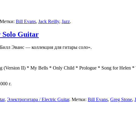
 Метки:
Bill Evans
,
Jack Reilly
,
Jazz
.
 Solo Guitar
«Билл Эванс — коллекция для гитары соло».
g (Version II) * My Bells * Only Child * Prologue * Song for Helen 
000 г.
tar
,
Электрогитара / Electric Guitar
. Метки:
Bill Evans
,
Greg Stone
,