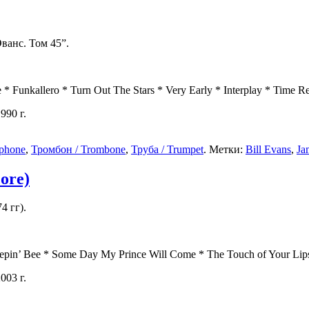
ванс. Том 45”.
 * Funkallero * Turn Out The Stars * Very Early * Interplay * Time
990 г.
phone
,
Тромбон / Trombone
,
Труба / Trumpet
. Метки:
Bill Evans
,
Ja
core)
4 гг).
leepin’ Bee * Some Day My Prince Will Come * The Touch of Your L
003 г.