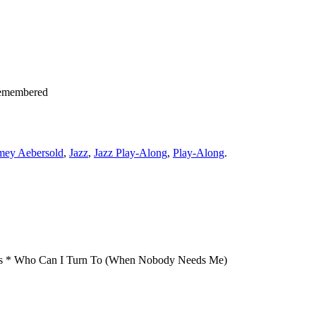
 Remembered
mey Aebersold
,
Jazz
,
Jazz Play-Along
,
Play-Along
.
ips * Who Can I Turn To (When Nobody Needs Me)