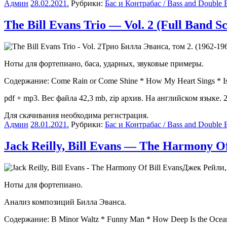
Админ
28.02.2021
.
Рубрики:
Бас и Контрабас / Bass and Double 
The Bill Evans Trio — Vol. 2 (Full Band S
Трио Билла Эванса, том 2. (1962-196
Ноты для фортепиано, баса, ударных, звуковые примеры.
Содержание: Come Rain or Come Shine * How My Heart Sings * Isn’t 
pdf + mp3. Вес файла 42,3 mb, zip архив. На английском языке. 2
Для скачивания необходима регистрация.
Админ
28.01.2021
.
Рубрики:
Бас и Контрабас / Bass and Double 
Jack Reilly, Bill Evans — The Harmony Of
Джек Рейли,
Ноты для фортепиано.
Анализ композиций Билла Эванса.
Содержание: B Minor Waltz * Funny Man * How Deep Is the Ocean *