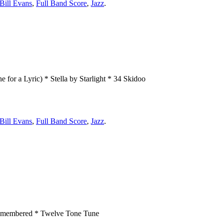
Bill Evans
,
Full Band Score
,
Jazz
.
r a Lyric) * Stella by Starlight * 34 Skidoo
Bill Evans
,
Full Band Score
,
Jazz
.
Remembered * Twelve Tone Tune