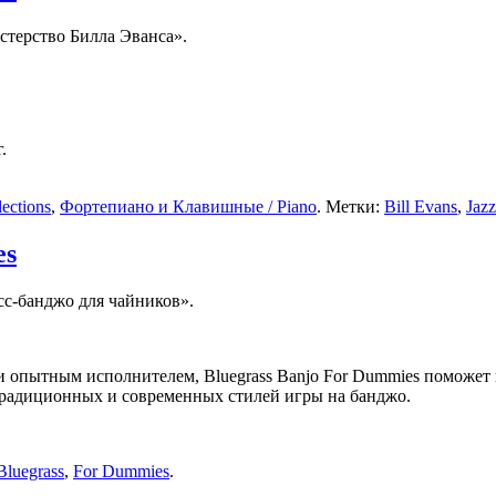
стерство Билла Эванса».
.
ections
,
Фортепиано и Клавишные / Piano
. Метки:
Bill Evans
,
Jazz
es
сс-банджо для чайников».
и опытным исполнителем, Bluegrass Banjo For Dummies поможет 
традиционных и современных стилей игры на банджо.
Bluegrass
,
For Dummies
.