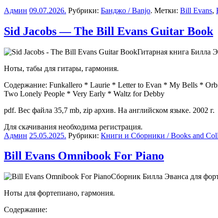
Админ
09.07.2026
.
Рубрики:
Банджо / Banjo
. Метки:
Bill Evans
,
Sid Jacobs — The Bill Evans Guitar Book
Гитарная книга Билла Э
Ноты, табы для гитары, гармония.
Содержание: Funkallero * Laurie * Letter to Evan * My Bells * Orb
Two Lonely People * Very Early * Waltz for Debby
pdf. Вес файла 35,7 mb, zip архив. На английском языке. 2002 г.
Для скачивания необходима регистрация.
Админ
25.05.2025
.
Рубрики:
Книги и Сборники / Books and Coll
Bill Evans Omnibook For Piano
Сборник Билла Эванса для фор
Ноты для фортепиано, гармония.
Содержание: