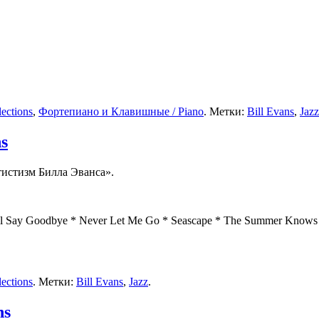
ections
,
Фортепиано и Клавишные / Piano
. Метки:
Bill Evans
,
Jazz
ns
тистизм Билла Эванса».
ill Say Goodbye * Never Let Me Go * Seascape * The Summer Knows 
ections
. Метки:
Bill Evans
,
Jazz
.
ns