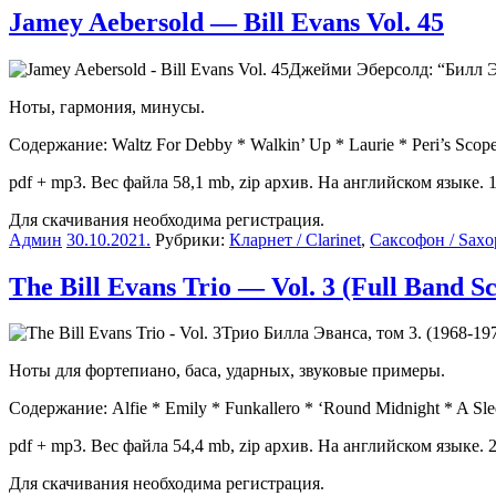
Jamey Aebersold — Bill Evans Vol. 45
Джейми Эберсолд: “Билл Э
Ноты, гармония, минусы.
Содержание: Waltz For Debby * Walkin’ Up * Laurie * Peri’s Scope
pdf + mp3. Вес файла 58,1 mb, zip архив. На английском языке. 1
Для скачивания необходима регистрация.
Админ
30.10.2021
.
Рубрики:
Кларнет / Clarinet
,
Саксофон / Saxo
The Bill Evans Trio — Vol. 3 (Full Band S
Трио Билла Эванса, том 3. (1968-197
Ноты для фортепиано, баса, ударных, звуковые примеры.
Содержание: Alfie * Emily * Funkallero * ‘Round Midnight * A S
pdf + mp3. Вес файла 54,4 mb, zip архив. На английском языке. 2
Для скачивания необходима регистрация.