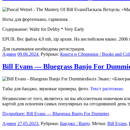
Паскаль Ветцель: «Ма
Ноты для фортепиано, гармония.
Содержание: Waltz for Debby * Very Early
EPUB. Вес файла 4,9 mb, zip архив. На английском языке. 2006 г
Для скачивания необходима регистрация.
Админ
09.06.2024
.
Рубрики:
Книги и Сборники / Books and Coll
Bill Evans — Bluegrass Banjo For Dummi
Билл Эванс: «Блюгра
Табы для банджо, звуковые примеры, фото.
Текст распознан
.
Независимо от того, являетесь ли вы абсолютным новичком ил
картой для освоения самых популярных на сегодняшний день 
Подробнее: Bill Evans — Bluegrass Banjo For Dummies
Админ
27.05.2023
.
Рубрики:
Банджо / Banjo
. Метки:
Bill Evans
,