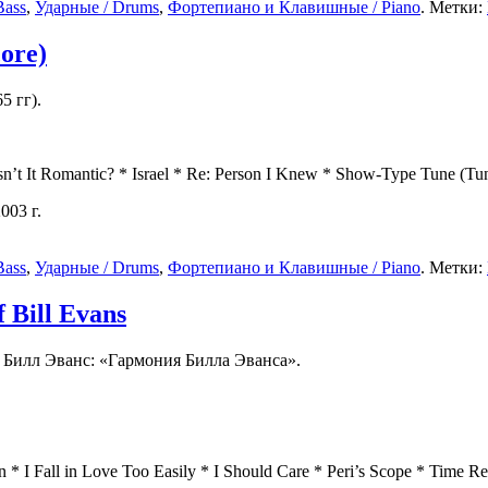
Bass
,
Ударные / Drums
,
Фортепиано и Клавишные / Piano
. Метки:
core)
5 гг).
It Romantic? * Israel * Re: Person I Knew * Show-Type Tune (Tune fo
003 г.
Bass
,
Ударные / Drums
,
Фортепиано и Клавишные / Piano
. Метки:
 Bill Evans
 Билл Эванс: «Гармония Билла Эванса».
 I Fall in Love Too Easily * I Should Care * Peri’s Scope * Time 