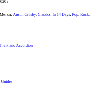
020 г.
 Метки:
Austin Crosby
,
Classics
,
In 14 Days
,
Pop
,
Rock
.
The Piano Accordion
 Guides