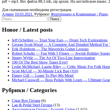
pdf + mp3. Вес файла 88,3 mb, zip архив. На английском языке. 2
Для скачивания необходима регистрация.
Админ
10.03.2021
.
Рубрики:
Фортепиано и Клавишные / Piano
.
Sidebar
Найти:
Новое / Latest posts
Jeff Ocheltree — Trust Your Ears — Drum Tech Explorations
George Scott-Wood — A Complete And Detailed Method For 
Erik Holmbom — The Mavericks Guitar Lessons
Robert Schultz — Fun With 5 Finger — Jewish Holiday Songs
Jimmy Wyble — The Art Of Two-Line Improvisation
100 Of The Best Show Tunes Ever!
Leslie McMichael, Laurie Riley — Celtic Music For Folk Harp
Scott McGill — 30-Minute Lick Bag (J10)
Danny Gill — Learn To Play 80s Metal
Michael Casswell — Boss Pedals With Learn — Ultimate Gear
Рубрики / Categories
Cigar Box Гитара
(6)
Lap & Pedal Steel Гитара
(13)
Акустическая Гитара / Acoustic Guitar
(2 415)