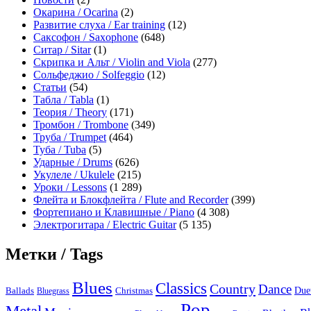
Окарина / Ocarina
(2)
Развитие слуха / Ear training
(12)
Саксофон / Saxophone
(648)
Ситар / Sitar
(1)
Скрипка и Альт / Violin and Viola
(277)
Сольфеджио / Solfeggio
(12)
Статьи
(54)
Табла / Tabla
(1)
Теория / Theory
(171)
Тромбон / Trombone
(349)
Труба / Trumpet
(464)
Туба / Tuba
(5)
Ударные / Drums
(626)
Укулеле / Ukulele
(215)
Уроки / Lessons
(1 289)
Флейта и Блокфлейта / Flute and Recorder
(399)
Фортепиано и Клавишные / Piano
(4 308)
Электрогитара / Electric Guitar
(5 135)
Метки / Tags
Blues
Classics
Country
Dance
Due
Ballads
Bluegrass
Christmas
Pop