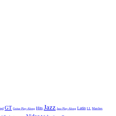
Jazz
GT
Hits
Latin
pel
LL
Marches
Guitar Play-Along
Jazz Play-Along