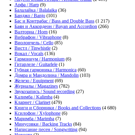
Арфа / Harp
(9)
Балалайка / Balalaika
(36)
Банджо / Banjo
(101)
Бас и Контрабас / Bass and Double Bass
(1 217)
Баян и Аккордеон / Bayan and Accordion
(266)
Валторна / Horn
(16)
Вибрафон / Vibraphone
(8)
Виолончель / Cello
(85)
Вистл / Tinwhistle
(2)
Вокал / Vocals
(136)
Гармониум / Harmonium
(6)
Гитарлеле / Guitarlele
(1)
Губная гармоника / Harmonica
(60)
Домра и Мандолина / Mandolin
(103)
Железо / Equipment
(69)
Журналы / Magazines
(782)
Звукозапись / Sound recording
(27)
Калимба / Kalimba
(4)
Кларнет / Clarinet
(479)
Книги и Сборники / Books and Collections
(4 680)
Ксилофон / Xylophone
(6)
Маримба / Marimba
(7)
Минусовки / Backing Tracks
(84)
Написание песен / Songwriting
(94)
Новости
(2)