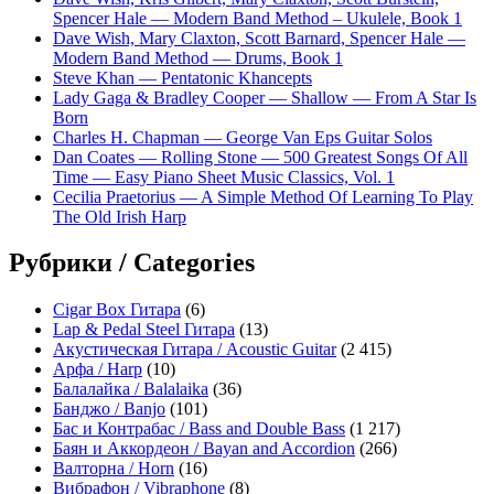
Spencer Hale — Modern Band Method – Ukulele, Book 1
Dave Wish, Mary Claxton, Scott Barnard, Spencer Hale —
Modern Band Method — Drums, Book 1
Steve Khan — Pentatonic Khancepts
Lady Gaga & Bradley Cooper — Shallow — From A Star Is
Born
Charles H. Chapman — George Van Eps Guitar Solos
Dan Coates — Rolling Stone — 500 Greatest Songs Of All
Time — Easy Piano Sheet Music Classics, Vol. 1
Cecilia Praetorius — A Simple Method Of Learning To Play
The Old Irish Harp
Рубрики / Categories
Cigar Box Гитара
(6)
Lap & Pedal Steel Гитара
(13)
Акустическая Гитара / Acoustic Guitar
(2 415)
Арфа / Harp
(10)
Балалайка / Balalaika
(36)
Банджо / Banjo
(101)
Бас и Контрабас / Bass and Double Bass
(1 217)
Баян и Аккордеон / Bayan and Accordion
(266)
Валторна / Horn
(16)
Вибрафон / Vibraphone
(8)