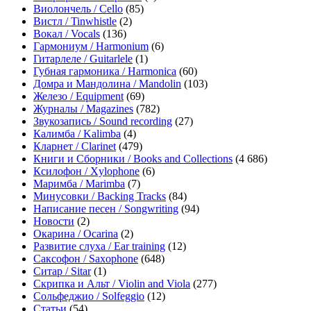
Виолончель / Cello
(85)
Вистл / Tinwhistle
(2)
Вокал / Vocals
(136)
Гармониум / Harmonium
(6)
Гитарлеле / Guitarlele
(1)
Губная гармоника / Harmonica
(60)
Домра и Мандолина / Mandolin
(103)
Железо / Equipment
(69)
Журналы / Magazines
(782)
Звукозапись / Sound recording
(27)
Калимба / Kalimba
(4)
Кларнет / Clarinet
(479)
Книги и Сборники / Books and Collections
(4 686)
Ксилофон / Xylophone
(6)
Маримба / Marimba
(7)
Минусовки / Backing Tracks
(84)
Написание песен / Songwriting
(94)
Новости
(2)
Окарина / Ocarina
(2)
Развитие слуха / Ear training
(12)
Саксофон / Saxophone
(648)
Ситар / Sitar
(1)
Скрипка и Альт / Violin and Viola
(277)
Сольфеджио / Solfeggio
(12)
Статьи
(54)