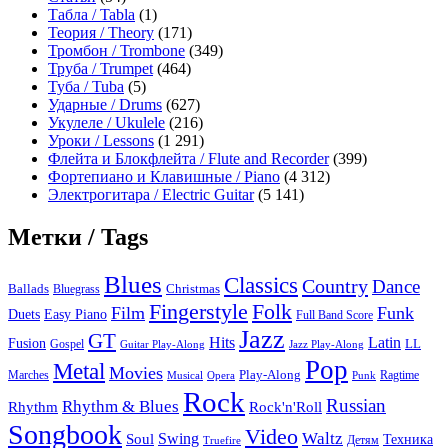
Табла / Tabla
(1)
Теория / Theory
(171)
Тромбон / Trombone
(349)
Труба / Trumpet
(464)
Туба / Tuba
(5)
Ударные / Drums
(627)
Укулеле / Ukulele
(216)
Уроки / Lessons
(1 291)
Флейта и Блокфлейта / Flute and Recorder
(399)
Фортепиано и Клавишные / Piano
(4 312)
Электрогитара / Electric Guitar
(5 141)
Метки / Tags
Blues
Classics
Country
Dance
Ballads
Bluegrass
Christmas
Folk
Fingerstyle
Film
Funk
Easy Piano
Duets
Full Band Score
Jazz
GT
Hits
Latin
Fusion
Gospel
LL
Guitar Play-Along
Jazz Play-Along
Pop
Metal
Movies
Marches
Play-Along
Ragtime
Musical
Opera
Punk
Rock
Russian
Rhythm & Blues
Rock'n'Roll
Rhythm
Songbook
Video
Waltz
Swing
Soul
Техника
Truefire
Детям