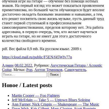
обучения игре на гитаре — обучение без помощи нотных
знаков. На первый взгляд это может показаться проявлением
примитивизма, но большей части обучающихся будет вполне
достаточно овладеть базовыми знаниями и навыками, а тем,
кто решит посвятить свою жизнь музыке, пусть данный труд
станет первой ступенькой в профессиональном
самосовершенствовании, пределов которому нет. Эта работа
адресована, в первую очередь, тем, кто желает научиться
играть на гитаре, но не имеет для этого достаточного
количества свободного времени.
pdf. Вес файла 0,9 mb. На русском языке. 2009 г.
https://cloud.mail.ru/public/F5EN/f45Wfv77n
Админ
08.02.2022
.
Рубрики:
Акустическая Гитара / Acoustic
Guitar
. Метки:
Pop
,
Антон Темников
,
Самоучитель
.
Sidebar
Найти:
Новое / Latest posts
Martin Cooper — Foo Fighters
Jeff McErlain — Take 5 — Uptown Blues Soloing
Ann Farmer, Nick Crispin — Shakespeare — The Music
Dave Wish, Kris Gilbert, Mary Claxton, Scott Burstein,