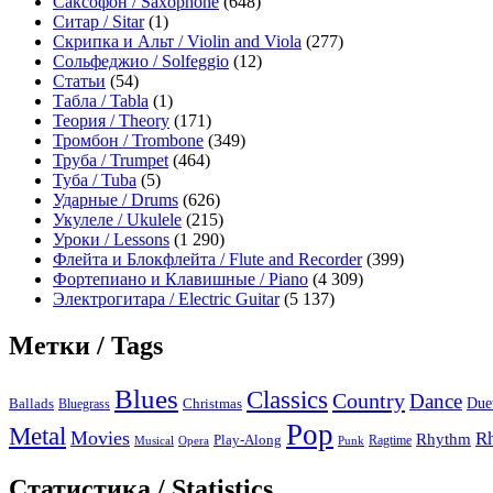
Саксофон / Saxophone
(648)
Ситар / Sitar
(1)
Скрипка и Альт / Violin and Viola
(277)
Сольфеджио / Solfeggio
(12)
Статьи
(54)
Табла / Tabla
(1)
Теория / Theory
(171)
Тромбон / Trombone
(349)
Труба / Trumpet
(464)
Туба / Tuba
(5)
Ударные / Drums
(626)
Укулеле / Ukulele
(215)
Уроки / Lessons
(1 290)
Флейта и Блокфлейта / Flute and Recorder
(399)
Фортепиано и Клавишные / Piano
(4 309)
Электрогитара / Electric Guitar
(5 137)
Метки / Tags
Blues
Classics
Country
Dance
Due
Ballads
Bluegrass
Christmas
Pop
Metal
Movies
R
Rhythm
Play-Along
Ragtime
Musical
Opera
Punk
Статистика / Statistics