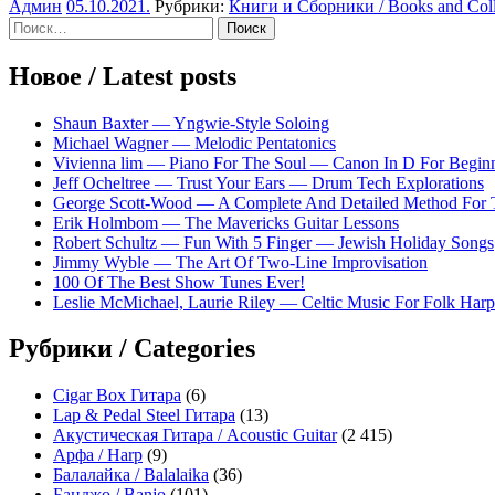
Админ
05.10.2021
.
Рубрики:
Книги и Сборники / Books and Coll
Sidebar
Найти:
Новое / Latest posts
Shaun Baxter — Yngwie-Style Soloing
Michael Wagner — Melodic Pentatonics
Vivienna lim — Piano For The Soul — Canon In D For Begin
Jeff Ocheltree — Trust Your Ears — Drum Tech Explorations
George Scott-Wood — A Complete And Detailed Method For 
Erik Holmbom — The Mavericks Guitar Lessons
Robert Schultz — Fun With 5 Finger — Jewish Holiday Songs
Jimmy Wyble — The Art Of Two-Line Improvisation
100 Of The Best Show Tunes Ever!
Leslie McMichael, Laurie Riley — Celtic Music For Folk Harp
Рубрики / Categories
Cigar Box Гитара
(6)
Lap & Pedal Steel Гитара
(13)
Акустическая Гитара / Acoustic Guitar
(2 415)
Арфа / Harp
(9)
Балалайка / Balalaika
(36)
Банджо / Banjo
(101)