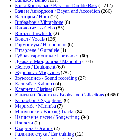
Бас и Контрабас / Bass and Double Bass
(1 217)
Баян и Аккордеон / Bayan and Accordion
(266)
Валторна / Horn
(16)
Вибрафон / Vibraphone
(8)
Виолончель / Cello
(85)
Вистл / Tinwhistle
(2)
Вокал / Vocals
(136)
Гармониум / Harmonium
(6)
Гитарлеле / Guitarlele
(1)
Губная гармоника / Harmonica
(60)
Домра и Мандолина / Mandolin
(103)
Железо / Equipment
(69)
Журналы / Magazines
(782)
Звукозапись / Sound recording
(27)
Калимба / Kalimba
(4)
Кларнет / Clarinet
(479)
Книги и Сборники / Books and Collections
(4 680)
Ксилофон / Xylophone
(6)
Маримба / Marimba
(7)
Минусовки / Backing Tracks
(84)
Написание песен / Songwriting
(94)
Новости
(2)
Окарина / Ocarina
(2)
Развитие слуха / Ear training
(12)