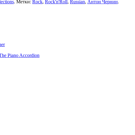
ections
. Метки:
Rock
,
Rock'n'Roll
,
Russian
,
Антон Чернин
.
ner
The Piano Accordion