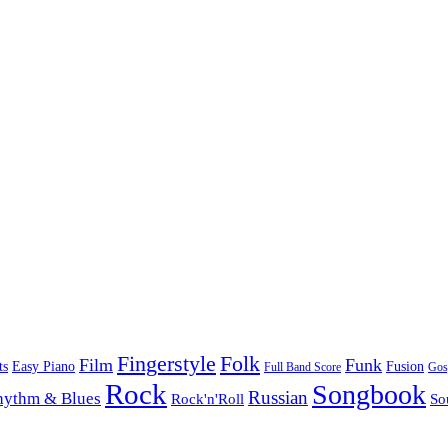
Folk
Fingerstyle
Film
Funk
Easy Piano
ts
Fusion
Full Band Score
Gos
Rock
Songbook
Russian
hythm & Blues
Rock'n'Roll
So