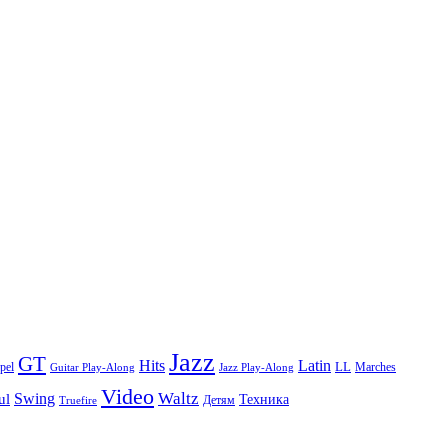
Jazz
GT
Hits
Latin
pel
LL
Marches
Guitar Play-Along
Jazz Play-Along
Video
Waltz
Swing
ul
Техника
Truefire
Детям