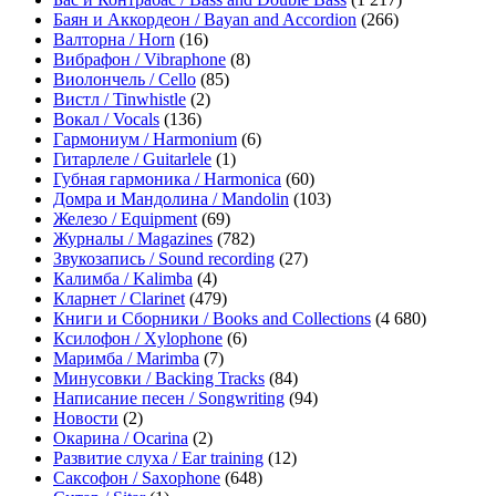
Баян и Аккордеон / Bayan and Accordion
(266)
Валторна / Horn
(16)
Вибрафон / Vibraphone
(8)
Виолончель / Cello
(85)
Вистл / Tinwhistle
(2)
Вокал / Vocals
(136)
Гармониум / Harmonium
(6)
Гитарлеле / Guitarlele
(1)
Губная гармоника / Harmonica
(60)
Домра и Мандолина / Mandolin
(103)
Железо / Equipment
(69)
Журналы / Magazines
(782)
Звукозапись / Sound recording
(27)
Калимба / Kalimba
(4)
Кларнет / Clarinet
(479)
Книги и Сборники / Books and Collections
(4 680)
Ксилофон / Xylophone
(6)
Маримба / Marimba
(7)
Минусовки / Backing Tracks
(84)
Написание песен / Songwriting
(94)
Новости
(2)
Окарина / Ocarina
(2)
Развитие слуха / Ear training
(12)
Саксофон / Saxophone
(648)