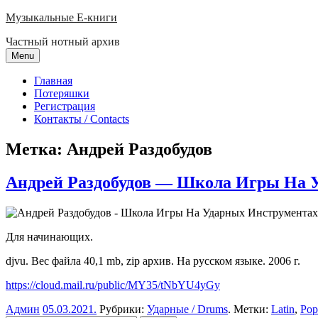
Skip
Музыкальные E-книги
to
Частный нотный архив
content
Menu
Главная
Потеряшки
Регистрация
Контакты / Contacts
Метка:
Андрей Раздобудов
Андрей Раздобудов — Школа Игры На 
Для начинающих.
djvu. Вес файла 40,1 mb, zip архив. На русском языке. 2006 г.
https://cloud.mail.ru/public/MY35/tNbYU4yGy
Админ
05.03.2021
.
Рубрики:
Ударные / Drums
. Метки:
Latin
,
Pop