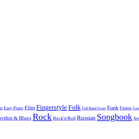
Folk
Fingerstyle
Film
Funk
Easy Piano
ts
Fusion
Full Band Score
Gos
Rock
Songbook
Russian
hythm & Blues
Rock'n'Roll
So