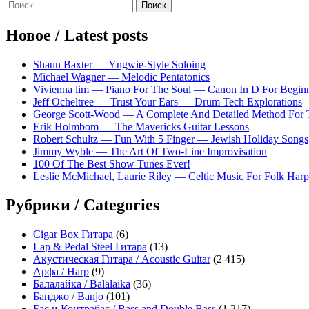
Sidebar
Найти:
Новое / Latest posts
Shaun Baxter — Yngwie-Style Soloing
Michael Wagner — Melodic Pentatonics
Vivienna lim — Piano For The Soul — Canon In D For Begin
Jeff Ocheltree — Trust Your Ears — Drum Tech Explorations
George Scott-Wood — A Complete And Detailed Method For 
Erik Holmbom — The Mavericks Guitar Lessons
Robert Schultz — Fun With 5 Finger — Jewish Holiday Songs
Jimmy Wyble — The Art Of Two-Line Improvisation
100 Of The Best Show Tunes Ever!
Leslie McMichael, Laurie Riley — Celtic Music For Folk Harp
Рубрики / Categories
Cigar Box Гитара
(6)
Lap & Pedal Steel Гитара
(13)
Акустическая Гитара / Acoustic Guitar
(2 415)
Арфа / Harp
(9)
Балалайка / Balalaika
(36)
Банджо / Banjo
(101)
Бас и Контрабас / Bass and Double Bass
(1 217)