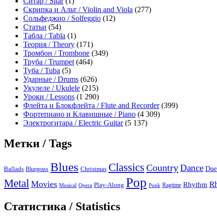
Ситар / Sitar
(1)
Скрипка и Альт / Violin and Viola
(277)
Сольфеджио / Solfeggio
(12)
Статьи
(54)
Табла / Tabla
(1)
Теория / Theory
(171)
Тромбон / Trombone
(349)
Труба / Trumpet
(464)
Туба / Tuba
(5)
Ударные / Drums
(626)
Укулеле / Ukulele
(215)
Уроки / Lessons
(1 290)
Флейта и Блокфлейта / Flute and Recorder
(399)
Фортепиано и Клавишные / Piano
(4 309)
Электрогитара / Electric Guitar
(5 137)
Метки / Tags
Blues
Classics
Country
Dance
Due
Ballads
Bluegrass
Christmas
Pop
Metal
Movies
R
Rhythm
Play-Along
Ragtime
Musical
Opera
Punk
Статистика / Statistics