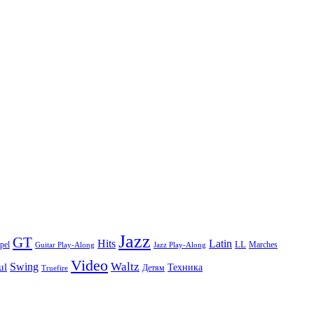
Jazz
GT
Hits
Latin
pel
LL
Marches
Guitar Play-Along
Jazz Play-Along
Video
Waltz
Swing
ul
Техника
Truefire
Детям