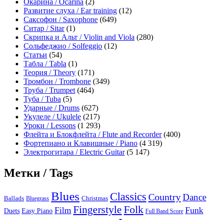
Окарина / Ocarina
(2)
Развитие слуха / Ear training
(12)
Саксофон / Saxophone
(649)
Ситар / Sitar
(1)
Скрипка и Альт / Violin and Viola
(280)
Сольфеджио / Solfeggio
(12)
Статьи
(54)
Табла / Tabla
(1)
Теория / Theory
(171)
Тромбон / Trombone
(349)
Труба / Trumpet
(464)
Туба / Tuba
(5)
Ударные / Drums
(627)
Укулеле / Ukulele
(217)
Уроки / Lessons
(1 293)
Флейта и Блокфлейта / Flute and Recorder
(400)
Фортепиано и Клавишные / Piano
(4 319)
Электрогитара / Electric Guitar
(5 147)
Метки / Tags
Blues
Classics
Country
Dance
Ballads
Bluegrass
Christmas
Folk
Fingerstyle
Film
Funk
Easy Piano
Duets
Full Band Score