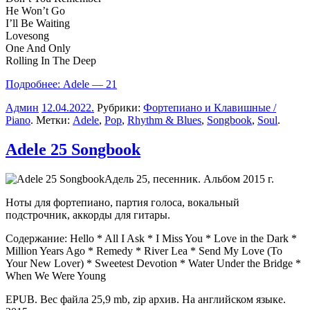
He Won’t Go
I’ll Be Waiting
Lovesong
One And Only
Rolling In The Deep
Подробнее: Adele — 21
Админ
12.04.2022
.
Рубрики:
Фортепиано и Клавишные /
Piano
. Метки:
Adele
,
Pop
,
Rhythm & Blues
,
Songbook
,
Soul
.
Adele 25 Songbook
Адель 25, песенник. Альбом 2015 г.
Ноты для фортепиано, партия голоса, вокальный
подстрочник, аккорды для гитары.
Содержание: Hello * All I Ask * I Miss You * Love in the Dark *
Million Years Ago * Remedy * River Lea * Send My Love (To
Your New Lover) * Sweetest Devotion * Water Under the Bridge *
When We Were Young
EPUB. Вес файла 25,9 mb, zip архив. На английском языке.