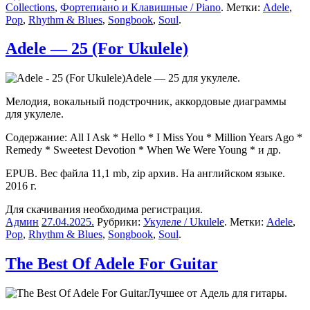
Collections
,
Фортепиано и Клавишные / Piano
. Метки:
Adele
,
Pop
,
Rhythm & Blues
,
Songbook
,
Soul
.
Adele — 25 (For Ukulele)
Adele — 25 для укулеле.
Мелодия, вокальный подстрочник, аккордовые диаграммы
для укулеле.
Содержание: All I Ask * Hello * I Miss You * Million Years Ago *
Remedy * Sweetest Devotion * When We Were Young * и др.
EPUB. Вес файла 11,1 mb, zip архив. На английском языке.
2016 г.
Для скачивания необходима регистрация.
Админ
27.04.2025
.
Рубрики:
Укулеле / Ukulele
. Метки:
Adele
,
Pop
,
Rhythm & Blues
,
Songbook
,
Soul
.
The Best Of Adele For Guitar
Лучшее от Адель для гитары.