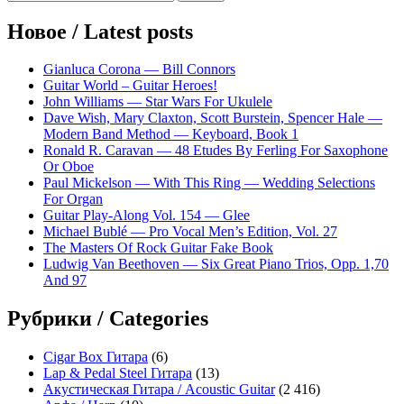
по
записям
Новое / Latest posts
Gianluca Corona — Bill Connors
Guitar World – Guitar Heroes!
John Williams — Star Wars For Ukulele
Dave Wish, Mary Claxton, Scott Burstein, Spencer Hale —
Modern Band Method — Keyboard, Book 1
Ronald R. Caravan — 48 Etudes By Ferling For Saxophone
Or Oboe
Paul Mickelson — With This Ring — Wedding Selections
For Organ
Guitar Play-Along Vol. 154 — Glee
Michael Bublé — Pro Vocal Men’s Edition, Vol. 27
The Masters Of Rock Guitar Fake Book
Ludwig Van Beethoven — Six Great Piano Trios, Opp. 1,70
And 97
Рубрики / Categories
Cigar Box Гитара
(6)
Lap & Pedal Steel Гитара
(13)
Акустическая Гитара / Acoustic Guitar
(2 416)