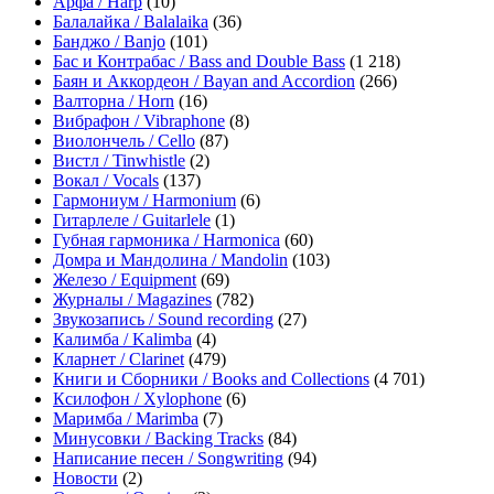
Арфа / Harp
(10)
Балалайка / Balalaika
(36)
Банджо / Banjo
(101)
Бас и Контрабас / Bass and Double Bass
(1 218)
Баян и Аккордеон / Bayan and Accordion
(266)
Валторна / Horn
(16)
Вибрафон / Vibraphone
(8)
Виолончель / Cello
(87)
Вистл / Tinwhistle
(2)
Вокал / Vocals
(137)
Гармониум / Harmonium
(6)
Гитарлеле / Guitarlele
(1)
Губная гармоника / Harmonica
(60)
Домра и Мандолина / Mandolin
(103)
Железо / Equipment
(69)
Журналы / Magazines
(782)
Звукозапись / Sound recording
(27)
Калимба / Kalimba
(4)
Кларнет / Clarinet
(479)
Книги и Сборники / Books and Collections
(4 701)
Ксилофон / Xylophone
(6)
Маримба / Marimba
(7)
Минусовки / Backing Tracks
(84)
Написание песен / Songwriting
(94)
Новости
(2)