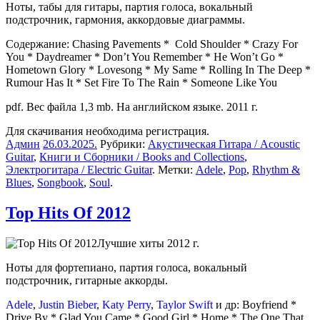
Ноты, табы для гитары, партия голоса, вокальный
подстрочник, гармония, аккордовые диаграммы.
Содержание: Chasing Pavements * Cold Shoulder * Crazy For
You * Daydreamer * Don’t You Remember * He Won’t Go *
Hometown Glory * Lovesong * My Same * Rolling In The Deep *
Rumour Has It * Set Fire To The Rain * Someone Like You
pdf. Вес файла 1,3 mb. На английском языке. 2011 г.
Для скачивания необходима регистрация.
Админ
26.03.2025
.
Рубрики:
Акустическая Гитара / Acoustic
Guitar
,
Книги и Сборники / Books and Collections
,
Электрогитара / Electric Guitar
. Метки:
Adele
,
Pop
,
Rhythm &
Blues
,
Songbook
,
Soul
.
Top Hits Of 2012
Лучшие хиты 2012 г.
Ноты для фортепиано, партия голоса, вокальный
подстрочник, гитарные аккорды.
Adele
,
Justin Bieber
,
Katy Perry
,
Taylor Swift
и др: Boyfriend *
Drive By * Glad You Came * Good Girl * Home * The One That