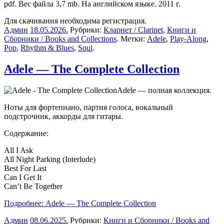
pdf. Вес файла 3,7 mb. На английском языке. 2011 г.
Для скачивания необходима регистрация.
Админ
18.05.2026
.
Рубрики:
Кларнет / Clarinet
,
Книги и
Сборники / Books and Collections
. Метки:
Adele
,
Play-Along
,
Pop
,
Rhythm & Blues
,
Soul
.
Adele — The Complete Collection
Adele — полная коллекция.
Ноты для фортепиано, партия голоса, вокальный
подстрочник, аккорды для гитары.
Содержание:
All I Ask
All Night Parking (Interlude)
Best For Last
Can I Get It
Can’t Be Together
Подробнее: Adele — The Complete Collection
Админ
08.06.2025
.
Рубрики:
Книги и Сборники / Books and