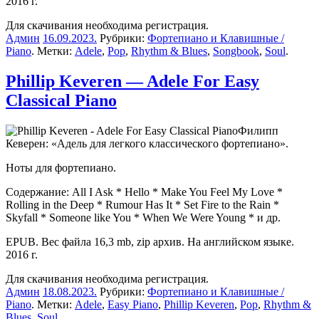
2016 г.
Для скачивания необходима регистрация.
Админ
16.09.2023
.
Рубрики:
Фортепиано и Клавишные /
Piano
. Метки:
Adele
,
Pop
,
Rhythm & Blues
,
Songbook
,
Soul
.
Phillip Keveren — Adele For Easy
Classical Piano
Филипп
Кеверен: «Адель для легкого классического фортепиано».
Ноты для фортепиано.
Содержание: All I Ask * Hello * Make You Feel My Love *
Rolling in the Deep * Rumour Has It * Set Fire to the Rain *
Skyfall * Someone like You * When We Were Young * и др.
EPUB. Вес файла 16,3 mb, zip архив. На английском языке.
2016 г.
Для скачивания необходима регистрация.
Админ
18.08.2023
.
Рубрики:
Фортепиано и Клавишные /
Piano
. Метки:
Adele
,
Easy Piano
,
Phillip Keveren
,
Pop
,
Rhythm &
Blues
,
Soul
.