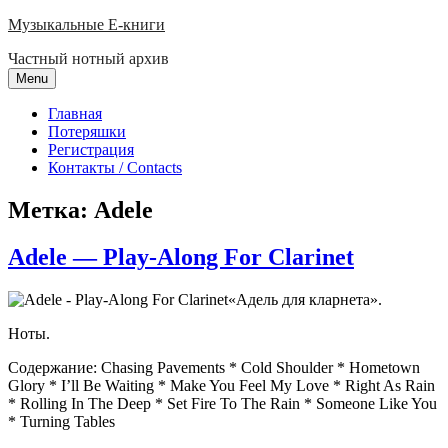
Skip
Музыкальные E-книги
to
Частный нотный архив
content
Menu
Главная
Потеряшки
Регистрация
Контакты / Contacts
Метка:
Adele
Adele — Play-Along For Clarinet
«Адель для кларнета».
Ноты.
Содержание: Chasing Pavements * Cold Shoulder * Hometown
Glory * I’ll Be Waiting * Make You Feel My Love * Right As Rain
* Rolling In The Deep * Set Fire To The Rain * Someone Like You
* Turning Tables