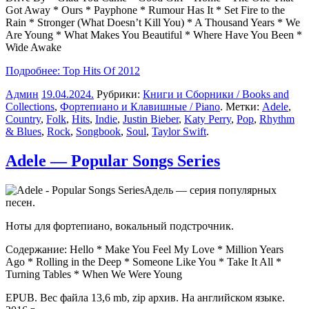
Got Away * Ours * Payphone * Rumour Has It * Set Fire to the
Rain * Stronger (What Doesn’t Kill You) * A Thousand Years * We
Are Young * What Makes You Beautiful * Where Have You Been *
Wide Awake
Подробнее: Top Hits Of 2012
Админ
19.04.2024
.
Рубрики:
Книги и Сборники / Books and
Collections
,
Фортепиано и Клавишные / Piano
. Метки:
Adele
,
Country
,
Folk
,
Hits
,
Indie
,
Justin Bieber
,
Katy Perry
,
Pop
,
Rhythm
& Blues
,
Rock
,
Songbook
,
Soul
,
Taylor Swift
.
Adele — Popular Songs Series
Адель — серия популярных
песен.
Ноты для фортепиано, вокальный подстрочник.
Содержание: Hello * Make You Feel My Love * Million Years
Ago * Rolling in the Deep * Someone Like You * Take It All *
Turning Tables * When We Were Young
EPUB. Вес файла 13,6 mb, zip архив. На английском языке.