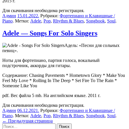
2015 г.
Для скачивания необходима регистрация.
Админ
15.01.2022
.
Рубрики:
Фортепиано и Клавишные /
Piano
. Метки:
Adele
,
Pop
,
Rhythm & Blues
,
Songbook
,
Soul
.
Adele — Songs For Solo Singers
Адель: «Песни для сольных
певиц».
Ноты для фортепиано, партия голоса, вокальный
подстрочник, аккорды для гитары.
Содержание: Chasing Pavements * Hometown Glory * Make You
Feel My Love * Rolling In The Deep * Set Fire To The Rain *
Someone Like You
pdf. Вес файла 5 mb. На английском языке. 2011 г.
Для скачивания необходима регистрация.
Админ
06.12.2021
.
Рубрики:
Фортепиано и Клавишные /
Piano
. Метки:
Adele
,
Pop
,
Rhythm & Blues
,
Songbook
,
Soul
.
Навигация
← Предыдущая страница
Sidebar
Найти: