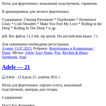
Ноты для фортепиано, вокальный подстрочник, гармония.
В аранжировках для легкого фортепиано.
Содержание: Chasing Pavements * Daydreamer * Hometown
Glory * Cold Shoulder * Make You Feel My Love * Rolling in the
Deep * Rolling In The Deep * и др.
pdf. Вес файла 13,3 mb, zip архив. На английском языке. ? г.
Для скачивания необходима регистрация.
Админ
13.07.2023
.
Рубрики:
Фортепиано и Клавишные /
Piano
. Метки:
Adele
,
Easy Piano
,
Pop
,
Rhythm & Blues
,
Songbook
,
Soul
.
Adele — 21
Адель 21, альбом 2011 г.
Ноты для фортепиано, партия голоса, вокальный
подстрочник, аккорды для гитары.
Содержание:
Don’t You Remember