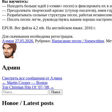
Вы научитесь:
— Находить больше идей («семян» песен) и фиксировать их в 
— Преодолевать творческий кризис (ступор писателя), имея го
— Разрабатывать сильные структуры песен, работая независимо
— Писать песни легче, руководствуясь вашим хорошо настрое
EPUB. Вес файла 4,2 mb. На английском языке. 2016 г.
Для скачивания необходима регистрация.
Админ
27.05.2026
.
Рубрики:
Написание песен / Songwriting
. Ме
Админ
Смотреть все сообщения от Админ
Навигация
← Martin Cooper — Boston
Top Christian Hits Of ’07-’08 →
по
Sidebar
Найти:
записям
Новое / Latest posts