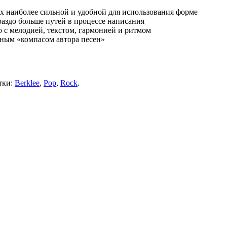
их наиболее сильной и удобной для использования форме
раздо больше путей в процессе написания
 с мелодией, текстом, гармонией и ритмом
нным «компасом автора песен»
тки:
Berklee
,
Pop
,
Rock
.