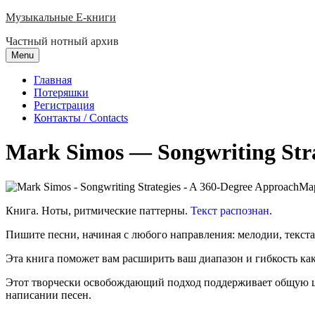
Skip
Музыкальные E-книги
to
Частный нотный архив
content
Menu
Главная
Потеряшки
Регистрация
Контакты / Contacts
Mark Simos — Songwriting Str
Мар
Книга. Ноты, ритмические паттерны.
Текст распознан
.
Пишите песни, начиная с любого направления: мелодии, текста
Эта книга поможет вам расширить ваш диапазон и гибкость ка
Этот творчески освобождающий подход поддерживает общую ц
написании песен.