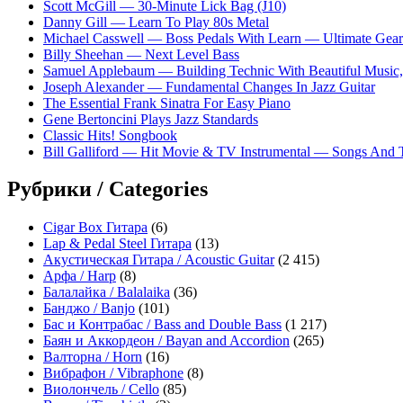
Scott McGill — 30-Minute Lick Bag (J10)
Danny Gill — Learn To Play 80s Metal
Michael Casswell — Boss Pedals With Learn — Ultimate Gear
Billy Sheehan — Next Level Bass
Samuel Applebaum — Building Technic With Beautiful Music, 
Joseph Alexander — Fundamental Changes In Jazz Guitar
The Essential Frank Sinatra For Easy Piano
Gene Bertoncini Plays Jazz Standards
Classic Hits! Songbook
Bill Galliford — Hit Movie & TV Instrumental — Songs And
Рубрики / Categories
Cigar Box Гитара
(6)
Lap & Pedal Steel Гитара
(13)
Акустическая Гитара / Acoustic Guitar
(2 415)
Арфа / Harp
(8)
Балалайка / Balalaika
(36)
Банджо / Banjo
(101)
Бас и Контрабас / Bass and Double Bass
(1 217)
Баян и Аккордеон / Bayan and Accordion
(265)
Валторна / Horn
(16)
Вибрафон / Vibraphone
(8)
Виолончель / Cello
(85)