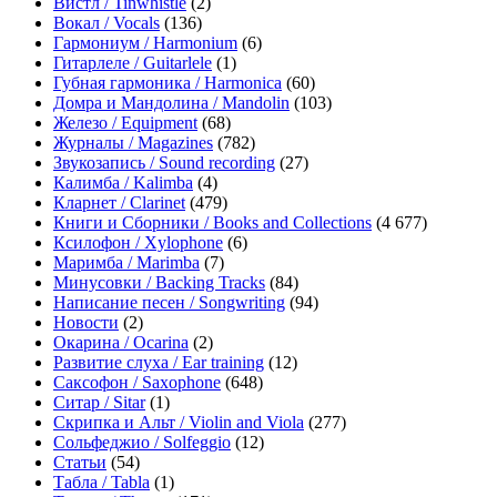
Вистл / Tinwhistle
(2)
Вокал / Vocals
(136)
Гармониум / Harmonium
(6)
Гитарлеле / Guitarlele
(1)
Губная гармоника / Harmonica
(60)
Домра и Мандолина / Mandolin
(103)
Железо / Equipment
(68)
Журналы / Magazines
(782)
Звукозапись / Sound recording
(27)
Калимба / Kalimba
(4)
Кларнет / Clarinet
(479)
Книги и Сборники / Books and Collections
(4 677)
Ксилофон / Xylophone
(6)
Маримба / Marimba
(7)
Минусовки / Backing Tracks
(84)
Написание песен / Songwriting
(94)
Новости
(2)
Окарина / Ocarina
(2)
Развитие слуха / Ear training
(12)
Саксофон / Saxophone
(648)
Ситар / Sitar
(1)
Скрипка и Альт / Violin and Viola
(277)
Сольфеджио / Solfeggio
(12)
Статьи
(54)
Табла / Tabla
(1)