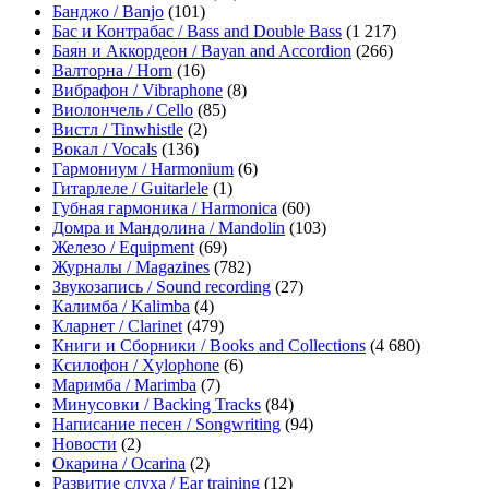
Банджо / Banjo
(101)
Бас и Контрабас / Bass and Double Bass
(1 217)
Баян и Аккордеон / Bayan and Accordion
(266)
Валторна / Horn
(16)
Вибрафон / Vibraphone
(8)
Виолончель / Cello
(85)
Вистл / Tinwhistle
(2)
Вокал / Vocals
(136)
Гармониум / Harmonium
(6)
Гитарлеле / Guitarlele
(1)
Губная гармоника / Harmonica
(60)
Домра и Мандолина / Mandolin
(103)
Железо / Equipment
(69)
Журналы / Magazines
(782)
Звукозапись / Sound recording
(27)
Калимба / Kalimba
(4)
Кларнет / Clarinet
(479)
Книги и Сборники / Books and Collections
(4 680)
Ксилофон / Xylophone
(6)
Маримба / Marimba
(7)
Минусовки / Backing Tracks
(84)
Написание песен / Songwriting
(94)
Новости
(2)
Окарина / Ocarina
(2)
Развитие слуха / Ear training
(12)