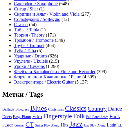
Саксофон / Saxophone
(648)
Ситар / Sitar
(1)
Скрипка и Альт / Violin and Viola
(277)
Сольфеджио / Solfeggio
(12)
Статьи
(54)
Табла / Tabla
(1)
Теория / Theory
(171)
Тромбон / Trombone
(349)
Труба / Trumpet
(464)
Туба / Tuba
(5)
Ударные / Drums
(626)
Укулеле / Ukulele
(215)
Уроки / Lessons
(1 290)
Флейта и Блокфлейта / Flute and Recorder
(399)
Фортепиано и Клавишные / Piano
(4 309)
Электрогитара / Electric Guitar
(5 137)
Метки / Tags
Blues
Classics
Country
Dance
Ballads
Bluegrass
Christmas
Folk
Fingerstyle
Film
Funk
Easy Piano
Duets
Full Band Score
Jazz
GT
Hits
Latin
Fusion
Gospel
LL
Guitar Play-Along
Jazz Play-Along