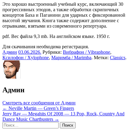
Это хорошо выстроенный учебный курс, включающий 30
прогрессивных этюдов, а также обработки скрипичных
концертов Баха и Паганини для ударных с фиксированной
высотой звучания. Книга также содержит дополнение с
отрывками, взятыми из современного репертуара.
pdf. Вес файла 9,3 mb. На английском языке. 1950 г.
Для скачивания необходима регистрация.
Админ
03.06.2026
.
Рубрики:
Вибрафон / Vibraphone
,
Ксилофон / Xylophone
,
Маримба / Marimba
. Метки:
Classics
.
Админ
Смотреть все сообщения от Админ
Навигация
← Neville Martin — Green’s Fingers
Jerry Ray — Megahits Of 2008 — 13 Pop, Rock, Country And
по
Dance Music Chartbusters →
записям
Sidebar
Найти: