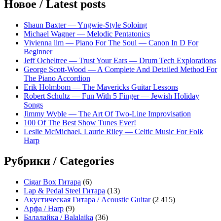
Новое / Latest posts
Shaun Baxter — Yngwie-Style Soloing
Michael Wagner — Melodic Pentatonics
Vivienna lim — Piano For The Soul — Canon In D For
Beginner
Jeff Ocheltree — Trust Your Ears — Drum Tech Explorations
George Scott-Wood — A Complete And Detailed Method For
The Piano Accordion
Erik Holmbom — The Mavericks Guitar Lessons
Robert Schultz — Fun With 5 Finger — Jewish Holiday
Songs
Jimmy Wyble — The Art Of Two-Line Improvisation
100 Of The Best Show Tunes Ever!
Leslie McMichael, Laurie Riley — Celtic Music For Folk
Harp
Рубрики / Categories
Cigar Box Гитара
(6)
Lap & Pedal Steel Гитара
(13)
Акустическая Гитара / Acoustic Guitar
(2 415)
Арфа / Harp
(9)
Балалайка / Balalaika
(36)