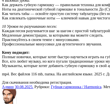
4 Базовых урока:
Как держать губную гармошку — правильная техника для комф
Ноты на диатонической губной гармошке в тональности До (C
Как читать табы — освойте простую систему табулатуры (без н
Как извлекать одиночные ноты — ключевой навык для чистого 
10 Уроков по разучиванию песен:
Каждая песня разучивается шаг за шагом с простой табулатурой
Медленные демонстрации, за которыми вы можете следить.
Практикуйтесь в своем темпе с минусовками.
Профессиональные минусовки для аутентичного звучания.
Кому подходит:
Полные новички, которые хотят быстро научиться играть на гу
Все, кто любит музыку, но кого пугали традиционные уроки м
Музыканты, которые хотят добавить губную гармошку в свой а
mp4. Вес файлов 116 mb, папка. На английском языке. 2025 г. Д
Для скачивания необходима регистрация.
Админ
30.08.2025
.
Рубрики:
Губная гармоника / Harmonica
. Ме