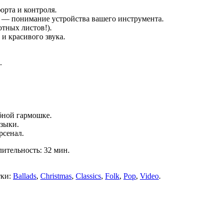
орта и контроля.
) — понимание устройства вашего инструмента.
отных листов!).
и красивого звука.
.
бной гармошке.
узыки.
рсенал.
лительность: 32 мин.
тки:
Ballads
,
Christmas
,
Classics
,
Folk
,
Pop
,
Video
.