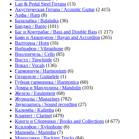
Lap & Pedal Steel Гитара
(13)
Акустическая Гитара / Acoustic Guitar
(2 415)
Арфа / Harp
(8)
Балалайка / Balalaika
(36)
Банджо / Banjo
(101)
Бас и Контрабас / Bass and Double Bass
(1 217)
Баян и Аккордеон / Bayan and Accordion
(265)
Валторна / Horn
(16)
Вибрафон / Vibraphone
(8)
Виолончель / Cello
(85)
Вистл / Tinwhistle
(2)
Вокал / Vocals
(136)
Гармониум / Harmonium
(6)
Гитарлеле / Guitarlele
(1)
Губная гармоника / Harmonica
(60)
Домра и Мандолина / Mandolin
(103)
Железо / Equipment
(68)
Журналы / Magazines
(782)
Звукозапись / Sound recording
(27)
Калимба / Kalimba
(4)
Кларнет / Clarinet
(479)
Книги и Сборники / Books and Collections
(4 677)
Ксилофон / Xylophone
(6)
Маримба / Marimba
(7)
Минусовки / Backing Tracks
(84)