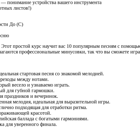
) — понимание устройства вашего инструмента
отных листов!)
сти До (C)
есню
! Этот простой курс научит вас 10 популярным песням с помощ
лагаются профессиональные минусовки, так что вы сможете игра
идеальная стартовая песня со знакомой мелодией.
ереходы между нотами.
орый весело и узнаваемо играть.
ный для губной гармошки.
ля праздников и вечеринок.
енная мелодия, идеальная для выразительной игры.
тлично подходящая для отработки ритма.
авораживающей красотой.
глийская баллада с богатыми гармониями.
ка для уверенного финала.