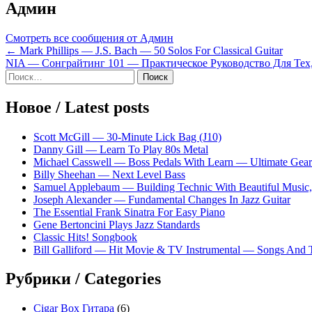
Админ
Смотреть все сообщения от Админ
Навигация
← Mark Phillips — J.S. Bach — 50 Solos For Classical Guitar
NIA — Сонграйтинг 101 — Практическое Руководство Для Тех
по
Sidebar
Найти:
записям
Новое / Latest posts
Scott McGill — 30-Minute Lick Bag (J10)
Danny Gill — Learn To Play 80s Metal
Michael Casswell — Boss Pedals With Learn — Ultimate Gear
Billy Sheehan — Next Level Bass
Samuel Applebaum — Building Technic With Beautiful Music, 
Joseph Alexander — Fundamental Changes In Jazz Guitar
The Essential Frank Sinatra For Easy Piano
Gene Bertoncini Plays Jazz Standards
Classic Hits! Songbook
Bill Galliford — Hit Movie & TV Instrumental — Songs And
Рубрики / Categories
Cigar Box Гитара
(6)