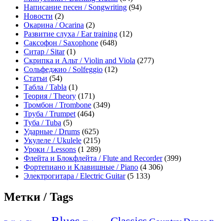
Написание песен / Songwriting
(94)
Новости
(2)
Окарина / Ocarina
(2)
Развитие слуха / Ear training
(12)
Саксофон / Saxophone
(648)
Ситар / Sitar
(1)
Скрипка и Альт / Violin and Viola
(277)
Сольфеджио / Solfeggio
(12)
Статьи
(54)
Табла / Tabla
(1)
Теория / Theory
(171)
Тромбон / Trombone
(349)
Труба / Trumpet
(464)
Туба / Tuba
(5)
Ударные / Drums
(625)
Укулеле / Ukulele
(215)
Уроки / Lessons
(1 289)
Флейта и Блокфлейта / Flute and Recorder
(399)
Фортепиано и Клавишные / Piano
(4 306)
Электрогитара / Electric Guitar
(5 133)
Метки / Tags
Blues