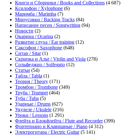
Книги и Сборники / Books and Collections
(4 687)
Ксилофон / Xylophone
(6)
Маримба / Marimba
(7)
Минусовки / Backing Tracks
(84)
Написание песен / Songwriting
(94)
Новости
(2)
Окарина / Ocarina
(2)
Развитие слуха / Ear training
(12)
Саксофон / Saxophone
(648)
Ситар / Sitar
(1)
Скрипка и Альт / Violin and Viola
(278)
Сольфеджио / Solfeggio
(12)
Статьи
(54)
Табла / Tabla
(1)
Теория / Theory
(171)
Тромбон / Trombone
(349)
Труба / Trumpet
(464)
Туба / Tuba
(5)
Ударные / Drums
(627)
Укулеле / Ukulele
(216)
Уроки / Lessons
(1 291)
Флейта и Блокфлейта / Flute and Recorder
(399)
Фортепиано и Клавишные / Piano
(4 312)
Электрогитара / Electric Guitar
(5 141)