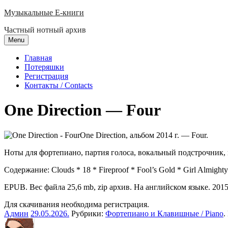
Skip
Музыкальные E-книги
to
Частный нотный архив
content
Menu
Главная
Потеряшки
Регистрация
Контакты / Contacts
One Direction — Four
One Direction, альбом 2014 г. — Four.
Ноты для фортепиано, партия голоса, вокальный подстрочник,
Содержание: Clouds * 18 * Fireproof * Fool’s Gold * Girl Almigh
EPUB. Вес файла 25,6 mb, zip архив. На английском языке. 2015 
Для скачивания необходима регистрация.
Админ
29.05.2026
.
Рубрики:
Фортепиано и Клавишные / Piano
.