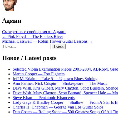
Админ
Смотреть все сообщения от Админ
Навигация
← Pink Floyd — The Endless River
Michael Casswell — Robin Trower Guitar Lessons →
по
Sidebar
Найти:
записям
Новое / Latest posts
Selected Violin Examination Pieces 2001-2004, ABRSM, Grad
Martin Cooper — Foo Fighters
Jeff McErlain — Take 5 — Uptown Blues Soloing
Ann Farmer, Nick Crispin — Shakespeare — The Music
Dave Wish, Kris Gilbert, Mary Claxton, Scott Burstein, Spe
Dave Wish, Mary Claxton, Scott Barnard, Spencer Hale — 
Steve Khan — Pentatonic Khancepts
Lady Gaga & Bradley Cooper — Shallow — From A Star Is B
Charles H. Chapman — George Van Eps Guitar Solos
Dan Coates — Rolling Stone — 500 Greatest Songs Of All Tim