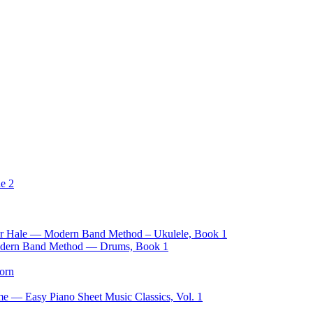
e 2
ncer Hale — Modern Band Method – Ukulele, Book 1
Modern Band Method — Drums, Book 1
orn
e — Easy Piano Sheet Music Classics, Vol. 1