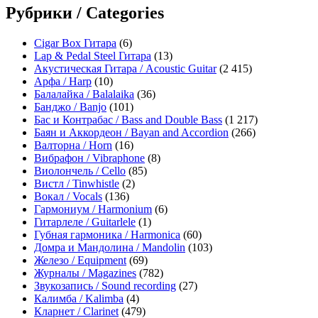
Рубрики / Categories
Cigar Box Гитара
(6)
Lap & Pedal Steel Гитара
(13)
Акустическая Гитара / Acoustic Guitar
(2 415)
Арфа / Harp
(10)
Балалайка / Balalaika
(36)
Банджо / Banjo
(101)
Бас и Контрабас / Bass and Double Bass
(1 217)
Баян и Аккордеон / Bayan and Accordion
(266)
Валторна / Horn
(16)
Вибрафон / Vibraphone
(8)
Виолончель / Cello
(85)
Вистл / Tinwhistle
(2)
Вокал / Vocals
(136)
Гармониум / Harmonium
(6)
Гитарлеле / Guitarlele
(1)
Губная гармоника / Harmonica
(60)
Домра и Мандолина / Mandolin
(103)
Железо / Equipment
(69)
Журналы / Magazines
(782)
Звукозапись / Sound recording
(27)
Калимба / Kalimba
(4)
Кларнет / Clarinet
(479)