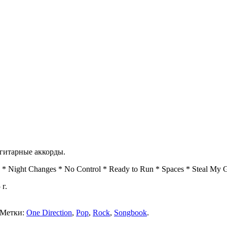
 гитарные аккорды.
ty * Night Changes * No Control * Ready to Run * Spaces * Steal M
г.
 Метки:
One Direction
,
Pop
,
Rock
,
Songbook
.