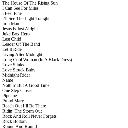
The House Of The Rising Sun
I Can See For Miles
I Feel Fine
I’ll See The Light Tonight
Iron Man
Jesus Is Just Alright
Juke Box Hero
Last Child
Leader Of The Band
Let It Ride
Living After Midnight
Long Cool Woman (In A Black Dress)
Love Stinks
Love Struck Baby
Midnight Rider
Name
Nothin’ But A Good Time
One Step Closer
Pipeline
Proud Mary
Reach Out I’ll Be There
Ridin’ The Storm Out
Rock And Roll Never Forgets
Rock Bottom
Round And Round