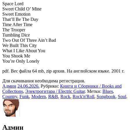
Space Lord
Sweet Child O’ Mine
Sweet Emotion
That’ll Be The Day
Time After Time
The Trooper
Tumbling Dice
Two Out Of Three Ain’t Bad
We Built This City
What I Like About You
You Shook Me
You’re Only Lonely
pdf. Вес файла 64 mb, zip архив. На английском языке. 2001 г.
Для скачивания необходима регистрация.
Админ
24.06.2026
.
Рубрики:
Книги и Сборники / Books and
Collections
,
Электрогитара / Electric Guitar
. Метки:
Blues
,
Country
,
Funk
,
Modern
,
R&B
,
Rock
,
Rock'n'Roll
,
Songbook
,
Soul
.
Админ