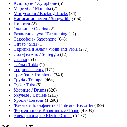
Ксилофон / Xylophone
(6)
Маримба / Marimba
(7)
Минусовки / Backing Tracks
(84)
Написание песен / Songwriting
(94)
Новости
(2)
Окарина / Ocarina
(2)
Развитие слуха / Ear training
(12)
Саксофон / Saxophone
(648)
Ситар / Sitar
(1)
Скрипка и Альт / Violin and Viola
(277)
Сольфеджио / Solfeggio
(12)
Статьи
(54)
Табла / Tabla
(1)
Теория / Theory
(171)
Тромбон / Trombone
(349)
Труба / Trumpet
(464)
Туба / Tuba
(5)
Ударные / Drums
(626)
Укулеле / Ukulele
(215)
Уроки / Lessons
(1 290)
Флейта и Блокфлейта / Flute and Recorder
(399)
Фортепиано и Клавишные / Piano
(4 309)
Электрогитара / Electric Guitar
(5 137)