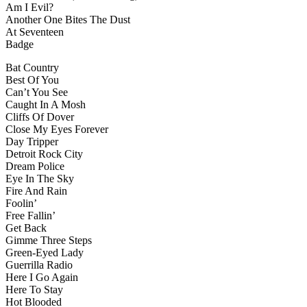
Am I Evil?
Another One Bites The Dust
At Seventeen
Badge
Bat Country
Best Of You
Can’t You See
Caught In A Mosh
Cliffs Of Dover
Close My Eyes Forever
Day Tripper
Detroit Rock City
Dream Police
Eye In The Sky
Fire And Rain
Foolin’
Free Fallin’
Get Back
Gimme Three Steps
Green-Eyed Lady
Guerrilla Radio
Here I Go Again
Here To Stay
Hot Blooded