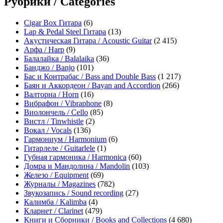
Рубрики / Categories
Cigar Box Гитара
(6)
Lap & Pedal Steel Гитара
(13)
Акустическая Гитара / Acoustic Guitar
(2 415)
Арфа / Harp
(9)
Балалайка / Balalaika
(36)
Банджо / Banjo
(101)
Бас и Контрабас / Bass and Double Bass
(1 217)
Баян и Аккордеон / Bayan and Accordion
(266)
Валторна / Horn
(16)
Вибрафон / Vibraphone
(8)
Виолончель / Cello
(85)
Вистл / Tinwhistle
(2)
Вокал / Vocals
(136)
Гармониум / Harmonium
(6)
Гитарлеле / Guitarlele
(1)
Губная гармоника / Harmonica
(60)
Домра и Мандолина / Mandolin
(103)
Железо / Equipment
(69)
Журналы / Magazines
(782)
Звукозапись / Sound recording
(27)
Калимба / Kalimba
(4)
Кларнет / Clarinet
(479)
Книги и Сборники / Books and Collections
(4 680)