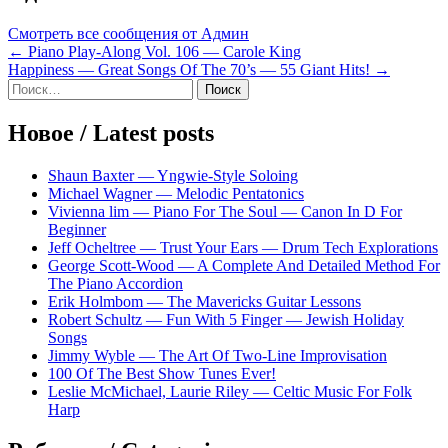
Смотреть все сообщения от Админ
Навигация
← Piano Play-Along Vol. 106 — Carole King
Happiness — Great Songs Of The 70’s — 55 Giant Hits! →
по
Sidebar
Найти:
записям
Новое / Latest posts
Shaun Baxter — Yngwie-Style Soloing
Michael Wagner — Melodic Pentatonics
Vivienna lim — Piano For The Soul — Canon In D For
Beginner
Jeff Ocheltree — Trust Your Ears — Drum Tech Explorations
George Scott-Wood — A Complete And Detailed Method For
The Piano Accordion
Erik Holmbom — The Mavericks Guitar Lessons
Robert Schultz — Fun With 5 Finger — Jewish Holiday
Songs
Jimmy Wyble — The Art Of Two-Line Improvisation
100 Of The Best Show Tunes Ever!
Leslie McMichael, Laurie Riley — Celtic Music For Folk
Harp