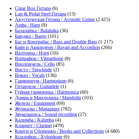
Cigar Box Гитара
(6)
Lap & Pedal Steel Гитара
(13)
Акустическая Гитара / Acoustic Guitar
(2 415)
Арфа / Harp
(9)
Балалайка / Balalaika
(36)
Банджо / Banjo
(101)
Бас и Контрабас / Bass and Double Bass
(1 217)
Баян и Аккордеон / Bayan and Accordion
(266)
Валторна / Horn
(16)
Вибрафон / Vibraphone
(8)
Виолончель / Cello
(85)
Вистл / Tinwhistle
(2)
Вокал / Vocals
(136)
Гармониум / Harmonium
(6)
Гитарлеле / Guitarlele
(1)
Губная гармоника / Harmonica
(60)
Домра и Мандолина / Mandolin
(103)
Железо / Equipment
(69)
Журналы / Magazines
(782)
Звукозапись / Sound recording
(27)
Калимба / Kalimba
(4)
Кларнет / Clarinet
(479)
Книги и Сборники / Books and Collections
(4 680)
Ксилофон / Xylophone
(6)