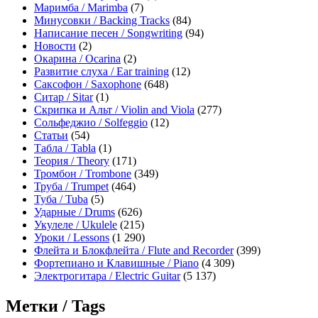
Маримба / Marimba
(7)
Минусовки / Backing Tracks
(84)
Написание песен / Songwriting
(94)
Новости
(2)
Окарина / Ocarina
(2)
Развитие слуха / Ear training
(12)
Саксофон / Saxophone
(648)
Ситар / Sitar
(1)
Скрипка и Альт / Violin and Viola
(277)
Сольфеджио / Solfeggio
(12)
Статьи
(54)
Табла / Tabla
(1)
Теория / Theory
(171)
Тромбон / Trombone
(349)
Труба / Trumpet
(464)
Туба / Tuba
(5)
Ударные / Drums
(626)
Укулеле / Ukulele
(215)
Уроки / Lessons
(1 290)
Флейта и Блокфлейта / Flute and Recorder
(399)
Фортепиано и Клавишные / Piano
(4 309)
Электрогитара / Electric Guitar
(5 137)
Метки / Tags