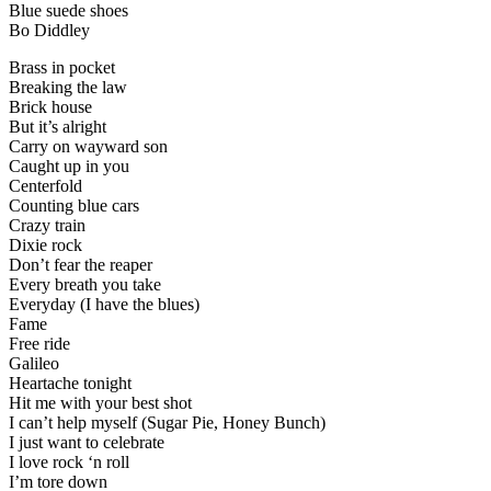
Blue suede shoes
Bo Diddley
Brass in pocket
Breaking the law
Brick house
But it’s alright
Carry on wayward son
Caught up in you
Centerfold
Counting blue cars
Crazy train
Dixie rock
Don’t fear the reaper
Every breath you take
Everyday (I have the blues)
Fame
Free ride
Galileo
Heartache tonight
Hit me with your best shot
I can’t help myself (Sugar Pie, Honey Bunch)
I just want to celebrate
I love rock ‘n roll
I’m tore down