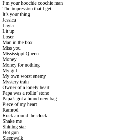
I’m your hoochie coochie man
The impression that I get
It’s your thing
Jessica
Layla
Lit up
Loser
Man in the box
Miss you
Mississippi Queen
Money
Money for nothing
My girl
My own worst enemy
Mystery train
Owner of a lonely heart
Papa was a rollin’ stone
Papa’s got a brand new bag
Piece of my heart
Ramrod
Rock around the clock
Shake me
Shining star
Hot gun
Sleepwalk