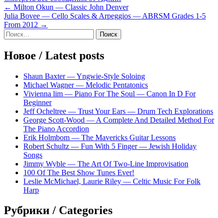
Навигация
← Milton Okun — Classic John Denver
Julia Bovee — Cello Scales & Arpeggios — ABRSM Grades 1-5
по
From 2012 →
записям
Sidebar
Найти:
Новое / Latest posts
Shaun Baxter — Yngwie-Style Soloing
Michael Wagner — Melodic Pentatonics
Vivienna lim — Piano For The Soul — Canon In D For
Beginner
Jeff Ocheltree — Trust Your Ears — Drum Tech Explorations
George Scott-Wood — A Complete And Detailed Method For
The Piano Accordion
Erik Holmbom — The Mavericks Guitar Lessons
Robert Schultz — Fun With 5 Finger — Jewish Holiday
Songs
Jimmy Wyble — The Art Of Two-Line Improvisation
100 Of The Best Show Tunes Ever!
Leslie McMichael, Laurie Riley — Celtic Music For Folk
Harp
Рубрики / Categories