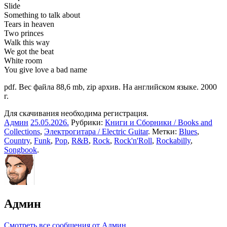
Slide
Something to talk about
Tears in heaven
Two princes
Walk this way
We got the beat
White room
You give love a bad name
pdf. Вес файла 88,6 mb, zip архив. На английском языке. 2000
г.
Для скачивания необходима регистрация.
Админ
25.05.2026
.
Рубрики:
Книги и Сборники / Books and
Collections
,
Электрогитара / Electric Guitar
. Метки:
Blues
,
Country
,
Funk
,
Pop
,
R&B
,
Rock
,
Rock'n'Roll
,
Rockabilly
,
Songbook
.
Админ
Смотреть все сообщения от Админ