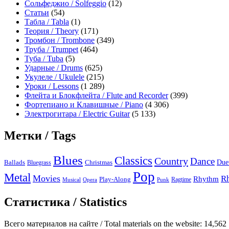
Сольфеджио / Solfeggio
(12)
Статьи
(54)
Табла / Tabla
(1)
Теория / Theory
(171)
Тромбон / Trombone
(349)
Труба / Trumpet
(464)
Туба / Tuba
(5)
Ударные / Drums
(625)
Укулеле / Ukulele
(215)
Уроки / Lessons
(1 289)
Флейта и Блокфлейта / Flute and Recorder
(399)
Фортепиано и Клавишные / Piano
(4 306)
Электрогитара / Electric Guitar
(5 133)
Метки / Tags
Blues
Classics
Country
Dance
Due
Ballads
Bluegrass
Christmas
Pop
Metal
Movies
R
Rhythm
Play-Along
Ragtime
Musical
Opera
Punk
Статистика / Statistics
Всего материалов на сайте / Total materials on the website:
14,562