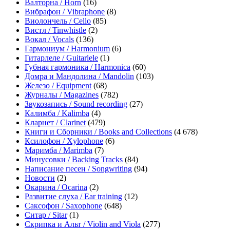
Валторна / Horn
(16)
Вибрафон / Vibraphone
(8)
Виолончель / Cello
(85)
Вистл / Tinwhistle
(2)
Вокал / Vocals
(136)
Гармониум / Harmonium
(6)
Гитарлеле / Guitarlele
(1)
Губная гармоника / Harmonica
(60)
Домра и Мандолина / Mandolin
(103)
Железо / Equipment
(68)
Журналы / Magazines
(782)
Звукозапись / Sound recording
(27)
Калимба / Kalimba
(4)
Кларнет / Clarinet
(479)
Книги и Сборники / Books and Collections
(4 678)
Ксилофон / Xylophone
(6)
Маримба / Marimba
(7)
Минусовки / Backing Tracks
(84)
Написание песен / Songwriting
(94)
Новости
(2)
Окарина / Ocarina
(2)
Развитие слуха / Ear training
(12)
Саксофон / Saxophone
(648)
Ситар / Sitar
(1)
Скрипка и Альт / Violin and Viola
(277)