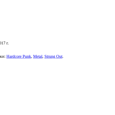
17 г.
тки:
Hardcore Punk
,
Metal
,
Strung Out
.