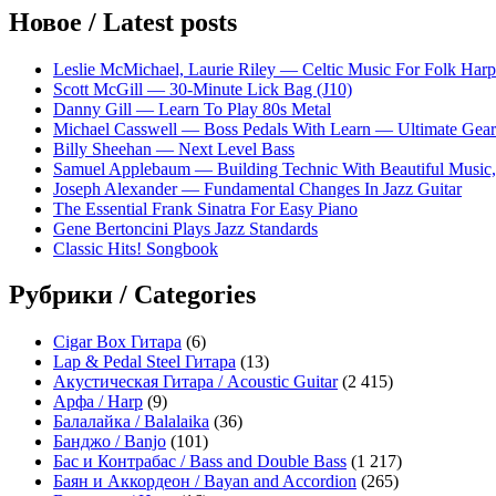
Новое / Latest posts
Leslie McMichael, Laurie Riley — Celtic Music For Folk Harp
Scott McGill — 30-Minute Lick Bag (J10)
Danny Gill — Learn To Play 80s Metal
Michael Casswell — Boss Pedals With Learn — Ultimate Gear
Billy Sheehan — Next Level Bass
Samuel Applebaum — Building Technic With Beautiful Music, 
Joseph Alexander — Fundamental Changes In Jazz Guitar
The Essential Frank Sinatra For Easy Piano
Gene Bertoncini Plays Jazz Standards
Classic Hits! Songbook
Рубрики / Categories
Cigar Box Гитара
(6)
Lap & Pedal Steel Гитара
(13)
Акустическая Гитара / Acoustic Guitar
(2 415)
Арфа / Harp
(9)
Балалайка / Balalaika
(36)
Банджо / Banjo
(101)
Бас и Контрабас / Bass and Double Bass
(1 217)
Баян и Аккордеон / Bayan and Accordion
(265)