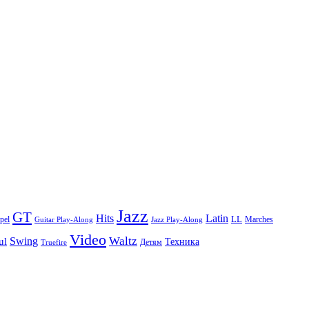
Jazz
GT
Hits
Latin
pel
LL
Marches
Guitar Play-Along
Jazz Play-Along
Video
Waltz
Swing
ul
Техника
Truefire
Детям