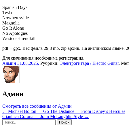
Spanish Days
Tesla
Nowheresville
Magnolia
Go It Alone
No Apologies
Westcoasttrendkill
pdf + gpx. Вес файла 29,8 mb, zip архив. На английском языке. 20
Для скачивания необходима регистрация.
Админ
31.08.2025
.
Рубрики:
Электрогитара / Electric Guitar
. Ме
Админ
Смотреть все сообщения от Админ
Навигация
← Michael Bolton — Go The Distance — From Disney’s Hercules
Gianluca Corona — John McLaughlin Style →
по
Sidebar
Найти:
записям