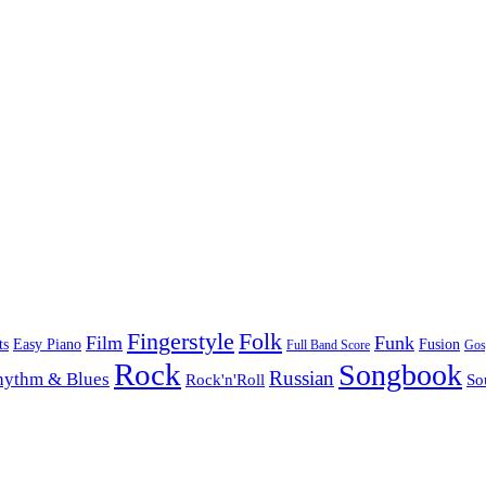
Folk
Fingerstyle
Film
Funk
Easy Piano
ts
Fusion
Full Band Score
Gos
Rock
Songbook
Russian
hythm & Blues
Rock'n'Roll
So