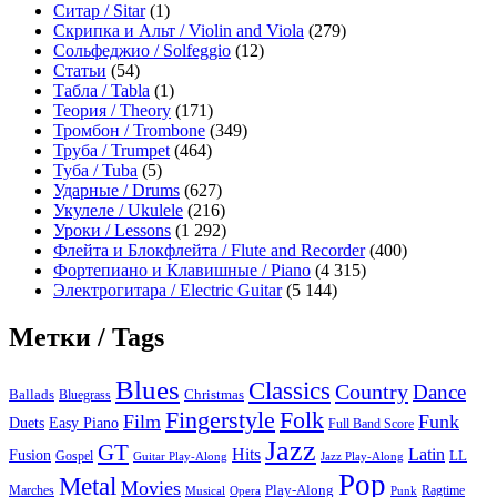
Ситар / Sitar
(1)
Скрипка и Альт / Violin and Viola
(279)
Сольфеджио / Solfeggio
(12)
Статьи
(54)
Табла / Tabla
(1)
Теория / Theory
(171)
Тромбон / Trombone
(349)
Труба / Trumpet
(464)
Туба / Tuba
(5)
Ударные / Drums
(627)
Укулеле / Ukulele
(216)
Уроки / Lessons
(1 292)
Флейта и Блокфлейта / Flute and Recorder
(400)
Фортепиано и Клавишные / Piano
(4 315)
Электрогитара / Electric Guitar
(5 144)
Метки / Tags
Blues
Classics
Country
Dance
Ballads
Bluegrass
Christmas
Folk
Fingerstyle
Film
Funk
Easy Piano
Duets
Full Band Score
Jazz
GT
Hits
Latin
Fusion
Gospel
LL
Guitar Play-Along
Jazz Play-Along
Pop
Metal
Movies
Marches
Play-Along
Ragtime
Musical
Opera
Punk