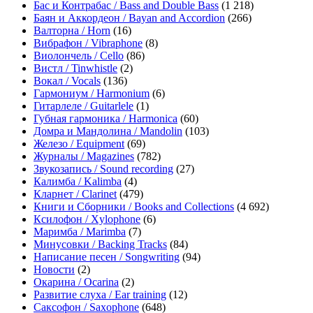
Бас и Контрабас / Bass and Double Bass
(1 218)
Баян и Аккордеон / Bayan and Accordion
(266)
Валторна / Horn
(16)
Вибрафон / Vibraphone
(8)
Виолончель / Cello
(86)
Вистл / Tinwhistle
(2)
Вокал / Vocals
(136)
Гармониум / Harmonium
(6)
Гитарлеле / Guitarlele
(1)
Губная гармоника / Harmonica
(60)
Домра и Мандолина / Mandolin
(103)
Железо / Equipment
(69)
Журналы / Magazines
(782)
Звукозапись / Sound recording
(27)
Калимба / Kalimba
(4)
Кларнет / Clarinet
(479)
Книги и Сборники / Books and Collections
(4 692)
Ксилофон / Xylophone
(6)
Маримба / Marimba
(7)
Минусовки / Backing Tracks
(84)
Написание песен / Songwriting
(94)
Новости
(2)
Окарина / Ocarina
(2)
Развитие слуха / Ear training
(12)
Саксофон / Saxophone
(648)