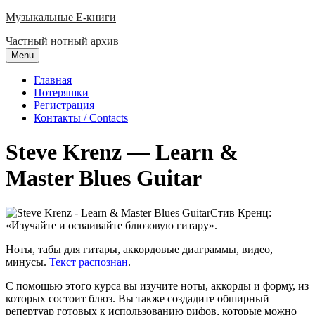
Skip
Музыкальные E-книги
to
Частный нотный архив
content
Menu
Главная
Потеряшки
Регистрация
Контакты / Contacts
Steve Krenz — Learn &
Master Blues Guitar
Стив Кренц:
«Изучайте и осваивайте блюзовую гитару».
Ноты, табы для гитары, аккордовые диаграммы, видео,
минусы.
Текст распознан
.
С помощью этого курса вы изучите ноты, аккорды и форму, из
которых состоит блюз. Вы также создадите обширный
репертуар готовых к использованию рифов, которые можно