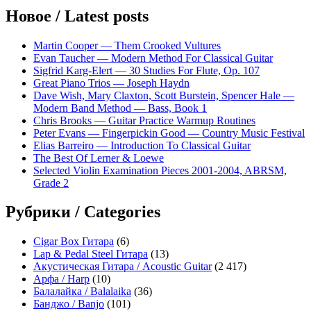
Новое / Latest posts
Martin Cooper — Them Crooked Vultures
Evan Taucher — Modern Method For Classical Guitar
Sigfrid Karg-Elert — 30 Studies For Flute, Op. 107
Great Piano Trios — Joseph Haydn
Dave Wish, Mary Claxton, Scott Burstein, Spencer Hale —
Modern Band Method — Bass, Book 1
Chris Brooks — Guitar Practice Warmup Routines
Peter Evans — Fingerpickin Good — Country Music Festival
Elias Barreiro — Introduction To Classical Guitar
The Best Of Lerner & Loewe
Selected Violin Examination Pieces 2001-2004, ABRSM,
Grade 2
Рубрики / Categories
Cigar Box Гитара
(6)
Lap & Pedal Steel Гитара
(13)
Акустическая Гитара / Acoustic Guitar
(2 417)
Арфа / Harp
(10)
Балалайка / Balalaika
(36)
Банджо / Banjo
(101)