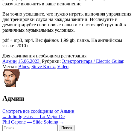
сразу же включить в ваше исполнение.
Вы точно услышите, что нужно играть, выполняя упражнения
для тренировки слуха на каждом занятии. Исследуйте и
демонстрируйте свои новые навыки с настоящей группой в
различных музыкальных условиях.
pdf + mp3, mp4. Вес файлов 1,99 gb, папка. На английском
языке. 2010 г.
Для скачивания необходима регистрация.
Админ
15.06.2023
.
Рубрики:
Электрогитара / Electric Guitar
.
Метки:
Blues
,
Steve Krenz
,
Video
.
Админ
Смотреть все сообщения от Админ
Навигация
← Julio Iglesias — Lo Mejor De
Phil Capone — Slide Soloing →
по
Sidebar
Найти:
записям