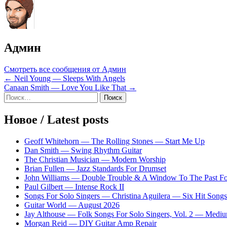
Админ
Смотреть все сообщения от Админ
Навигация
← Neil Young — Sleeps With Angels
Canaan Smith — Love You Like That →
по
Sidebar
Найти:
записям
Новое / Latest posts
Geoff Whitehorn — The Rolling Stones — Start Me Up
Dan Smith — Swing Rhythm Guitar
The Christian Musician — Modern Worship
Brian Fullen — Jazz Standards For Drumset
John Williams — Double Trouble & A Window To The Past For 
Paul Gilbert — Intense Rock II
Songs For Solo Singers — Christina Aguilera — Six Hit Songs
Guitar World — August 2026
Jay Althouse — Folk Songs For Solo Singers, Vol. 2 — Medi
Morgan Reid — DIY Guitar Amp Repair