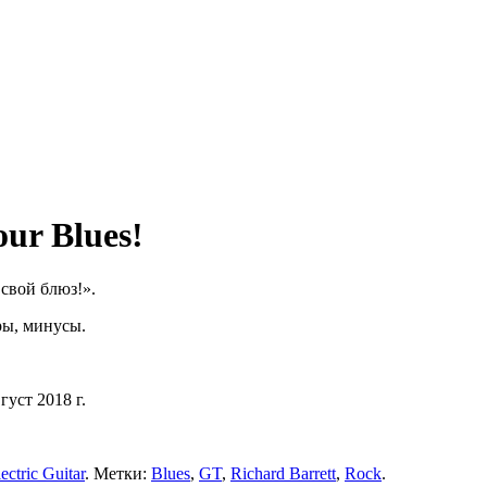
ur Blues!
 свой блюз!».
ры, минусы.
густ 2018 г.
ctric Guitar
. Метки:
Blues
,
GT
,
Richard Barrett
,
Rock
.