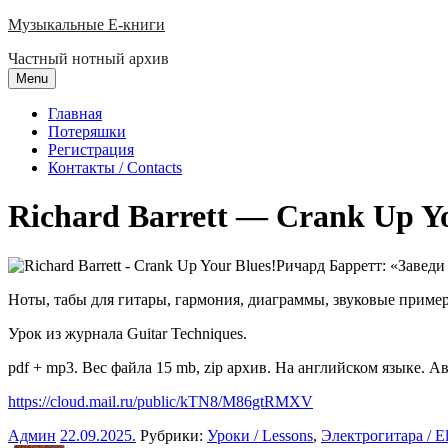
Skip
Музыкальные E-книги
to
Частный нотный архив
content
Menu
Главная
Потеряшки
Регистрация
Контакты / Contacts
Richard Barrett — Crank Up Yo
Ричард Барретт: «Заведи
Ноты, табы для гитары, гармония, диаграммы, звуковые приме
Урок из журнала Guitar Techniques.
pdf + mp3. Вес файла 15 mb, zip архив. На английском языке. Ав
https://cloud.mail.ru/public/kTN8/M86gtRMXV
Админ
22.09.2025
.
Рубрики:
Уроки / Lessons
,
Электрогитара / Ele