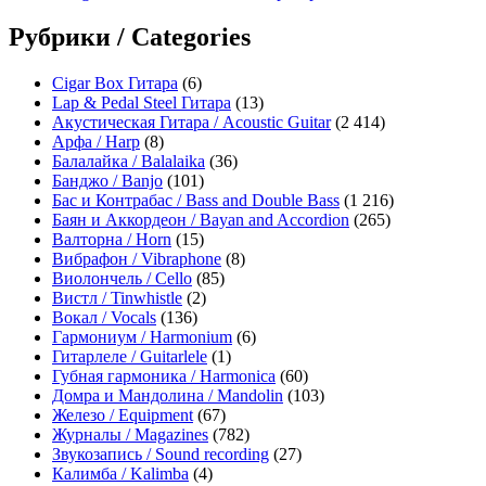
Рубрики / Categories
Cigar Box Гитара
(6)
Lap & Pedal Steel Гитара
(13)
Акустическая Гитара / Acoustic Guitar
(2 414)
Арфа / Harp
(8)
Балалайка / Balalaika
(36)
Банджо / Banjo
(101)
Бас и Контрабас / Bass and Double Bass
(1 216)
Баян и Аккордеон / Bayan and Accordion
(265)
Валторна / Horn
(15)
Вибрафон / Vibraphone
(8)
Виолончель / Cello
(85)
Вистл / Tinwhistle
(2)
Вокал / Vocals
(136)
Гармониум / Harmonium
(6)
Гитарлеле / Guitarlele
(1)
Губная гармоника / Harmonica
(60)
Домра и Мандолина / Mandolin
(103)
Железо / Equipment
(67)
Журналы / Magazines
(782)
Звукозапись / Sound recording
(27)
Калимба / Kalimba
(4)