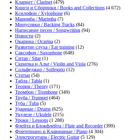
Кларнет / Clarinet
(479)
Книги и Сборники / Books and Collections
(4 672)
Ксилофон / Xylophone
(6)
Маримба / Marimba
(7)
Минусовки / Backing Tracks
(84)
Написание песен / Songwriting
(94)
Новости
(2)
Окарина / Ocarina
(2)
Развитие слуха / Ear training
(12)
Саксофон / Saxophone
(648)
Ситар / Sitar
(1)
Скрипка и Альт / Violin and Viola
(276)
Сольфеджио / Solfeggio
(12)
Статьи
(54)
Табла / Tabla
(1)
Теория / Theory
(171)
Тромбон / Trombone
(349)
Труба / Trumpet
(464)
Туба / Tuba
(5)
Ударные / Drums
(625)
Укулеле / Ukulele
(215)
Уроки / Lessons
(1 288)
Флейта и Блокфлейта / Flute and Recorder
(399)
Фортепиано и Клавишные / Piano
(4 304)
Электрогитара / Electric Guitar
(5 129)