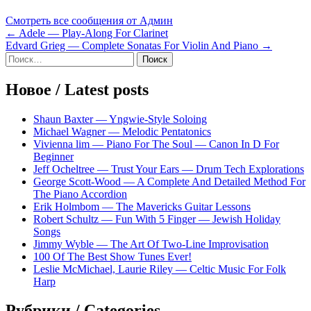
Смотреть все сообщения от Админ
Навигация
← Adele — Play-Along For Clarinet
Edvard Grieg — Complete Sonatas For Violin And Piano →
по
Sidebar
Найти:
записям
Новое / Latest posts
Shaun Baxter — Yngwie-Style Soloing
Michael Wagner — Melodic Pentatonics
Vivienna lim — Piano For The Soul — Canon In D For
Beginner
Jeff Ocheltree — Trust Your Ears — Drum Tech Explorations
George Scott-Wood — A Complete And Detailed Method For
The Piano Accordion
Erik Holmbom — The Mavericks Guitar Lessons
Robert Schultz — Fun With 5 Finger — Jewish Holiday
Songs
Jimmy Wyble — The Art Of Two-Line Improvisation
100 Of The Best Show Tunes Ever!
Leslie McMichael, Laurie Riley — Celtic Music For Folk
Harp
Рубрики / Categories