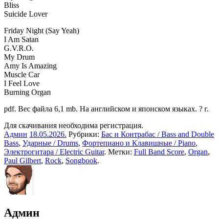
Bliss
Suicide Lover
Friday Night (Say Yeah)
I Am Satan
G.V.R.O.
My Drum
Amy Is Amazing
Muscle Car
I Feel Love
Burning Organ
pdf. Вес файла 6,1 mb. На английском и японском языках. ? г.
Для скачивания необходима регистрация.
Админ
18.05.2026
.
Рубрики:
Бас и Контрабас / Bass and Double
Bass
,
Ударные / Drums
,
Фортепиано и Клавишные / Piano
,
Электрогитара / Electric Guitar
. Метки:
Full Band Score
,
Organ
,
Paul Gilbert
,
Rock
,
Songbook
.
Админ