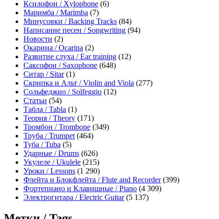
Ксилофон / Xylophone
(6)
Маримба / Marimba
(7)
Минусовки / Backing Tracks
(84)
Написание песен / Songwriting
(94)
Новости
(2)
Окарина / Ocarina
(2)
Развитие слуха / Ear training
(12)
Саксофон / Saxophone
(648)
Ситар / Sitar
(1)
Скрипка и Альт / Violin and Viola
(277)
Сольфеджио / Solfeggio
(12)
Статьи
(54)
Табла / Tabla
(1)
Теория / Theory
(171)
Тромбон / Trombone
(349)
Труба / Trumpet
(464)
Туба / Tuba
(5)
Ударные / Drums
(626)
Укулеле / Ukulele
(215)
Уроки / Lessons
(1 290)
Флейта и Блокфлейта / Flute and Recorder
(399)
Фортепиано и Клавишные / Piano
(4 309)
Электрогитара / Electric Guitar
(5 137)
Метки / Tags