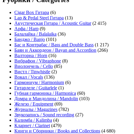
Cigar Box Гитара
(6)
Lap & Pedal Steel Гитара
(13)
Акустическая Гитара / Acoustic Guitar
(2 415)
Арфа / Harp
(9)
Балалайка / Balalaika
(36)
Банджо / Banjo
(101)
Бас и Контрабас / Bass and Double Bass
(1 217)
Баян и Аккордеон / Bayan and Accordion
(266)
Валторна / Horn
(16)
Вибрафон / Vibraphone
(8)
Виолончель / Cello
(85)
Вистл / Tinwhistle
(2)
Вокал / Vocals
(136)
Гармониум / Harmonium
(6)
Гитарлеле / Guitarlele
(1)
Губная гармоника / Harmonica
(60)
Домра и Мандолина / Mandolin
(103)
Железо / Equipment
(69)
Журналы / Magazines
(782)
Звукозапись / Sound recording
(27)
Калимба / Kalimba
(4)
Кларнет / Clarinet
(479)
Книги и Сборники / Books and Collections
(4 680)