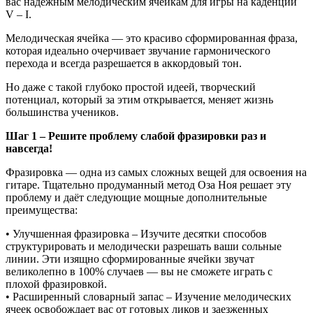
вас надежным мелодическим ячейкам для игры на каденции
V – I.
Мелодическая ячейка — это красиво сформированная фраза,
которая идеально очерчивает звучание гармонического
перехода и всегда разрешается в аккордовый тон.
Но даже с такой глубоко простой идеей, творческий
потенциал, который за этим открывается, меняет жизнь
большинства учеников.
Шаг 1 – Решите проблему слабой фразировки раз и
навсегда!
Фразировка — одна из самых сложных вещей для освоения на
гитаре. Тщательно продуманный метод Оза Ноя решает эту
проблему и даёт следующие мощные дополнительные
преимущества:
• Улучшенная фразировка – Изучите десятки способов
структурировать и мелодически разрешать ваши сольные
линии. Эти изящно сформированные ячейки звучат
великолепно в 100% случаев — вы не сможете играть с
плохой фразировкой.
• Расширенный словарный запас – Изучение мелодических
ячеек освобождает вас от готовых ликов и заезженных