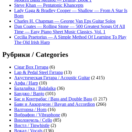
Steve Khan — Pentatonic Khancepts
Lady Gaga & Bradley Cooper — Shallow — From A Star Is
Born
Charles H. Chapman — George Van Eps Guitar Solos
Dan Coates — Rolling Stone — 500 Greatest Songs Of All
Time — Easy Piano Sheet Music Classics, Vol. 1
Cecilia Praetorius — A Simple Method Of Learning To Play
The Old Irish Harp
Рубрики / Categories
Cigar Box Гитара
(6)
Lap & Pedal Steel Гитара
(13)
Акустическая Гитара / Acoustic Guitar
(2 415)
Арфа / Harp
(10)
Балалайка / Balalaika
(36)
Банджо / Banjo
(101)
Бас и Контрабас / Bass and Double Bass
(1 217)
Баян и Аккордеон / Bayan and Accordion
(266)
Валторна / Horn
(16)
Вибрафон / Vibraphone
(8)
Виолончель / Cello
(85)
Вистл / Tinwhistle
(2)
Вокал / Vocals
(136)