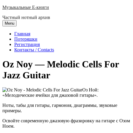
Skip
Музыкальные E-книги
to
Частный нотный архив
content
Menu
Главная
Потеряшки
Регистрация
Контакты / Contacts
Oz Noy — Melodic Cells For
Jazz Guitar
Оз Ной:
«Мелодические ячейки для джазовой гитары».
Ноты, табы для гитары, гармония, диаграммы, звуковые
примеры.
Освойте современную джазовую фразировку на гитаре с Озом
Ноем.