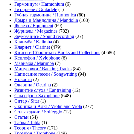
Гармониум / Harmonium
(6)
Гитарлеле / Guitarlele
(1)
Губная гармоника / Harmonica
(60)
Домра и Мандолина / Mandolin
(103)
Железо / Equipment
(69)
Журналы / Magazines
(782)
Звукозапись / Sound recording
(27)
Калимба / Kalimba
(4)
Кларнет / Clarinet
(479)
Книги и Сборники / Books and Collections
(4 686)
Ксилофон / Xylophone
(6)
Маримба / Marimba
(7)
Минусовки / Backing Tracks
(84)
Написание песен / Songwriting
(94)
Новости
(2)
Окарина / Ocarina
(2)
Развитие слуха / Ear training
(12)
Саксофон / Saxophone
(648)
Ситар / Sitar
(1)
Скрипка и Альт / Violin and Viola
(277)
Сольфеджио / Solfeggio
(12)
Статьи
(54)
Табла / Tabla
(1)
Теория / Theory
(171)
Тромбон / Trombone
(349)