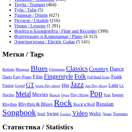
Труба / Trumpet
(464)
Туба / Tuba
(5)
Ударные / Drums
(627)
Укулеле / Ukulele
(216)
Уроки / Lessons
(1 291)
Флейта и Блокфлейта / Flute and Recorder
(399)
Фортепиано и Клавишные / Piano
(4 312)
Электрогитара / Electric Guitar
(5 141)
Метки / Tags
Blues
Classics
Country
Dance
Ballads
Bluegrass
Christmas
Folk
Fingerstyle
Film
Funk
Easy Piano
Duets
Full Band Score
Jazz
GT
Hits
Latin
Fusion
Gospel
LL
Guitar Play-Along
Jazz Play-Along
Pop
Metal
Movies
Marches
Play-Along
Ragtime
Musical
Opera
Punk
Rock
Russian
Rhythm & Blues
Rock'n'Roll
Rhythm
Songbook
Video
Waltz
Swing
Soul
Техника
Truefire
Детям
Статистика / Statistics