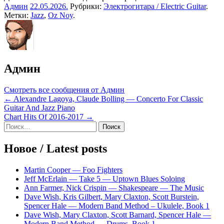
Админ
22.05.2026
.
Рубрики:
Электрогитара / Electric Guitar
.
Метки:
Jazz
,
Oz Noy
.
Админ
Смотреть все сообщения от Админ
Навигация
← Alexandre Lagoya, Claude Bolling — Concerto For Classic
Guitar And Jazz Piano
по
Chart Hits Of 2016-2017 →
записям
Sidebar
Найти:
Новое / Latest posts
Martin Cooper — Foo Fighters
Jeff McErlain — Take 5 — Uptown Blues Soloing
Ann Farmer, Nick Crispin — Shakespeare — The Music
Dave Wish, Kris Gilbert, Mary Claxton, Scott Burstein,
Spencer Hale — Modern Band Method – Ukulele, Book 1
Dave Wish, Mary Claxton, Scott Barnard, Spencer Hale —
Modern Band Method — Drums, Book 1