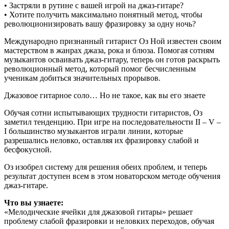
• Застряли в рутине с вашей игрой на джаз-гитаре?
• Хотите получить максимально понятный метод, чтобы
революционизировать вашу фразировку за одну ночь?
Международно признанный гитарист Оз Ной известен своим
мастерством в жанрах джаза, рока и блюза. Помогая сотням
музыкантов осваивать джаз-гитару, теперь он готов раскрыть
революционный метод, который помог бесчисленным
ученикам добиться значительных прорывов.
Джазовое гитарное соло… Но не такое, как вы его знаете
Обучая сотни испытывающих трудности гитаристов, Оз
заметил тенденцию. При игре на последовательности II – V –
I большинство музыкантов играли линии, которые
разрешались неловко, оставляя их фразировку слабой и
бесфокусной.
Оз изобрел систему для решения обеих проблем, и теперь
результат доступен всем в этом новаторском методе обучения
джаз-гитаре.
Что вы узнаете:
«Мелодические ячейки для джазовой гитары» решает
проблему слабой фразировки и неловких переходов, обучая