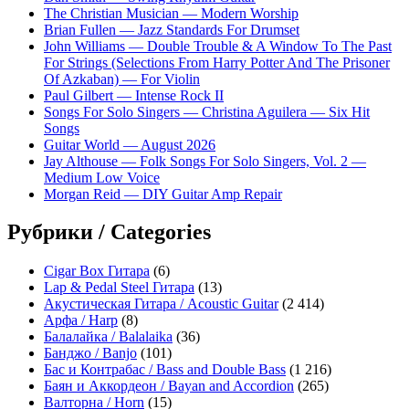
The Christian Musician — Modern Worship
Brian Fullen — Jazz Standards For Drumset
John Williams — Double Trouble & A Window To The Past
For Strings (Selections From Harry Potter And The Prisoner
Of Azkaban) — For Violin
Paul Gilbert — Intense Rock II
Songs For Solo Singers — Christina Aguilera — Six Hit
Songs
Guitar World — August 2026
Jay Althouse — Folk Songs For Solo Singers, Vol. 2 —
Medium Low Voice
Morgan Reid — DIY Guitar Amp Repair
Рубрики / Categories
Cigar Box Гитара
(6)
Lap & Pedal Steel Гитара
(13)
Акустическая Гитара / Acoustic Guitar
(2 414)
Арфа / Harp
(8)
Балалайка / Balalaika
(36)
Банджо / Banjo
(101)
Бас и Контрабас / Bass and Double Bass
(1 216)
Баян и Аккордеон / Bayan and Accordion
(265)
Валторна / Horn
(15)