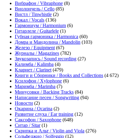
Вибрафон / Vibraphone
(8)
Виолончель / Cello
(85)
Вистл / Tinwhistle
(2)
Вокал / Vocals
(136)
Гармониум / Harmonium
(6)
Гитарлеле / Guitarlele
(1)
Губная гармоника / Harmonica
(60)
Домра и Мандолина / Mandolin
(103)
Железо / Equipment
(67)
Журналы / Magazines
(782)
Звукозапись / Sound recording
(27)
Калимба / Kalimba
(4)
Кларнет / Clarinet
(479)
Книги и Сборники / Books and Collections
(4 672)
Ксилофон / Xylophone
(6)
Маримба / Marimba
(7)
Минусовки / Backing Tracks
(84)
Написание песен / Songwriting
(94)
Новости
(2)
Окарина / Ocarina
(2)
Развитие слуха / Ear training
(12)
Саксофон / Saxophone
(648)
Ситар / Sitar
(1)
Скрипка и Альт / Violin and Viola
(276)
Сольфеджио / Solfeggio
(12)