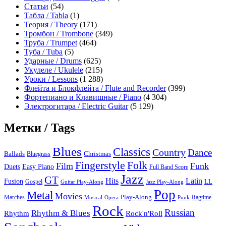
Статьи
(54)
Табла / Tabla
(1)
Теория / Theory
(171)
Тромбон / Trombone
(349)
Труба / Trumpet
(464)
Туба / Tuba
(5)
Ударные / Drums
(625)
Укулеле / Ukulele
(215)
Уроки / Lessons
(1 288)
Флейта и Блокфлейта / Flute and Recorder
(399)
Фортепиано и Клавишные / Piano
(4 304)
Электрогитара / Electric Guitar
(5 129)
Метки / Tags
Blues
Classics
Country
Dance
Ballads
Bluegrass
Christmas
Folk
Fingerstyle
Film
Funk
Easy Piano
Duets
Full Band Score
Jazz
GT
Hits
Latin
Fusion
Gospel
LL
Guitar Play-Along
Jazz Play-Along
Pop
Metal
Movies
Marches
Play-Along
Ragtime
Musical
Opera
Punk
Rock
Russian
Rhythm & Blues
Rock'n'Roll
Rhythm