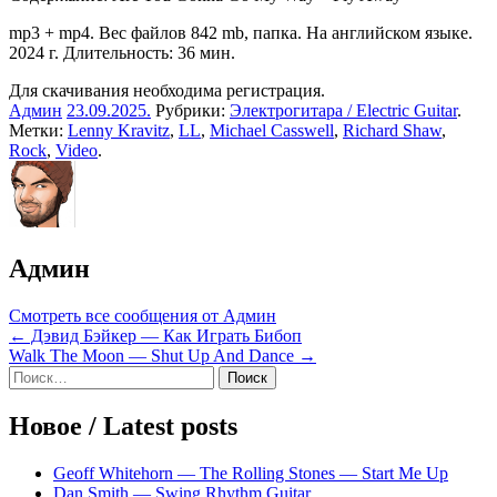
mp3 + mp4. Вес файлов 842 mb, папка. На английском языке.
2024 г. Длительность: 36 мин.
Для скачивания необходима регистрация.
Админ
23.09.2025
.
Рубрики:
Электрогитара / Electric Guitar
.
Метки:
Lenny Kravitz
,
LL
,
Michael Casswell
,
Richard Shaw
,
Rock
,
Video
.
Админ
Смотреть все сообщения от Админ
Навигация
← Дэвид Бэйкер — Как Играть Бибоп
Walk The Moon — Shut Up And Dance →
по
Sidebar
Найти:
записям
Новое / Latest posts
Geoff Whitehorn — The Rolling Stones — Start Me Up
Dan Smith — Swing Rhythm Guitar