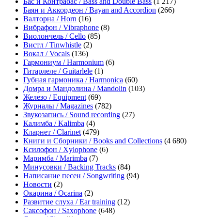
Бас и Контрабас / Bass and Double Bass
(1 217)
Баян и Аккордеон / Bayan and Accordion
(266)
Валторна / Horn
(16)
Вибрафон / Vibraphone
(8)
Виолончель / Cello
(85)
Вистл / Tinwhistle
(2)
Вокал / Vocals
(136)
Гармониум / Harmonium
(6)
Гитарлеле / Guitarlele
(1)
Губная гармоника / Harmonica
(60)
Домра и Мандолина / Mandolin
(103)
Железо / Equipment
(69)
Журналы / Magazines
(782)
Звукозапись / Sound recording
(27)
Калимба / Kalimba
(4)
Кларнет / Clarinet
(479)
Книги и Сборники / Books and Collections
(4 680)
Ксилофон / Xylophone
(6)
Маримба / Marimba
(7)
Минусовки / Backing Tracks
(84)
Написание песен / Songwriting
(94)
Новости
(2)
Окарина / Ocarina
(2)
Развитие слуха / Ear training
(12)
Саксофон / Saxophone
(648)