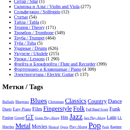
Ситар / Sitar
(1)
Скрипка и Альт / Violin and Viola
(277)
Сольфеджио / Solfeggio
(12)
Статьи
(54)
Табла / Tabla
(1)
Теория / Theory
(171)
Тромбон / Trombone
(349)
Труба / Trumpet
(464)
Туба / Tuba
(5)
Ударные / Drums
(626)
Укулеле / Ukulele
(215)
Уроки / Lessons
(1 290)
Флейта и Блокфлейта / Flute and Recorder
(399)
Фортепиано и Клавишные / Piano
(4 309)
Электрогитара / Electric Guitar
(5 137)
Метки / Tags
Blues
Classics
Country
Dance
Ballads
Bluegrass
Christmas
Folk
Fingerstyle
Film
Funk
Easy Piano
Duets
Full Band Score
Jazz
GT
Hits
Latin
Fusion
Gospel
LL
Guitar Play-Along
Jazz Play-Along
Pop
Metal
Movies
Marches
Play-Along
Ragtime
Musical
Opera
Punk