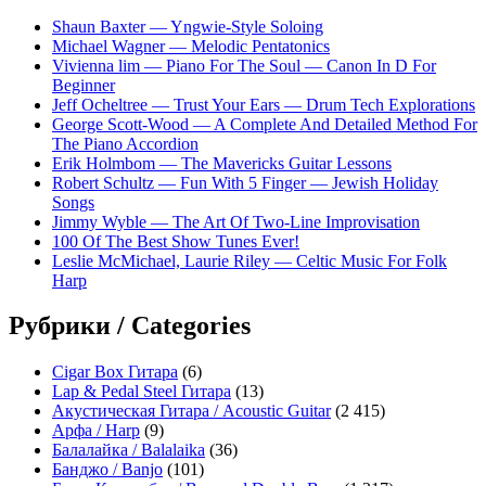
Shaun Baxter — Yngwie-Style Soloing
Michael Wagner — Melodic Pentatonics
Vivienna lim — Piano For The Soul — Canon In D For
Beginner
Jeff Ocheltree — Trust Your Ears — Drum Tech Explorations
George Scott-Wood — A Complete And Detailed Method For
The Piano Accordion
Erik Holmbom — The Mavericks Guitar Lessons
Robert Schultz — Fun With 5 Finger — Jewish Holiday
Songs
Jimmy Wyble — The Art Of Two-Line Improvisation
100 Of The Best Show Tunes Ever!
Leslie McMichael, Laurie Riley — Celtic Music For Folk
Harp
Рубрики / Categories
Cigar Box Гитара
(6)
Lap & Pedal Steel Гитара
(13)
Акустическая Гитара / Acoustic Guitar
(2 415)
Арфа / Harp
(9)
Балалайка / Balalaika
(36)
Банджо / Banjo
(101)