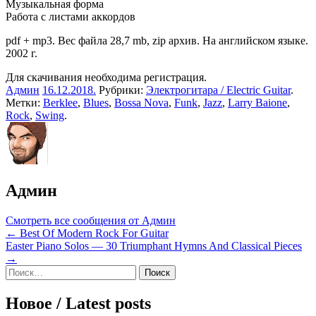
Музыкальная форма
Работа с листами аккордов
pdf + mp3. Вес файла 28,7 mb, zip архив. На английском языке.
2002 г.
Для скачивания необходима регистрация.
Админ
16.12.2018
.
Рубрики:
Электрогитара / Electric Guitar
.
Метки:
Berklee
,
Blues
,
Bossa Nova
,
Funk
,
Jazz
,
Larry Baione
,
Rock
,
Swing
.
Админ
Смотреть все сообщения от Админ
Навигация
← Best Of Modern Rock For Guitar
Easter Piano Solos — 30 Triumphant Hymns And Classical Pieces
по
→
записям
Sidebar
Найти:
Новое / Latest posts