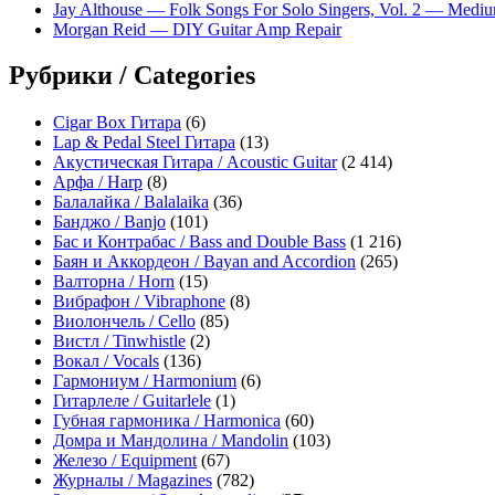
Jay Althouse — Folk Songs For Solo Singers, Vol. 2 — Medi
Morgan Reid — DIY Guitar Amp Repair
Рубрики / Categories
Cigar Box Гитара
(6)
Lap & Pedal Steel Гитара
(13)
Акустическая Гитара / Acoustic Guitar
(2 414)
Арфа / Harp
(8)
Балалайка / Balalaika
(36)
Банджо / Banjo
(101)
Бас и Контрабас / Bass and Double Bass
(1 216)
Баян и Аккордеон / Bayan and Accordion
(265)
Валторна / Horn
(15)
Вибрафон / Vibraphone
(8)
Виолончель / Cello
(85)
Вистл / Tinwhistle
(2)
Вокал / Vocals
(136)
Гармониум / Harmonium
(6)
Гитарлеле / Guitarlele
(1)
Губная гармоника / Harmonica
(60)
Домра и Мандолина / Mandolin
(103)
Железо / Equipment
(67)
Журналы / Magazines
(782)