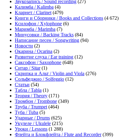
Звукозапись / Sound recording
(27)
Калимба / Kalimba
(4)
Кларнет / Clarinet
(479)
Книги и Сборники / Books and Collections
(4 672)
Ксилофон / Xylophone
(6)
Маримба / Marimba
(7)
Минусовки / Backing Tracks
(84)
Написание песен / Songwriting
(94)
Новости
(2)
Окарина / Ocarina
(2)
Развитие слуха / Ear training
(12)
Саксофон / Saxophone
(648)
Ситар / Sitar
(1)
Скрипка и Альт / Violin and Viola
(276)
Сольфеджио / Solfeggio
(12)
Статьи
(54)
Табла / Tabla
(1)
Теория / Theory
(171)
Тромбон / Trombone
(349)
Труба / Trumpet
(464)
Туба / Tuba
(5)
Ударные / Drums
(625)
Укулеле / Ukulele
(215)
Уроки / Lessons
(1 288)
Флейта и Блокфлейта / Flute and Recorder
(399)