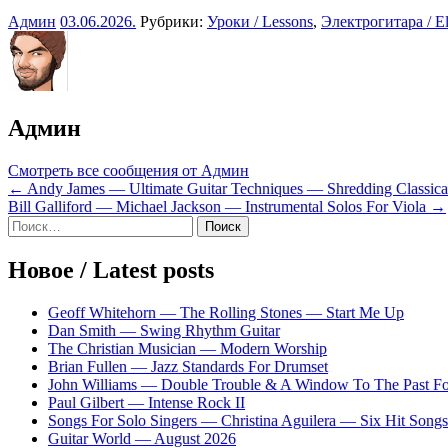
Админ
03.06.2026
.
Рубрики:
Уроки / Lessons
,
Электрогитара / Ele
Админ
Смотреть все сообщения от Админ
Навигация
← Andy James — Ultimate Guitar Techniques — Shredding Classica
Bill Galliford — Michael Jackson — Instrumental Solos For Viola →
по
Sidebar
Найти:
записям
Новое / Latest posts
Geoff Whitehorn — The Rolling Stones — Start Me Up
Dan Smith — Swing Rhythm Guitar
The Christian Musician — Modern Worship
Brian Fullen — Jazz Standards For Drumset
John Williams — Double Trouble & A Window To The Past For 
Paul Gilbert — Intense Rock II
Songs For Solo Singers — Christina Aguilera — Six Hit Songs
Guitar World — August 2026