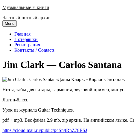
Skip
Музыкальные E-книги
to
Частный нотный архив
content
Menu
Главная
Потеряшки
Регистрация
Контакты / Contacts
Jim Clark — Carlos Santana
Джим Кларк: «Карлос Сантана».
Ноты, табы для гитары, гармония, звуковой пример, минус.
Латин-блюз.
Урок из журнала Guitar Techniques.
pdf + mp3. Вес файла 2,9 mb, zip архив. На английском языке. С
https://cloud.mail.ru/public/p4Sn/tRnZ78ESJ