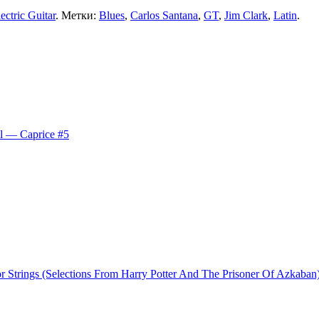
ctric Guitar
. Метки:
Blues
,
Carlos Santana
,
GT
,
Jim Clark
,
Latin
.
l — Caprice #5
Strings (Selections From Harry Potter And The Prisoner Of Azkaban