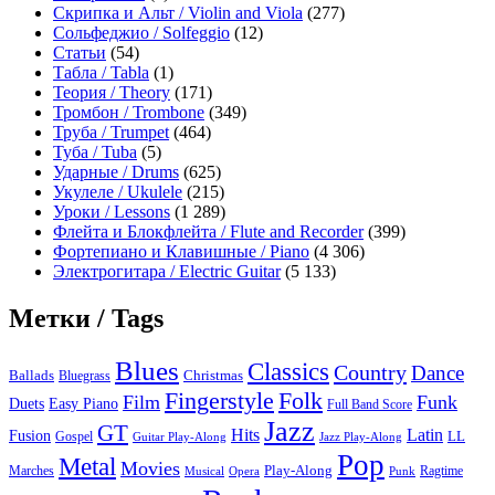
Скрипка и Альт / Violin and Viola
(277)
Сольфеджио / Solfeggio
(12)
Статьи
(54)
Табла / Tabla
(1)
Теория / Theory
(171)
Тромбон / Trombone
(349)
Труба / Trumpet
(464)
Туба / Tuba
(5)
Ударные / Drums
(625)
Укулеле / Ukulele
(215)
Уроки / Lessons
(1 289)
Флейта и Блокфлейта / Flute and Recorder
(399)
Фортепиано и Клавишные / Piano
(4 306)
Электрогитара / Electric Guitar
(5 133)
Метки / Tags
Blues
Classics
Country
Dance
Ballads
Bluegrass
Christmas
Folk
Fingerstyle
Film
Funk
Easy Piano
Duets
Full Band Score
Jazz
GT
Hits
Latin
Fusion
Gospel
LL
Guitar Play-Along
Jazz Play-Along
Pop
Metal
Movies
Marches
Play-Along
Ragtime
Musical
Opera
Punk