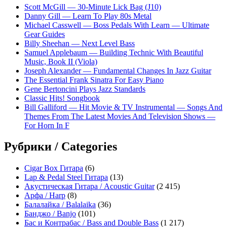
Scott McGill — 30-Minute Lick Bag (J10)
Danny Gill — Learn To Play 80s Metal
Michael Casswell — Boss Pedals With Learn — Ultimate
Gear Guides
Billy Sheehan — Next Level Bass
Samuel Applebaum — Building Technic With Beautiful
Music, Book II (Viola)
Joseph Alexander — Fundamental Changes In Jazz Guitar
The Essential Frank Sinatra For Easy Piano
Gene Bertoncini Plays Jazz Standards
Classic Hits! Songbook
Bill Galliford — Hit Movie & TV Instrumental — Songs And
Themes From The Latest Movies And Television Shows —
For Horn In F
Рубрики / Categories
Cigar Box Гитара
(6)
Lap & Pedal Steel Гитара
(13)
Акустическая Гитара / Acoustic Guitar
(2 415)
Арфа / Harp
(8)
Балалайка / Balalaika
(36)
Банджо / Banjo
(101)
Бас и Контрабас / Bass and Double Bass
(1 217)