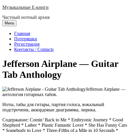
Skip
Музыкальные E-книги
to
Частный нотный архив
content
Menu
Главная
Потеряшки
Регистрация
Контакты / Contacts
Jefferson Airplane — Guitar
Tab Anthology
Jefferson Airplane —
антология гитарных табов.
Ноты, табы для гитары, партия голоса, вокальный
подстрочник, аккордовые диаграммы, лирика.
Содержание: Comin’ Back to Me * Embryonic Journey * Good
Shepherd * Lather * Plastic Fantastic Lover * She Has Funny Cars
* Somebody to Love * Three-Fifths of a Mile in 10 Seconds *