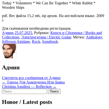
Today * Volunteers * We Can Be Together * White Rabbit *
Wooden Ships
pdf. Вес файла 15,2 mb, zip архив. На английском языке. 2009
г.
Для скачивания необходима регистрация.
Админ
25.07.2025
.
Рубрики:
Книги и Сборники / Books and
Collections
,
Электрогитара / Electric Guitar
. Метки:
Anthology
,
Jefferson Airplane
,
Rock
,
Songbook
.
Админ
Смотреть все сообщения от Админ
Навигация
← Танцы Для Аккордеона Или Баяна
Christina Aguilera — Reflection →
по
Sidebar
Найти:
записям
Новое / Latest posts