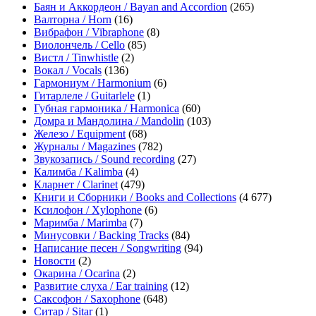
Баян и Аккордеон / Bayan and Accordion
(265)
Валторна / Horn
(16)
Вибрафон / Vibraphone
(8)
Виолончель / Cello
(85)
Вистл / Tinwhistle
(2)
Вокал / Vocals
(136)
Гармониум / Harmonium
(6)
Гитарлеле / Guitarlele
(1)
Губная гармоника / Harmonica
(60)
Домра и Мандолина / Mandolin
(103)
Железо / Equipment
(68)
Журналы / Magazines
(782)
Звукозапись / Sound recording
(27)
Калимба / Kalimba
(4)
Кларнет / Clarinet
(479)
Книги и Сборники / Books and Collections
(4 677)
Ксилофон / Xylophone
(6)
Маримба / Marimba
(7)
Минусовки / Backing Tracks
(84)
Написание песен / Songwriting
(94)
Новости
(2)
Окарина / Ocarina
(2)
Развитие слуха / Ear training
(12)
Саксофон / Saxophone
(648)
Ситар / Sitar
(1)