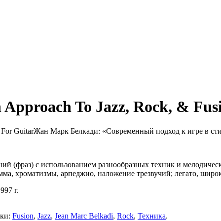
Approach To Jazz, Rock, & Fusi
Жан Марк Белкади: «Современный подход к игре в сти
ний (фраз) с использованием разнообразных техник и мелодиче
, хроматизмы, арпеджио, наложение трезвучий; легато, широки
997 г.
тки:
Fusion
,
Jazz
,
Jean Marc Belkadi
,
Rock
,
Техника
.