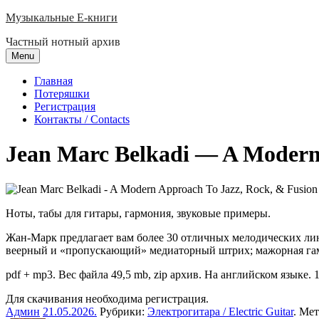
Skip
Музыкальные E-книги
to
Частный нотный архив
content
Menu
Главная
Потеряшки
Регистрация
Контакты / Contacts
Jean Marc Belkadi — A Modern 
Ноты, табы для гитары, гармония, звуковые примеры.
Жан-Марк предлагает вам более 30 отличных мелодических ли
веерный и «пропускающий» медиаторный штрих; мажорная гамма
pdf + mp3. Вес файла 49,5 mb, zip архив. На английском языке. 1
Для скачивания необходима регистрация.
Админ
21.05.2026
.
Рубрики:
Электрогитара / Electric Guitar
. Ме