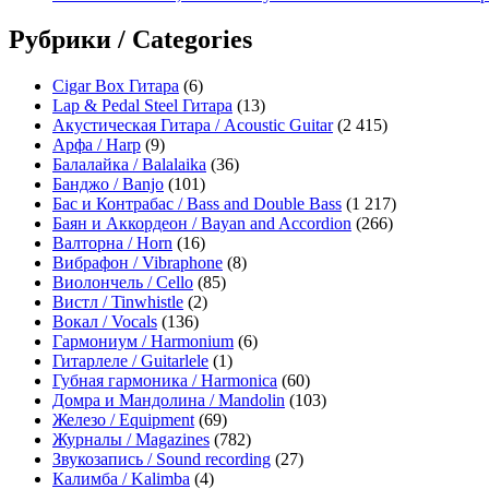
Рубрики / Categories
Cigar Box Гитара
(6)
Lap & Pedal Steel Гитара
(13)
Акустическая Гитара / Acoustic Guitar
(2 415)
Арфа / Harp
(9)
Балалайка / Balalaika
(36)
Банджо / Banjo
(101)
Бас и Контрабас / Bass and Double Bass
(1 217)
Баян и Аккордеон / Bayan and Accordion
(266)
Валторна / Horn
(16)
Вибрафон / Vibraphone
(8)
Виолончель / Cello
(85)
Вистл / Tinwhistle
(2)
Вокал / Vocals
(136)
Гармониум / Harmonium
(6)
Гитарлеле / Guitarlele
(1)
Губная гармоника / Harmonica
(60)
Домра и Мандолина / Mandolin
(103)
Железо / Equipment
(69)
Журналы / Magazines
(782)
Звукозапись / Sound recording
(27)
Калимба / Kalimba
(4)