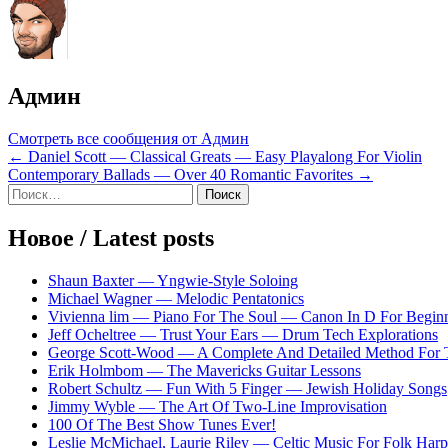
Админ
Смотреть все сообщения от Админ
Навигация
← Daniel Scott — Classical Greats — Easy Playalong For Violin
Contemporary Ballads — Over 40 Romantic Favorites →
по
Sidebar
Найти:
записям
Новое / Latest posts
Shaun Baxter — Yngwie-Style Soloing
Michael Wagner — Melodic Pentatonics
Vivienna lim — Piano For The Soul — Canon In D For Begin
Jeff Ocheltree — Trust Your Ears — Drum Tech Explorations
George Scott-Wood — A Complete And Detailed Method For 
Erik Holmbom — The Mavericks Guitar Lessons
Robert Schultz — Fun With 5 Finger — Jewish Holiday Songs
Jimmy Wyble — The Art Of Two-Line Improvisation
100 Of The Best Show Tunes Ever!
Leslie McMichael, Laurie Riley — Celtic Music For Folk Harp