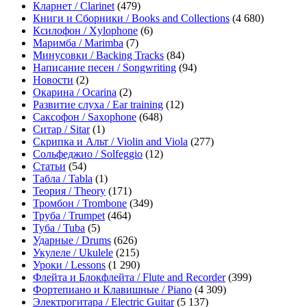
Кларнет / Clarinet
(479)
Книги и Сборники / Books and Collections
(4 680)
Ксилофон / Xylophone
(6)
Маримба / Marimba
(7)
Минусовки / Backing Tracks
(84)
Написание песен / Songwriting
(94)
Новости
(2)
Окарина / Ocarina
(2)
Развитие слуха / Ear training
(12)
Саксофон / Saxophone
(648)
Ситар / Sitar
(1)
Скрипка и Альт / Violin and Viola
(277)
Сольфеджио / Solfeggio
(12)
Статьи
(54)
Табла / Tabla
(1)
Теория / Theory
(171)
Тромбон / Trombone
(349)
Труба / Trumpet
(464)
Туба / Tuba
(5)
Ударные / Drums
(626)
Укулеле / Ukulele
(215)
Уроки / Lessons
(1 290)
Флейта и Блокфлейта / Flute and Recorder
(399)
Фортепиано и Клавишные / Piano
(4 309)
Электрогитара / Electric Guitar
(5 137)