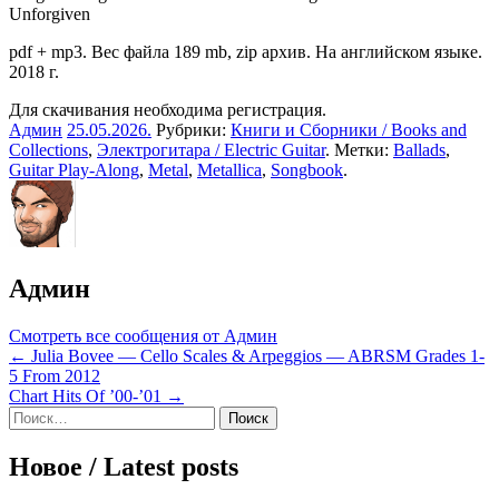
Unforgiven
pdf + mp3. Вес файла 189 mb, zip архив. На английском языке.
2018 г.
Для скачивания необходима регистрация.
Админ
25.05.2026
.
Рубрики:
Книги и Сборники / Books and
Collections
,
Электрогитара / Electric Guitar
. Метки:
Ballads
,
Guitar Play-Along
,
Metal
,
Metallica
,
Songbook
.
Админ
Смотреть все сообщения от Админ
Навигация
← Julia Bovee — Cello Scales & Arpeggios — ABRSM Grades 1-
5 From 2012
по
Chart Hits Of ’00-’01 →
записям
Sidebar
Найти:
Новое / Latest posts