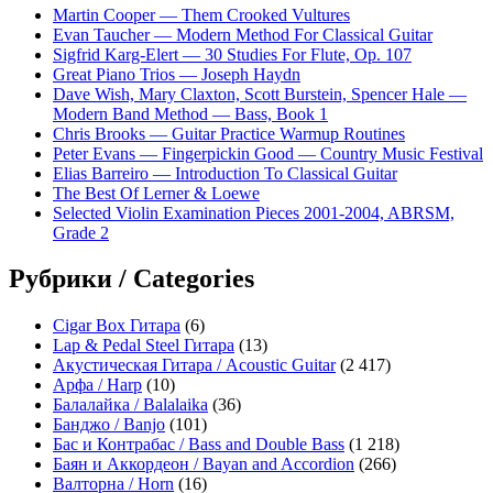
Martin Cooper — Them Crooked Vultures
Evan Taucher — Modern Method For Classical Guitar
Sigfrid Karg-Elert — 30 Studies For Flute, Op. 107
Great Piano Trios — Joseph Haydn
Dave Wish, Mary Claxton, Scott Burstein, Spencer Hale —
Modern Band Method — Bass, Book 1
Chris Brooks — Guitar Practice Warmup Routines
Peter Evans — Fingerpickin Good — Country Music Festival
Elias Barreiro — Introduction To Classical Guitar
The Best Of Lerner & Loewe
Selected Violin Examination Pieces 2001-2004, ABRSM,
Grade 2
Рубрики / Categories
Cigar Box Гитара
(6)
Lap & Pedal Steel Гитара
(13)
Акустическая Гитара / Acoustic Guitar
(2 417)
Арфа / Harp
(10)
Балалайка / Balalaika
(36)
Банджо / Banjo
(101)
Бас и Контрабас / Bass and Double Bass
(1 218)
Баян и Аккордеон / Bayan and Accordion
(266)
Валторна / Horn
(16)