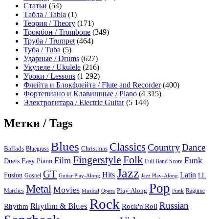
Статьи
(54)
Табла / Tabla
(1)
Теория / Theory
(171)
Тромбон / Trombone
(349)
Труба / Trumpet
(464)
Туба / Tuba
(5)
Ударные / Drums
(627)
Укулеле / Ukulele
(216)
Уроки / Lessons
(1 292)
Флейта и Блокфлейта / Flute and Recorder
(400)
Фортепиано и Клавишные / Piano
(4 315)
Электрогитара / Electric Guitar
(5 144)
Метки / Tags
Blues
Classics
Country
Dance
Ballads
Bluegrass
Christmas
Folk
Fingerstyle
Film
Funk
Easy Piano
Duets
Full Band Score
Jazz
GT
Hits
Latin
Fusion
Gospel
LL
Guitar Play-Along
Jazz Play-Along
Pop
Metal
Movies
Marches
Play-Along
Ragtime
Musical
Opera
Punk
Rock
Russian
Rhythm & Blues
Rock'n'Roll
Rhythm