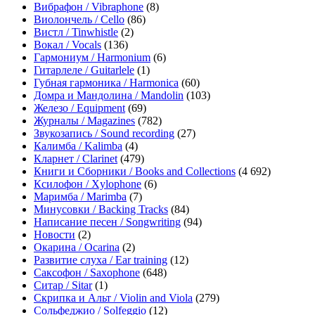
Вибрафон / Vibraphone
(8)
Виолончель / Cello
(86)
Вистл / Tinwhistle
(2)
Вокал / Vocals
(136)
Гармониум / Harmonium
(6)
Гитарлеле / Guitarlele
(1)
Губная гармоника / Harmonica
(60)
Домра и Мандолина / Mandolin
(103)
Железо / Equipment
(69)
Журналы / Magazines
(782)
Звукозапись / Sound recording
(27)
Калимба / Kalimba
(4)
Кларнет / Clarinet
(479)
Книги и Сборники / Books and Collections
(4 692)
Ксилофон / Xylophone
(6)
Маримба / Marimba
(7)
Минусовки / Backing Tracks
(84)
Написание песен / Songwriting
(94)
Новости
(2)
Окарина / Ocarina
(2)
Развитие слуха / Ear training
(12)
Саксофон / Saxophone
(648)
Ситар / Sitar
(1)
Скрипка и Альт / Violin and Viola
(279)
Сольфеджио / Solfeggio
(12)