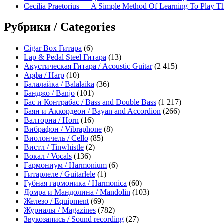
Cecilia Praetorius — A Simple Method Of Learning To Play Th
Рубрики / Categories
Cigar Box Гитара
(6)
Lap & Pedal Steel Гитара
(13)
Акустическая Гитара / Acoustic Guitar
(2 415)
Арфа / Harp
(10)
Балалайка / Balalaika
(36)
Банджо / Banjo
(101)
Бас и Контрабас / Bass and Double Bass
(1 217)
Баян и Аккордеон / Bayan and Accordion
(266)
Валторна / Horn
(16)
Вибрафон / Vibraphone
(8)
Виолончель / Cello
(85)
Вистл / Tinwhistle
(2)
Вокал / Vocals
(136)
Гармониум / Harmonium
(6)
Гитарлеле / Guitarlele
(1)
Губная гармоника / Harmonica
(60)
Домра и Мандолина / Mandolin
(103)
Железо / Equipment
(69)
Журналы / Magazines
(782)
Звукозапись / Sound recording
(27)