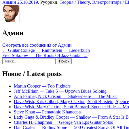
Админ
25.10.2019
.
Рубрики:
Теория / Theory
,
Электрогитара / Ele
Админ
Смотреть все сообщения от Админ
Навигация
← Guitar College — Rammstein — Liederbuch
Fred Sokolow — The Roots Of Jazz Guitar →
по
Sidebar
Найти:
записям
Новое / Latest posts
Martin Cooper — Foo Fighters
Jeff McErlain — Take 5 — Uptown Blues Soloing
Ann Farmer, Nick Crispin — Shakespeare — The Music
Dave Wish, Kris Gilbert, Mary Claxton, Scott Burstein, Spe
Dave Wish, Mary Claxton, Scott Barnard, Spencer Hale — 
Steve Khan — Pentatonic Khancepts
Lady Gaga & Bradley Cooper — Shallow — From A Star Is B
Charles H. Chapman — George Van Eps Guitar Solos
Dan Coates — Rolling Stone — 500 Greatest Songs Of All Tim