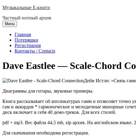
Skip
Музыкальные E-книги
to
Частный нотный архив
content
Menu
Главная
Потеряшки
Регистрация
Контакты / Contacts
Dave Eastlee — Scale-Chord Co
Дейв Истли: «Связь гамм
Диаграммы для гитары, звуковые примеры.
Книга рассказывает об аппликатурах гамм и позволяет точно у
гам и аккордов * гармонические и мелодичные минорные соче
диск включает в себя 40 демо-треков. Для всех стилей.
pdf + mp3. Вес файла 44,5 mb, zip архив. На английском языке. 2
Для скачивания необходима регистрация.