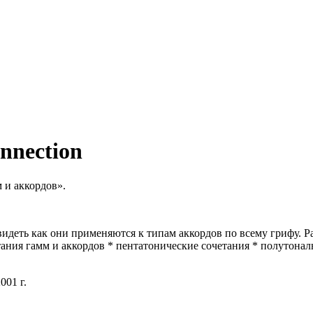
nnection
 и аккордов».
видеть как они применяются к типам аккордов по всему грифу. 
тания гамм и аккордов * пентатонические сочетания * полутон
001 г.