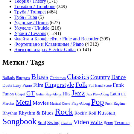
Теория / Theory
(171)
Тромбон / Trombone
(349)
Труба / Trumpet
(464)
Туба / Tuba
(5)
Ударные / Drums
(627)
Укулеле / Ukulele
(216)
Уроки / Lessons
(1 291)
Флейта и Блокфлейта / Flute and Recorder
(399)
Фортепиано и Клавишные / Piano
(4 312)
Электрогитара / Electric Guitar
(5 141)
Метки / Tags
Blues
Classics
Country
Dance
Ballads
Bluegrass
Christmas
Folk
Fingerstyle
Film
Funk
Easy Piano
Duets
Full Band Score
Jazz
GT
Hits
Latin
Fusion
Gospel
LL
Guitar Play-Along
Jazz Play-Along
Pop
Metal
Movies
Marches
Play-Along
Ragtime
Musical
Opera
Punk
Rock
Russian
Rhythm & Blues
Rock'n'Roll
Rhythm
Songbook
Video
Waltz
Swing
Soul
Техника
Truefire
Детям