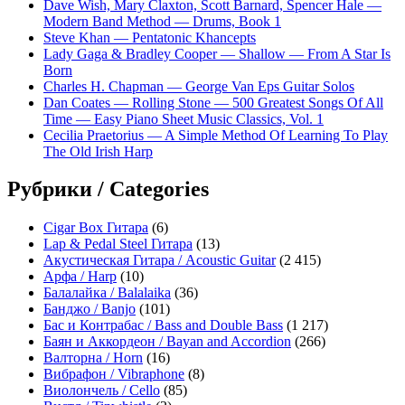
Dave Wish, Mary Claxton, Scott Barnard, Spencer Hale —
Modern Band Method — Drums, Book 1
Steve Khan — Pentatonic Khancepts
Lady Gaga & Bradley Cooper — Shallow — From A Star Is
Born
Charles H. Chapman — George Van Eps Guitar Solos
Dan Coates — Rolling Stone — 500 Greatest Songs Of All
Time — Easy Piano Sheet Music Classics, Vol. 1
Cecilia Praetorius — A Simple Method Of Learning To Play
The Old Irish Harp
Рубрики / Categories
Cigar Box Гитара
(6)
Lap & Pedal Steel Гитара
(13)
Акустическая Гитара / Acoustic Guitar
(2 415)
Арфа / Harp
(10)
Балалайка / Balalaika
(36)
Банджо / Banjo
(101)
Бас и Контрабас / Bass and Double Bass
(1 217)
Баян и Аккордеон / Bayan and Accordion
(266)
Валторна / Horn
(16)
Вибрафон / Vibraphone
(8)
Виолончель / Cello
(85)