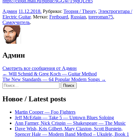
https://cloud.mail.ru/public/sGGw/T9jqQLcn5
Админ
11.12.2018
.
Рубрики:
Теория / Theory
,
Электрогитара /
Electric Guitar
. Метки:
Fretboard
,
Russian
,
toreroman75
,
Самоучитель
.
Админ
Смотреть все сообщения от Админ
Навигация
← Will Schmid & Greg Koch — Guitar Method
The New Standards — 64 Popular Modern Songs →
по
Sidebar
Найти:
записям
Новое / Latest posts
Martin Cooper — Foo Fighters
Jeff McErlain — Take 5 — Uptown Blues Soloing
Ann Farmer, Nick Crispin — Shakespeare — The Music
Dave Wish, Kris Gilbert, Mary Claxton, Scott Burstein,
Spencer Hale — Modern Band Method – Ukulele, Book 1