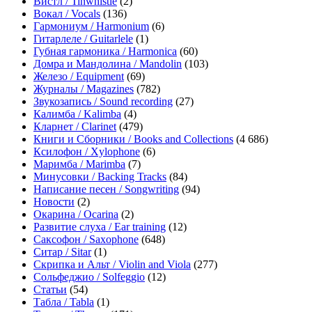
Вистл / Tinwhistle
(2)
Вокал / Vocals
(136)
Гармониум / Harmonium
(6)
Гитарлеле / Guitarlele
(1)
Губная гармоника / Harmonica
(60)
Домра и Мандолина / Mandolin
(103)
Железо / Equipment
(69)
Журналы / Magazines
(782)
Звукозапись / Sound recording
(27)
Калимба / Kalimba
(4)
Кларнет / Clarinet
(479)
Книги и Сборники / Books and Collections
(4 686)
Ксилофон / Xylophone
(6)
Маримба / Marimba
(7)
Минусовки / Backing Tracks
(84)
Написание песен / Songwriting
(94)
Новости
(2)
Окарина / Ocarina
(2)
Развитие слуха / Ear training
(12)
Саксофон / Saxophone
(648)
Ситар / Sitar
(1)
Скрипка и Альт / Violin and Viola
(277)
Сольфеджио / Solfeggio
(12)
Статьи
(54)
Табла / Tabla
(1)