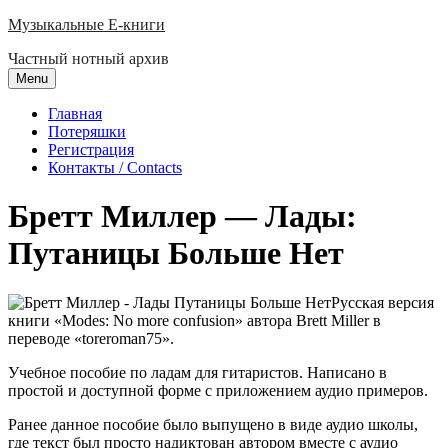
Skip
Музыкальные E-книги
to
Частный нотный архив
content
Menu
Главная
Потеряшки
Регистрация
Контакты / Contacts
Бретт Миллер — Лады:
Путаницы Больше Нет
Русская версия
книги «Modes: No more confusion» автора Brett Miller в
переводе «toreroman75».
Учебное пособие по ладам для гитаристов. Написано в
простой и доступной форме с приложением аудио примеров.
Ранее данное пособие было выпущено в виде аудио школы,
где текст был просто надиктован автором вместе с аудио