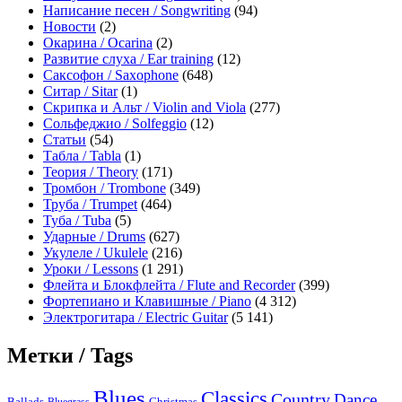
Написание песен / Songwriting
(94)
Новости
(2)
Окарина / Ocarina
(2)
Развитие слуха / Ear training
(12)
Саксофон / Saxophone
(648)
Ситар / Sitar
(1)
Скрипка и Альт / Violin and Viola
(277)
Сольфеджио / Solfeggio
(12)
Статьи
(54)
Табла / Tabla
(1)
Теория / Theory
(171)
Тромбон / Trombone
(349)
Труба / Trumpet
(464)
Туба / Tuba
(5)
Ударные / Drums
(627)
Укулеле / Ukulele
(216)
Уроки / Lessons
(1 291)
Флейта и Блокфлейта / Flute and Recorder
(399)
Фортепиано и Клавишные / Piano
(4 312)
Электрогитара / Electric Guitar
(5 141)
Метки / Tags
Blues
Classics
Country
Dance
Ballads