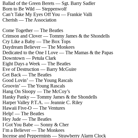
Ballad of the Green Berets — Sgt. Barry Sadler
Born to Be Wild — Steppenwolf
Can’t Take My Eyes Off You — Frankie Valli
Cherish — The Association
Come Together — The Beatles
Crimson and Clover — Tommy James & the Shondells
Cry Like a Baby — The Box Tops
Daydream Believer — The Monkees
Dedicated to the One I Love — The Mamas & the Papas
Downtown — Petula Clark
Eight Days a Week — The Beatles
Eve of Destruction — Barry McGuire
Get Back — The Beatles
Good Lovin’ — The Young Rascals
Groovin’ — The Young Rascals
Hang On Sloopy — The McCoy’s
Hanky Panky — Tommy James & the Shondells
Harper Valley P.T.A. — Jeannie C. Riley
Hawaii Five-O — The Ventures
Help! — The Beatles
Hey Jude — The Beatles
I Got You Babe — Sonny & Cher
I’m a Believer — The Monkees
Incense and Peppermints — Strawberry Alarm Clock