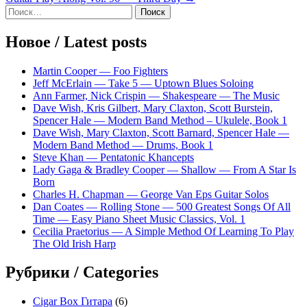
по
Sidebar
Найти:
записям
Новое / Latest posts
Martin Cooper — Foo Fighters
Jeff McErlain — Take 5 — Uptown Blues Soloing
Ann Farmer, Nick Crispin — Shakespeare — The Music
Dave Wish, Kris Gilbert, Mary Claxton, Scott Burstein,
Spencer Hale — Modern Band Method – Ukulele, Book 1
Dave Wish, Mary Claxton, Scott Barnard, Spencer Hale —
Modern Band Method — Drums, Book 1
Steve Khan — Pentatonic Khancepts
Lady Gaga & Bradley Cooper — Shallow — From A Star Is
Born
Charles H. Chapman — George Van Eps Guitar Solos
Dan Coates — Rolling Stone — 500 Greatest Songs Of All
Time — Easy Piano Sheet Music Classics, Vol. 1
Cecilia Praetorius — A Simple Method Of Learning To Play
The Old Irish Harp
Рубрики / Categories
Cigar Box Гитара
(6)