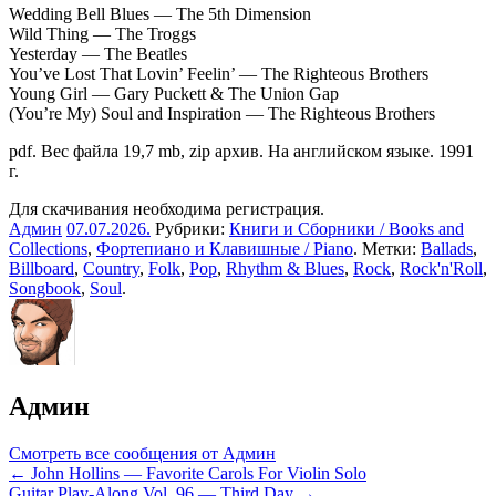
Wedding Bell Blues — The 5th Dimension
Wild Thing — The Troggs
Yesterday — The Beatles
You’ve Lost That Lovin’ Feelin’ — The Righteous Brothers
Young Girl — Gary Puckett & The Union Gap
(You’re My) Soul and Inspiration — The Righteous Brothers
pdf. Вес файла 19,7 mb, zip архив. На английском языке. 1991
г.
Для скачивания необходима регистрация.
Админ
07.07.2026
.
Рубрики:
Книги и Сборники / Books and
Collections
,
Фортепиано и Клавишные / Piano
. Метки:
Ballads
,
Billboard
,
Country
,
Folk
,
Pop
,
Rhythm & Blues
,
Rock
,
Rock'n'Roll
,
Songbook
,
Soul
.
Админ
Смотреть все сообщения от Админ
Навигация
← John Hollins — Favorite Carols For Violin Solo
Guitar Play-Along Vol. 96 — Third Day →