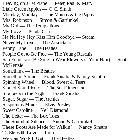
Leaving on a Jet Plane — Peter, Paul & Mary
Little Green Apples — O.C. Smith
Monday, Monday — The Mamas & the Papas
Mrs. Robinson — Simon & Garfunkel
My Girl — The Temptations
My Love — Petula Clark
Na Na Hey Hey Kiss Him Goodbye — Steam
Never My Love — The Association
Penny Lane — The Beatles
People Got to Be Free — The Young Rascals
San Francisco (Be Sure to Wear Flowers in Your Hair) — Scott
McKenzie
Something — The Beatles
Somethin’ Stupid — Frank Sinatra & Nancy Sinatra
Spinning Wheel — Blood, Sweat & Tears
Stoned Soul Picnic — The 5th Dimension
Strangers in the Night — Frank Sinatra
Sugar, Sugar — The Archies
Suspicious Minds — Elvis Presley
Sweet Caroline — Neil Diamond
The Letter — The Box Tops
The Sound of Silence — Simon & Garfunkel
These Boots Are Made for Walkin’ — Nancy Sinatra
To Sir, with Love — Lulu
We Can Work It Out — The Beatles