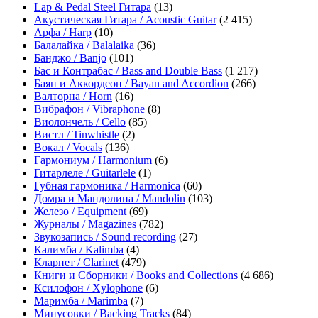
Lap & Pedal Steel Гитара
(13)
Акустическая Гитара / Acoustic Guitar
(2 415)
Арфа / Harp
(10)
Балалайка / Balalaika
(36)
Банджо / Banjo
(101)
Бас и Контрабас / Bass and Double Bass
(1 217)
Баян и Аккордеон / Bayan and Accordion
(266)
Валторна / Horn
(16)
Вибрафон / Vibraphone
(8)
Виолончель / Cello
(85)
Вистл / Tinwhistle
(2)
Вокал / Vocals
(136)
Гармониум / Harmonium
(6)
Гитарлеле / Guitarlele
(1)
Губная гармоника / Harmonica
(60)
Домра и Мандолина / Mandolin
(103)
Железо / Equipment
(69)
Журналы / Magazines
(782)
Звукозапись / Sound recording
(27)
Калимба / Kalimba
(4)
Кларнет / Clarinet
(479)
Книги и Сборники / Books and Collections
(4 686)
Ксилофон / Xylophone
(6)
Маримба / Marimba
(7)
Минусовки / Backing Tracks
(84)