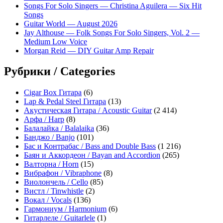
Songs For Solo Singers — Christina Aguilera — Six Hit
Songs
Guitar World — August 2026
Jay Althouse — Folk Songs For Solo Singers, Vol. 2 —
Medium Low Voice
Morgan Reid — DIY Guitar Amp Repair
Рубрики / Categories
Cigar Box Гитара
(6)
Lap & Pedal Steel Гитара
(13)
Акустическая Гитара / Acoustic Guitar
(2 414)
Арфа / Harp
(8)
Балалайка / Balalaika
(36)
Банджо / Banjo
(101)
Бас и Контрабас / Bass and Double Bass
(1 216)
Баян и Аккордеон / Bayan and Accordion
(265)
Валторна / Horn
(15)
Вибрафон / Vibraphone
(8)
Виолончель / Cello
(85)
Вистл / Tinwhistle
(2)
Вокал / Vocals
(136)
Гармониум / Harmonium
(6)
Гитарлеле / Guitarlele
(1)