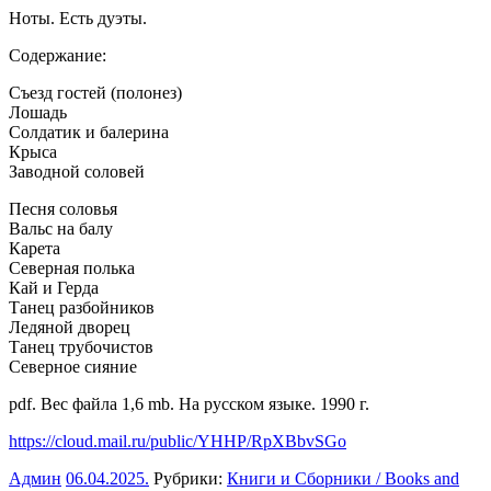
Ноты. Есть дуэты.
Содержание:
Съезд гостей (полонез)
Лошадь
Солдатик и балерина
Крыса
Заводной соловей
Песня соловья
Вальс на балу
Карета
Северная полька
Кай и Герда
Танец разбойников
Ледяной дворец
Танец трубочистов
Северное сияние
pdf. Вес файла 1,6 mb. На русском языке. 1990 г.
https://cloud.mail.ru/public/YHHP/RpXBbvSGo
Админ
06.04.2025
.
Рубрики:
Книги и Сборники / Books and