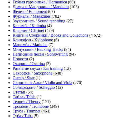
Губная гармоника / Harmonica
(60)
Домра и Мандолина / Mandolin
(103)
Железо / Equipment
(67)
Журналы / Magazines
(782)
Звукозапись / Sound recording
(27)
Калимба / Kalimba
(4)
Кларнет / Clarinet
(479)
Книги и Сборники / Books and Collections
(4 672)
Ксилофон / Xylophone
(6)
Маримба / Marimba
(7)
Минусовки / Backing Tracks
(84)
Написание песен / Songwriting
(94)
Новости
(2)
Окарина / Ocarina
(2)
Развитие слуха / Ear training
(12)
Саксофон / Saxophone
(648)
Ситар / Sitar
(1)
Скрипка и Альт / Violin and Viola
(276)
Сольфеджио / Solfeggio
(12)
Статьи
(54)
Табла / Tabla
(1)
Теория / Theory
(171)
Тромбон / Trombone
(349)
Труба / Trumpet
(464)
Туба / Tuba
(5)