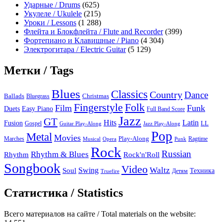
Ударные / Drums
(625)
Укулеле / Ukulele
(215)
Уроки / Lessons
(1 288)
Флейта и Блокфлейта / Flute and Recorder
(399)
Фортепиано и Клавишные / Piano
(4 304)
Электрогитара / Electric Guitar
(5 129)
Метки / Tags
Blues
Classics
Country
Dance
Ballads
Bluegrass
Christmas
Folk
Fingerstyle
Film
Funk
Easy Piano
Duets
Full Band Score
Jazz
GT
Hits
Latin
Fusion
Gospel
LL
Guitar Play-Along
Jazz Play-Along
Pop
Metal
Movies
Marches
Play-Along
Ragtime
Musical
Opera
Punk
Rock
Russian
Rhythm & Blues
Rock'n'Roll
Rhythm
Songbook
Video
Waltz
Swing
Soul
Техника
Truefire
Детям
Статистика / Statistics
Всего материалов на сайте / Total materials on the website: