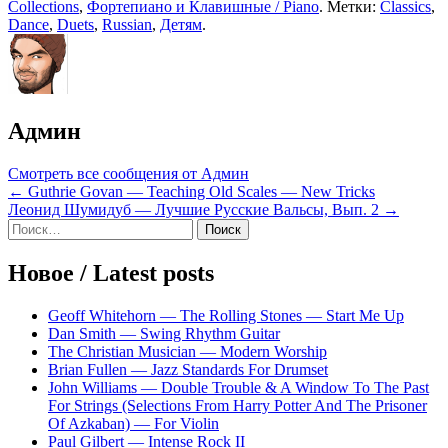
Collections
,
Фортепиано и Клавишные / Piano
. Метки:
Classics
,
Dance
,
Duets
,
Russian
,
Детям
.
Админ
Смотреть все сообщения от Админ
Навигация
← Guthrie Govan — Teaching Old Scales — New Tricks
Леонид Шумидуб — Лучшие Русские Вальсы, Вып. 2 →
по
Sidebar
Найти:
записям
Новое / Latest posts
Geoff Whitehorn — The Rolling Stones — Start Me Up
Dan Smith — Swing Rhythm Guitar
The Christian Musician — Modern Worship
Brian Fullen — Jazz Standards For Drumset
John Williams — Double Trouble & A Window To The Past
For Strings (Selections From Harry Potter And The Prisoner
Of Azkaban) — For Violin
Paul Gilbert — Intense Rock II