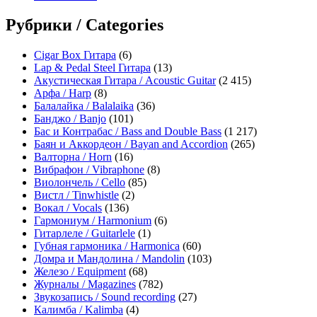
Рубрики / Categories
Cigar Box Гитара
(6)
Lap & Pedal Steel Гитара
(13)
Акустическая Гитара / Acoustic Guitar
(2 415)
Арфа / Harp
(8)
Балалайка / Balalaika
(36)
Банджо / Banjo
(101)
Бас и Контрабас / Bass and Double Bass
(1 217)
Баян и Аккордеон / Bayan and Accordion
(265)
Валторна / Horn
(16)
Вибрафон / Vibraphone
(8)
Виолончель / Cello
(85)
Вистл / Tinwhistle
(2)
Вокал / Vocals
(136)
Гармониум / Harmonium
(6)
Гитарлеле / Guitarlele
(1)
Губная гармоника / Harmonica
(60)
Домра и Мандолина / Mandolin
(103)
Железо / Equipment
(68)
Журналы / Magazines
(782)
Звукозапись / Sound recording
(27)
Калимба / Kalimba
(4)