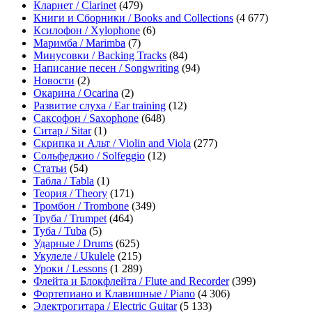
Кларнет / Clarinet
(479)
Книги и Сборники / Books and Collections
(4 677)
Ксилофон / Xylophone
(6)
Маримба / Marimba
(7)
Минусовки / Backing Tracks
(84)
Написание песен / Songwriting
(94)
Новости
(2)
Окарина / Ocarina
(2)
Развитие слуха / Ear training
(12)
Саксофон / Saxophone
(648)
Ситар / Sitar
(1)
Скрипка и Альт / Violin and Viola
(277)
Сольфеджио / Solfeggio
(12)
Статьи
(54)
Табла / Tabla
(1)
Теория / Theory
(171)
Тромбон / Trombone
(349)
Труба / Trumpet
(464)
Туба / Tuba
(5)
Ударные / Drums
(625)
Укулеле / Ukulele
(215)
Уроки / Lessons
(1 289)
Флейта и Блокфлейта / Flute and Recorder
(399)
Фортепиано и Клавишные / Piano
(4 306)
Электрогитара / Electric Guitar
(5 133)