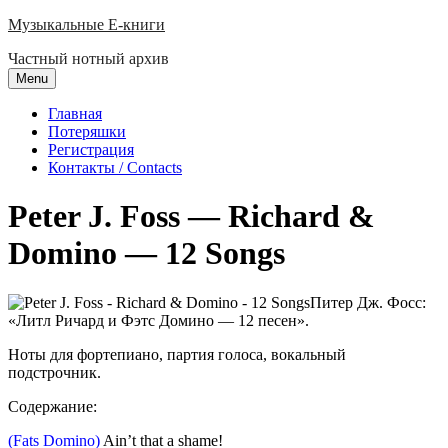
Skip
Музыкальные E-книги
to
Частный нотный архив
content
Menu
Главная
Потеряшки
Регистрация
Контакты / Contacts
Peter J. Foss — Richard &
Domino — 12 Songs
Питер Дж. Фосс:
«Литл Ричард и Фэтс Домино — 12 песен».
Ноты для фортепиано, партия голоса, вокальный
подстрочник.
Содержание:
(Fats Domino)
Ain’t that a shame!