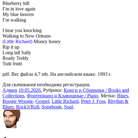
Blueberry hill
I’m in love again
My blue heaven
I’m walking
I hear you knocking
Walking to New Orleans
(Little Richard)
Money honey
Rip it up
Long tall Sally
Ready Teddy
Tutti frutti
pdf. Вес файла 4,7 mb. На английском языке. 1993 г.
Для скачивания необходима регистрация.
Админ
10.05.2026
.
Рубрики:
Книги и Сборники / Books and
Collections
,
Фортепиано и Клавишные / Piano
. Метки:
Blues
,
Boogie Woogie
,
Gospel
,
Little Richard
,
Peter J. Foss
,
Rhythm &
Blues
,
Rock'n'Roll
,
Songbook
,
Soul
.