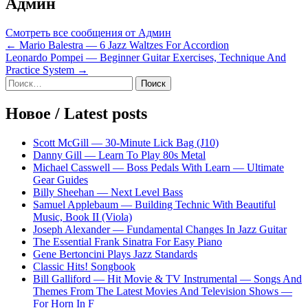
Админ
Смотреть все сообщения от Админ
Навигация
← Mario Balestra — 6 Jazz Waltzes For Accordion
Leonardo Pompei — Beginner Guitar Exercises, Technique And
по
Practice System →
записям
Sidebar
Найти:
Новое / Latest posts
Scott McGill — 30-Minute Lick Bag (J10)
Danny Gill — Learn To Play 80s Metal
Michael Casswell — Boss Pedals With Learn — Ultimate
Gear Guides
Billy Sheehan — Next Level Bass
Samuel Applebaum — Building Technic With Beautiful
Music, Book II (Viola)
Joseph Alexander — Fundamental Changes In Jazz Guitar
The Essential Frank Sinatra For Easy Piano
Gene Bertoncini Plays Jazz Standards
Classic Hits! Songbook
Bill Galliford — Hit Movie & TV Instrumental — Songs And
Themes From The Latest Movies And Television Shows —
For Horn In F